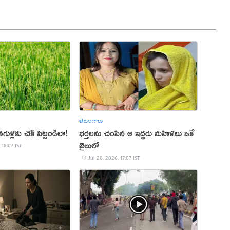
తెలంగాణ
గుళ్లకు చెక్ పెట్టండిలా!
భర్తలను చంపిన ఆ ఇద్దరు మహిళలు ఒకే
జైలులో
 18:07 IST
Jul 20, 2026, 17:07 IST