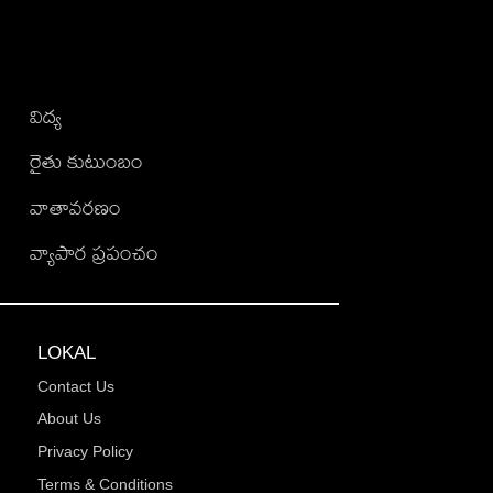
విద్య
రైతు కుటుంబం
వాతావరణం
వ్యాపార ప్రపంచం
LOKAL
Contact Us
About Us
Privacy Policy
Terms & Conditions