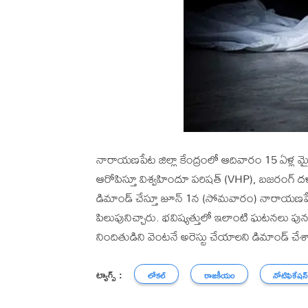
నారాయణపేట జిల్లా కేంద్రంలో ఆదివారం 15 ఏళ్ల 
ఆరోపిస్తూ విశ్వహిందూ పరిషత్ (VHP), బజరంగ్ దళ్
డిమాండ్ చేస్తూ జూన్ 1న (సోమవారం) నారాయణపేట
పిలుపునిచ్చారు. భవిష్యత్తులో ఇలాంటి ఘటనలు పున
నిందితుడిని వెంటనే అరెస్టు చేయాలని డిమాండ్ చేశ
ట్యాగ్స్ :
లోకల్
రాజకీయం
నోటిఫికేషన