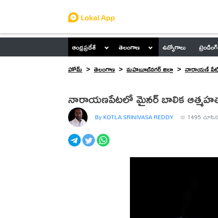
ఆంధ్రప్రదేశ్
తెలంగాణ
ఉద్యోగాలు
ట్రెండింగ్
హోమ్
తెలంగాణ
మహబూబ్‌నగర్ జిల్లా
నారాయణ్ పేట
నారాయణపేటలో మైనర్ బాలిక ఆత్మహత
By KOTLA SRINIVASA REDDY
1495
చూసిన