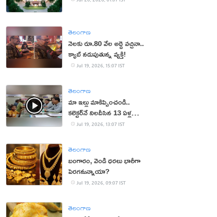
తెలంగాణ
నెలకు రూ.80 వేల అద్దె వచ్చినా..
క్యాబ్ నడుపుతున్న వ్యక్తి!
Jul 19, 2026, 15:07 IST
తెలంగాణ
మా ఇల్లు మాకిప్పించండి..
కలెక్టర్‌నే నిలదీసిన 13 ఏళ్ల
బాలుడు!
Jul 19, 2026, 13:07 IST
తెలంగాణ
బంగారం, వెండి ధరలు భారీగా
పెరగనున్నాయా?
Jul 19, 2026, 09:07 IST
తెలంగాణ