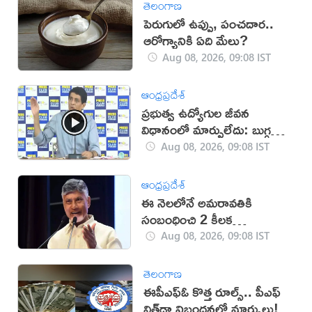
తెలంగాణ
పెరుగులో ఉప్పు, పంచదార..
ఆరోగ్యానికి ఏది మేలు?
Aug 08, 2026, 09:08 IST
ఆంధ్రప్రదేశ్
ప్రభుత్వ ఉద్యోగుల జీవన
విధానంలో మార్పులేదు: బుగ్గన
(వీడియో)
Aug 08, 2026, 09:08 IST
ఆంధ్రప్రదేశ్
ఈ నెలలోనే అమరావతికి
సంబంధించి 2 కీలక
ప్రారంభాలు: సీఎం చంద్రబాబు
Aug 08, 2026, 09:08 IST
తెలంగాణ
ఈపీఎఫ్ఓ కొత్త రూల్స్.. పీఎఫ్
విత్‌డ్రా నిబంధనల్లో మార్పులు!