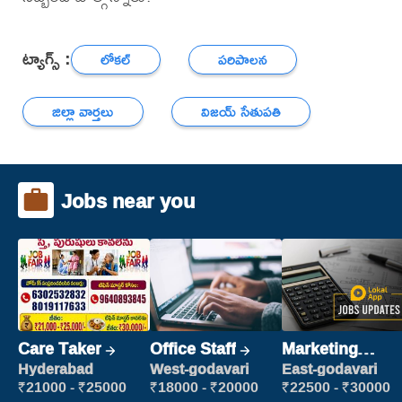
ట్యాగ్స్ :
లోకల్
పరిపాలన
జిల్లా వార్తలు
విజయ్‌ సేతుపతి
Jobs near you
Care Taker
Office Staff
Marketing
Executive
Hyderabad
West-godavari
East-godavari
₹21000 - ₹25000
₹18000 - ₹20000
₹22500 - ₹30000