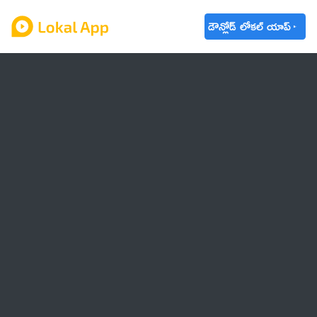
డౌన్లోడ్ లోకల్ యాప్
ఆంధ్రప్రదేశ్
తెలంగాణ
ఉద్యోగాలు
ట్రెండింగ్
వాతావరణం
🌟 వాట్సాప్ STATUS
వినోదం