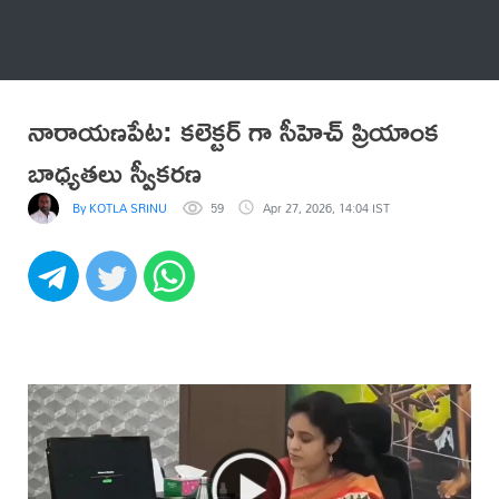
అనేకం
నారాయణపేట: కలెక్టర్ గా సీహెచ్ ప్రియాంక
బాధ్యతలు స్వీకరణ
By KOTLA SRINU
59
Apr 27, 2026, 14:04 IST