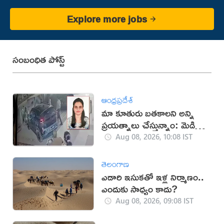
Explore more jobs
సంబంధిత పోస్ట్
ఆంధ్రప్రదేశ్
మా కూతురు బతకాలని అన్ని
ప్రయత్నాలు చేస్తున్నాం: మెడికో
ప్రియాంక తండ్రి
Aug 08, 2026, 10:08 IST
తెలంగాణ
ఎడారి ఇసుకతో ఇళ్ల నిర్మాణం..
ఎందుకు సాధ్యం కాదు?
Aug 08, 2026, 09:08 IST