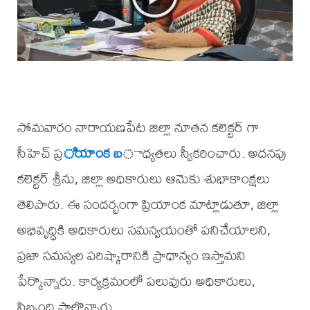
సోమవారం నారాయణపేట జిల్లా నూతన కలెక్టర్ గా
సీహెచ్ ప్ర
ియాంక బ
ాధ్యతలు స్వీకరించారు. అదనపు
కలెక్టర్ శ్రీను, జిల్లా అధికారులు ఆమెకు శుభాకాంక్షలు
తెలిపారు. ఈ సందర్భంగా ప్రియాంక మాట్లాడుతూ, జిల్లా
అభివృద్ధికి అధికారులు సమన్వయంతో పనిచేయాలని,
ప్రజా సమస్యల పరిష్కారానికి ప్రాధాన్యం ఇస్తామని
పేర్కొన్నారు. కార్యక్రమంలో పలువురు అధికారులు,
సిబ్బంది పాల్గొన్నారు.