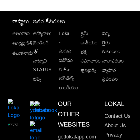
రాష్ట్రాలు
ఇతర కేటగిరీలు
తెలంగాణ
ఉద్యోగాలు
Lokal
క్రైమ్
విద్య
-
ట్రెండింగ్
జాతీయం
రైతు
ఆంధ్రప్రదేశ్
మగువ
కుటుంబం
🌟
భక్తి
తమిళనాడు
వినోదం
వాట్సాప్
సమాచారం
వాతావరణం
STATUS
కరోనా
క్లాసిఫైడ్స్
వ్యాపార
అప్‌డేట్స్
టిప్స్
ప్రపంచం
రాజకీయం
OUR
LOKAL
OTHER
Contact Us
WEBSITES
About Us
Privacy
getlokalapp.com