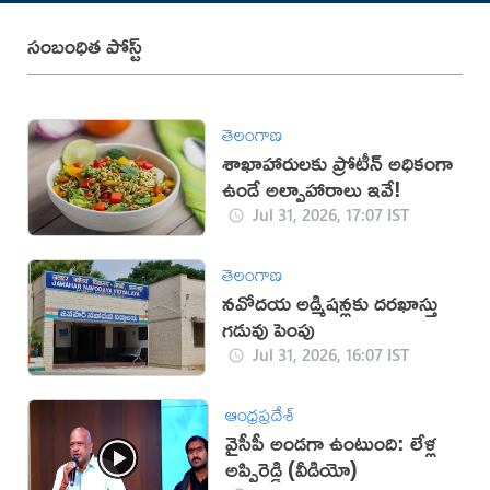
సంబంధిత పోస్ట్
తెలంగాణ
శాఖాహారులకు ప్రోటీన్ అధికంగా
ఉండే అల్పాహారాలు ఇవే!
Jul 31, 2026, 17:07 IST
తెలంగాణ
నవోదయ అడ్మిషన్లకు దరఖాస్తు
గడువు పెంపు
Jul 31, 2026, 16:07 IST
ఆంధ్రప్రదేశ్
వైసీపీ అండగా ఉంటుంది: లేళ్ల
అప్పిరెడ్డి (వీడియో)