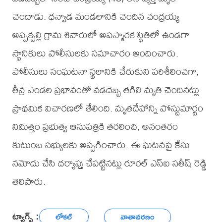
చెందాడు. ధన్వాడ మండలానికి చెందిన చంద్రయ్య
అప్పక్పల్లి గ్రామ శివారులో అపస్మారక స్థితిలో ఉండగా
స్థానికులు పోలీసులకు సమాచారం అందించారు.
పోలీసులు సంఘటనా స్థలానికి చేరుకుని పరిశీలించగా,
తీవ్ర ఎండల ప్రభావంతో వడదెబ్బ తగిలి మృతి చెందినట్లు
ప్రాథమిక విచారణలో తేలింది. మృతదేహాన్ని పోస్టుమార్టం
నిమిత్తం ప్రభుత్వ ఆసుపత్రికి తరలించి, అనంతరం
కుటుంబ సభ్యులకు అప్పగించారు. ఈ ఘటనపై కేసు
నమోదు చేసి దర్యాప్తు చేపట్టినట్లు రూరల్ ఎస్ఐ సతీష్ రెడ్డి
తెలిపారు.
ట్యాగ్స్ :
లోకల్
వాతావరణం