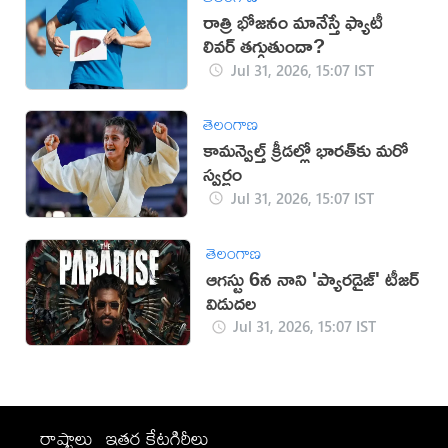
రాత్రి భోజనం మానేస్తే ఫ్యాటీ
లివర్ తగ్గుతుందా?
Jul 31, 2026, 15:07 IST
తెలంగాణ
కామన్వెల్త్ క్రీడల్లో భారత్‌కు మరో
స్వర్ణం
Jul 31, 2026, 15:07 IST
తెలంగాణ
ఆగస్టు 6న నాని 'ప్యారడైజ్' టీజర్
విడుదల
Jul 31, 2026, 15:07 IST
రాష్ట్రాలు
ఇతర కేటగిరీలు