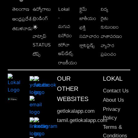
తెలంగాణ
ఉద్యోగాలు
Lokal
క్రైమ్
విద్య
-
ట్రెండింగ్
జాతీయం
రైతు
ఆంధ్రప్రదేశ్
మగువ
కుటుంబం
🌟
భక్తి
తమిళనాడు
వినోదం
వాట్సాప్
సమాచారం
వాతావరణం
STATUS
కరోనా
క్లాసిఫైడ్స్
వ్యాపార
అప్‌డేట్స్
టిప్స్
ప్రపంచం
రాజకీయం
OUR
LOKAL
OTHER
Contact Us
WEBSITES
About Us
Privacy
getlokalapp.com
Policy
tamil.getlokalapp.com
Terms &
Conditions