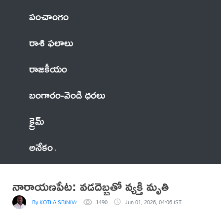
పంచాంగం
రాశి ఫలాలు
రాజకీయం
బంగారం-వెండి ధరలు
క్రైమ్
అనేకం
నారాయణపేట: వడదెబ్బతో వ్యక్తి మృతి
By KOTLA SRINIVASA REDDY
1490
Jun 01, 2026, 04:06 IST