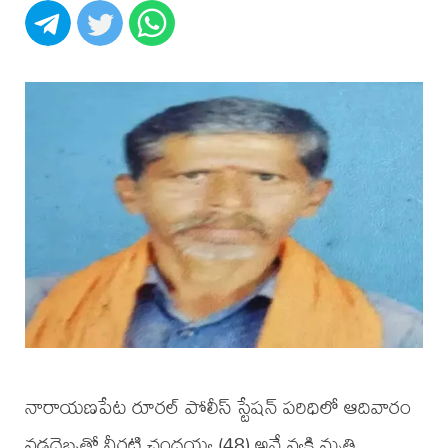
నారాయణపేట రూరల్ పోలీస్ స్టేషన్ పరిధిలో ఆదివారం
వడదెబ్బతో నీరటి చంద్రయ్య (48) అనే వ్యక్తి మృతి