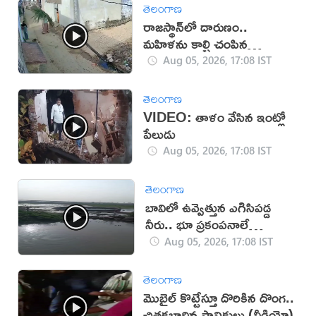
తెలంగాణ
రాజస్థాన్‌లో దారుణం..
మహిళను కాల్చి చంపిన
యువకుడు (వీడియో)
Aug 05, 2026, 17:08 IST
తెలంగాణ
VIDEO: తాళం వేసిన ఇంట్లో
పేలుడు
Aug 05, 2026, 17:08 IST
తెలంగాణ
బావిలో ఉవ్వెత్తున ఎగిసిపడ్డ
నీరు.. భూ ప్రకంపనాలే
కారణమా?
Aug 05, 2026, 17:08 IST
తెలంగాణ
మొబైల్ కొట్టేస్తూ దొరికిన దొంగ..
చితకబాదిన స్థానికులు (వీడియో)