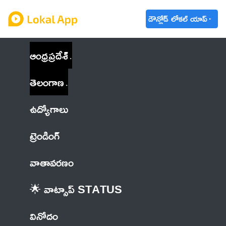
డౌన్లోడ్ లోకల్ యాప్
ఆంధ్రప్రదేశ్
తెలంగాణ
ఉద్యోగాలు
ట్రెండింగ్
వాతావరణం
🌟 వాట్సాప్ STATUS
వినోదం