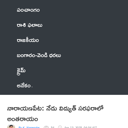
పంచాంగం
రాశి ఫలాలు
రాజకీయం
బంగారం-వెండి ధరలు
క్రైమ్
అనేకం
నారాయణపేట: నేడు విద్యుత్ సరఫరాలో
అంతరాయం
By K. Nagendar
54
Apr 13, 2025, 04:04 IST