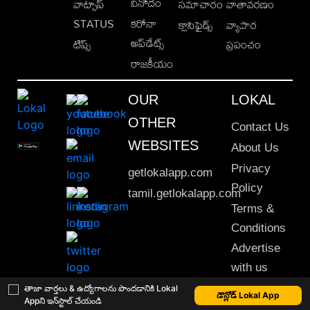
వినోదం
వాట్సాప్
సమాచారం
వాతావరణం
STATUS
కరోనా
క్లాసిఫైడ్స్
వ్యాపార
అప్‌డేట్స్
టిప్స్
ప్రపంచం
రాజకీయం
OUR
LOKAL
OTHER
Contact Us
WEBSITES
About Us
Privacy
getlokalapp.com
Policy
tamil.getlokalapp.com
Terms &
Conditions
Advertise
with us
Sitemap
తాజా వార్తలు & ఉద్యోగాలను పొందడానికి Lokal
డౌన్లోడ్ Lokal App
Appని ఇన్‌స్టాల్ చేయండి
This material may not be published, transmitted, rewritten or redistributed. © 2020 Lokal App. All rights reserved.