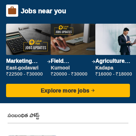
Jobs near you
Marketing
Field
Agriculture
Executive
Marketing
Labour
East-godavari
Kurnool
Kadapa
Executive
₹22500 - ₹30000
₹20000 - ₹30000
₹16000 - ₹18000
Explore more jobs
సంబంధిత పోస్ట్