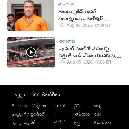
తెలంగాణ
నటుడు ప్రదీప్ రావత్
హఠాన్మరణం.. టాలీవుడ్
స్పందనపై విమర్శలు
Aug 05, 2026, 17:08 IST
తెలంగాణ
షాపింగ్ మాల్‌లో మహిళపై
కత్తితో దాడి చేసిన యువకుడు
(వీడియో)
Aug 05, 2026, 17:08 IST
రాష్ట్రాలు
ఇతర కేటగిరీలు
తెలంగాణ
ఉద్యోగాలు
Lokal
క్రైమ్
విద్య
-
ట్రెండింగ్
జాతీయం
రైతు
ఆంధ్రప్రదేశ్
మగువ
కుటుంబం
🌟
భక్తి
తమిళనాడు