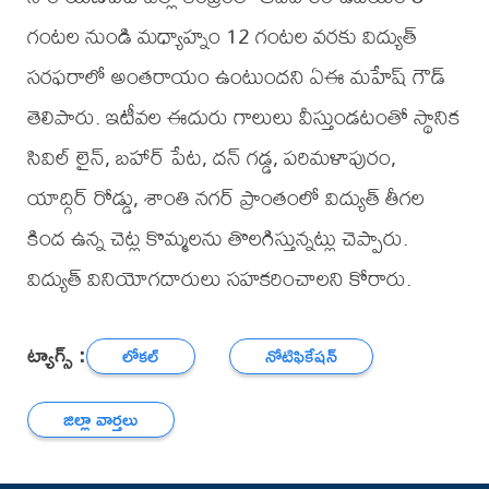
గంటల నుండి మధ్యాహ్నం 12 గంటల వరకు విద్యుత్
సరఫరాలో అంతరాయం ఉంటుందని ఏఈ మహేష్ గౌడ్
తెలిపారు. ఇటీవల ఈదురు గాలులు వీస్తుండటంతో స్థానిక
సివిల్ లైన్, బహార్ పేట, దన్ గడ్డ, పరిమళాపురం,
యాద్గిర్ రోడ్డు, శాంతి నగర్ ప్రాంతంలో విద్యుత్ తీగల
కింద ఉన్న చెట్ల కొమ్మలను తొలగిస్తున్నట్లు చెప్పారు.
విద్యుత్ వినియోగదారులు సహకరించాలని కోరారు.
ట్యాగ్స్ :
లోకల్
నోటిఫికేషన్
జిల్లా వార్తలు