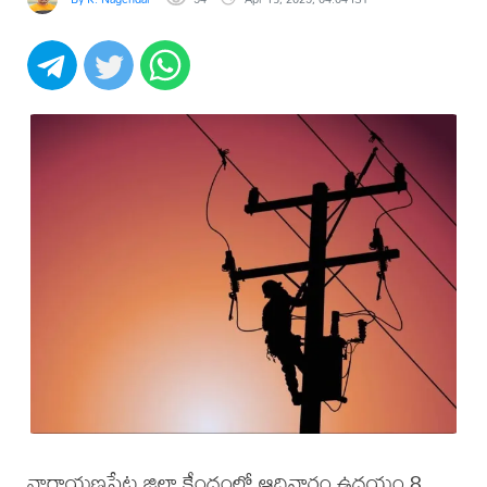
నారాయణపేట జిల్లా కేంద్రంలో ఆదివారం ఉదయం 8