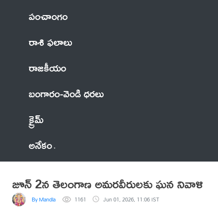
పంచాంగం
రాశి ఫలాలు
రాజకీయం
బంగారం-వెండి ధరలు
క్రైమ్
అనేకం
జూన్ 2న తెలంగాణ అమరవీరులకు ఘన నివాళి
By Mandla
1161
Jun 01, 2026, 11:06 IST