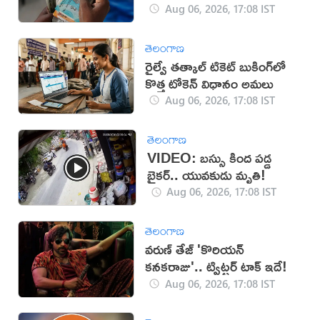
ప్ర‌భుత్వం..!
Aug 06, 2026, 17:08 IST
తెలంగాణ
రైల్వే తత్కాల్ టికెట్ బుకింగ్‌లో
కొత్త టోకెన్ విధానం అమలు
Aug 06, 2026, 17:08 IST
తెలంగాణ
VIDEO: బస్సు కింద పడ్డ
బైకర్.. యువకుడు మృతి!
Aug 06, 2026, 17:08 IST
తెలంగాణ
వరుణ్ తేజ్ 'కొరియన్
కనకరాజు'.. ట్విట్టర్ టాక్ ఇదే!
Aug 06, 2026, 17:08 IST