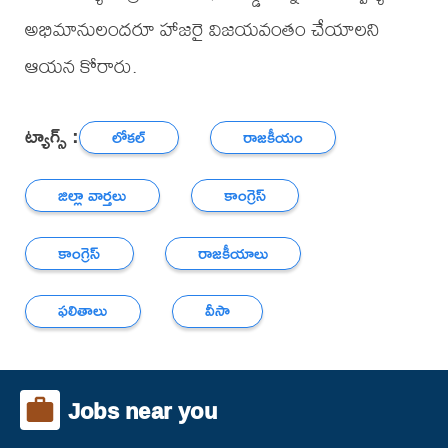
అభిమానులందరూ హాజరై విజయవంతం చేయాలని
ఆయన కోరారు.
ట్యాగ్స్ :
లోకల్
రాజకీయం
జిల్లా వార్తలు
కాంగ్రెస్
కాంగ్రెస్
రాజకీయాలు
ఫలితాలు
వీసా
Jobs near you