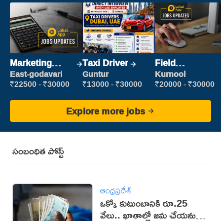
Marketing
Taxi Driver
Field
Executive
Marketing
East-godavari
Guntur
Kurnool
Executive
₹22500 - ₹30000
₹13000 - ₹30000
₹20000 - ₹30000
Explore more jobs
సంబంధిత పోస్ట్
ఆంధ్రప్రదేశ్
ఒక్కో కుటుంబానికి రూ.25
వేలు.. ఖాతాల్లో జ‌మ చేయ‌నున్న