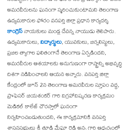
అమరవీరులను ఘనంగా స్మరించుకుంటామని తెలంగాణ
ఉద్యమకారుల ఫోరం వనపర్తి జిల్లా ప్రధాన కార్యదర్శి
కాంగ్రెస్
నాయకులు మండ్ల దేవన్న నాయుడు తెలిపారు.
ఉద్యమకారులు,
విద్యార్థులు
, యువకులు, జర్నలిస్టులు,
ప్రజల త్యాగాల ఫలితంగానే తెలంగాణ ఏర్పడిందని,
అమరవీరుల ఆశయాలకు అనుగుణంగా రాష్ట్రాన్ని అభివృద్ధి
దిశగా నడిపించాలని ఆయన అన్నారు. వనపర్తి జిల్లా
కేంద్రంలో జూన్ 2న తెలంగాణ అమరవీరుల స్తూపం వద్ద,
ప్రొఫెసర్ జయశంకర్ గారి విగ్రహావిష్కరణ కార్యక్రమం
మెడికల్ కాలేజ్ చౌరస్తాలో ఘనంగా
నిర్వహించబడుతుందని, ఈ కార్యక్రమానికి వనపర్తి
శాసనసభ్యులు శ్రీ తూడి మేఘా రెడ్డి అన్న గారి ఆధ్వర్యంలో