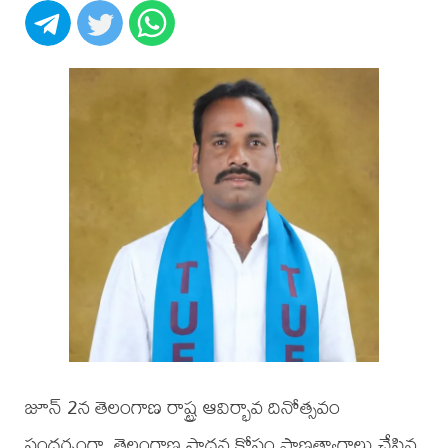
జూన్ 2న తెలంగాణ రాష్ట్ర ఆవిర్భావ దినోత్సవం
సందర్భంగా, తెలంగాణ సాధన కోసం ప్రాణత్యాగాలు చేసిన