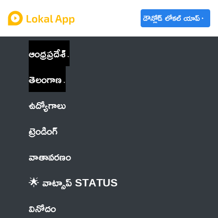
డౌన్లోడ్ లోకల్ యాప్
ఆంధ్రప్రదేశ్
తెలంగాణ
ఉద్యోగాలు
ట్రెండింగ్
వాతావరణం
🌟 వాట్సాప్ STATUS
వినోదం