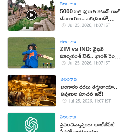
తెలంగాణ
5000 ఏళ్ల పురాత కటాస్ రాజ్
దేవాలయం.. ఎక్కడుందో
తెలుసా?
Jul 25, 2026, 11:07 IST
తెలంగాణ
ZIM vs IND: వైభవ్
సూర్యవంశీ ఔట్.. భారత్ రెండో
వికెట్
Jul 25, 2026, 11:07 IST
తెలంగాణ
బంగారం ధరలు తగ్గుతాయా..
నిపుణుల సూచన ఇదే!
Jul 25, 2026, 11:07 IST
తెలంగాణ
ప్రపంచవ్యాప్తంగా చాట్‌జీపీటీ
సేవల్లో అంతరాయం