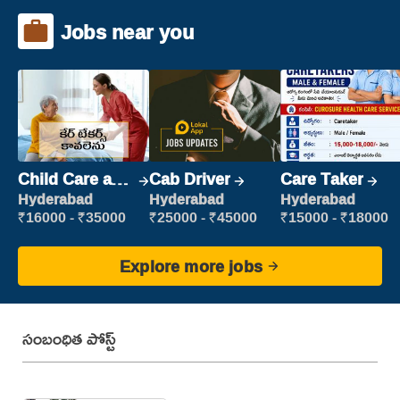
Jobs near you
Child Care and
Cab Driver
Care Taker
Patient care
Hyderabad
Hyderabad
Hyderabad
₹16000 - ₹35000
₹25000 - ₹45000
₹15000 - ₹18000
Explore more jobs
సంబంధిత పోస్ట్