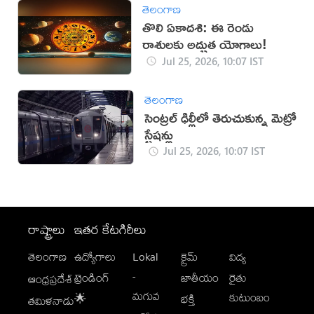
తెలంగాణ
తొలి ఏకాదశి: ఈ రెండు
రాశులకు అద్భుత యోగాలు!
Jul 25, 2026, 10:07 IST
తెలంగాణ
సెంట్రల్ ఢిల్లీలో తెరుచుకున్న మెట్రో
స్టేషన్లు
Jul 25, 2026, 10:07 IST
రాష్ట్రాలు
ఇతర కేటగిరీలు
తెలంగాణ
ఉద్యోగాలు
Lokal
క్రైమ్
విద్య
-
ట్రెండింగ్
జాతీయం
రైతు
ఆంధ్రప్రదేశ్
మగువ
కుటుంబం
🌟
భక్తి
తమిళనాడు