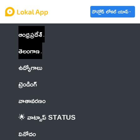
డౌన్లోడ్ లోకల్ యాప్
ఆంధ్రప్రదేశ్
తెలంగాణ
ఉద్యోగాలు
ట్రెండింగ్
వాతావరణం
🌟 వాట్సాప్ STATUS
వినోదం