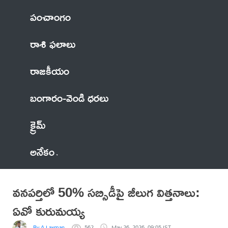
పంచాంగం
రాశి ఫలాలు
రాజకీయం
బంగారం-వెండి ధరలు
క్రైమ్
అనేకం
వనపర్తిలో 50% సబ్సిడీపై జీలుగ విత్తనాలు:
ఏవో కురుమయ్య
By A Laxman
562
May 26, 2026, 09:05 IST