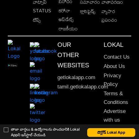
వినోదం
వాట్సాప్
సమాచారం
వాతావరణం
STATUS
కరోనా
క్లాసిఫైడ్స్
వ్యాపార
అప్‌డేట్స్
టిప్స్
ప్రపంచం
రాజకీయం
OUR
LOKAL
OTHER
Contact Us
WEBSITES
About Us
Privacy
getlokalapp.com
Policy
tamil.getlokalapp.com
Terms &
Conditions
Advertise
with us
Sitemap
తాజా వార్తలు & ఉద్యోగాలను పొందడానికి Lokal
డౌన్లోడ్ Lokal App
Appని ఇన్‌స్టాల్ చేయండి
This material may not be published, transmitted, rewritten or redistributed. © 2020 Lokal App. All rights reserved.