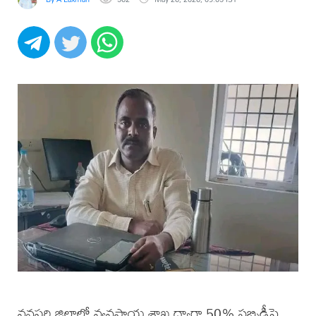
వనపర్తి జిల్లాలో వ్యవసాయ శాఖ ద్వారా 50% సబ్సిడీపై