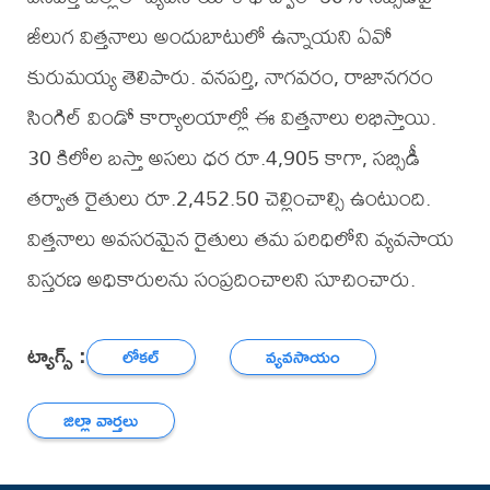
జీలుగ విత్తనాలు అందుబాటులో ఉన్నాయని ఏవో
కురుమయ్య తెలిపారు. వనపర్తి, నాగవరం, రాజానగరం
సింగిల్ విండో కార్యాలయాల్లో ఈ విత్తనాలు లభిస్తాయి.
30 కిలోల బస్తా అసలు ధర రూ.4,905 కాగా, సబ్సిడీ
తర్వాత రైతులు రూ.2,452.50 చెల్లించాల్సి ఉంటుంది.
విత్తనాలు అవసరమైన రైతులు తమ పరిధిలోని వ్యవసాయ
విస్తరణ అధికారులను సంప్రదించాలని సూచించారు.
ట్యాగ్స్ :
లోకల్
వ్యవసాయం
జిల్లా వార్తలు