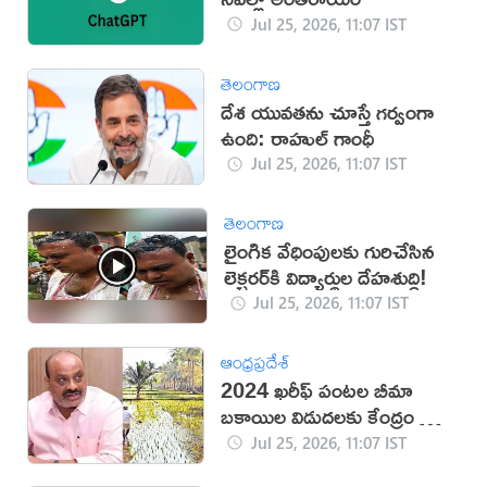
Jul 25, 2026, 11:07 IST
తెలంగాణ
దేశ యువతను చూస్తే గర్వంగా
ఉంది: రాహుల్ గాంధీ
Jul 25, 2026, 11:07 IST
తెలంగాణ
లైంగిక వేధింపులకు గురిచేసిన
లెక్చరర్‌కి విద్యార్థుల దేహశుద్ధి!
Jul 25, 2026, 11:07 IST
ఆంధ్రప్రదేశ్
2024 ఖరీఫ్ పంటల బీమా
బకాయిల విడుదలకు కేంద్రం గ్రీన్
సిగ్నల్
Jul 25, 2026, 11:07 IST