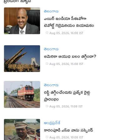
ట్రెండింగ్ న్యూస్
తెలంగాణ
ఎయిర్ ఇండియా సీఈవోగా
టెవోల్డే గెబ్రెమరియం నియామకం
Aug 05, 2026, 16:08 IST
తెలంగాణ
అమెరికా ఆయుధ బలం తగ్గిందా?
Aug 05, 2026, 15:08 IST
తెలంగాణ
రద్దీ తగ్గించేందుకు ప్రత్యేక రైళ్లు
ప్రారంభం
Aug 05, 2026, 11:08 IST
ఆంధ్రప్రదేశ్
కారంపూడి ఎస్ఐ వాసు స‌స్పెండ్‌
Aug 05, 2026, 10:08 IST