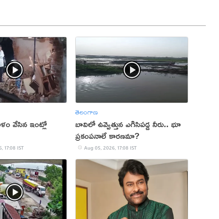
తెలంగాణ
ం వేసిన ఇంట్లో
బావిలో ఉవ్వెత్తున ఎగిసిపడ్డ నీరు.. భూ
ప్రకంపనాలే కారణమా?
, 17:08 IST
Aug 05, 2026, 17:08 IST