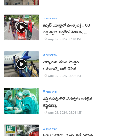
తెలంగాణ
కన్వర్ యాత్రలో మాతృభక్తి.. 60
ఏళ్ల తల్లిని పల్లకిలో మోసిన
కొడుకు, కోడలు!
Aug 05, 2026, 07:08 IST
తెలంగాణ
చిన్నారుల కోసం మొత్తం
విమానాన్నే బుక్ చేసిన
యూట్యూబర్
Aug 05, 2026, 06:08 IST
తెలంగాణ
తల్లి కడుపులోనే శిశువుకు అరుదైన
శస్త్రచికిత్స
Aug 05, 2026, 05:08 IST
తెలంగాణ
E20 పెట్రోల్‌పై వెనక్కి తగ్గే పరిస్థితి