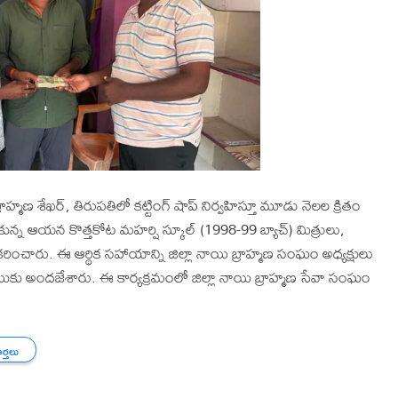
ాహ్మణ శేఖర్, తిరుపతిలో కట్టింగ్ షాప్ నిర్వహిస్తూ మూడు నెలల క్రితం
్న ఆయన కొత్తకోట మహర్షి స్కూల్ (1998-99 బ్యాచ్) మిత్రులు,
ంచారు. ఈ ఆర్థిక సహాయాన్ని జిల్లా నాయి బ్రాహ్మణ సంఘం అధ్యక్షులు
ి రాముకు అందజేశారు. ఈ కార్యక్రమంలో జిల్లా నాయి బ్రాహ్మణ సేవా సంఘం
ార్తలు