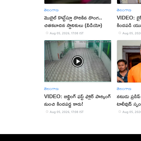
తెలంగాణ
తెలంగాణ
మొబైల్ కొట్టేస్తూ దొరికిన దొంగ..
VIDEO: బైక్‌న
చితకబాదిన స్థానికులు (వీడియో)
కిందపడి యు
Aug 05, 2026, 17:08 IST
Aug 05, 2026
తెలంగాణ
తెలంగాణ
VIDEO: బిల్డింగ్ ఫస్ట్ ఫ్లోర్ పార్కింగ్
నటుడు ప్రదీ
నుంచి కిందపడ్డ కారు!
టాలీవుడ్ స్ప
Aug 05, 2026, 17:08 IST
Aug 05, 2026