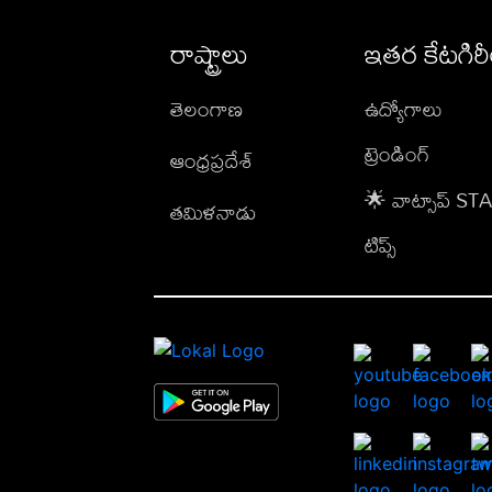
రాష్ట్రాలు
ఇతర కేటగిర
తెలంగాణ
ఉద్యోగాలు
ట్రెండింగ్
ఆంధ్రప్రదేశ్
🌟 వాట్సాప్ S
తమిళనాడు
టిప్స్