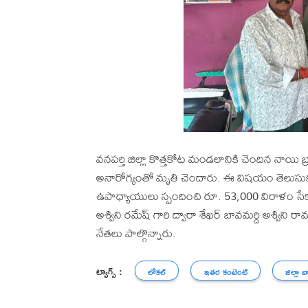
వనపర్తి జిల్లా కొత్తకోట మండలానికి చెందిన నాయి బ్ర
అనారోగ్యంతో మృతి చెందారు. ఈ విషయం తెలుసుకున
ఉపాధ్యాయులు స్పందించి రూ. 53,000 విరాళం సేకరి
అశ్విని రమేష్ గారి ద్వారా శేఖర్ బావమర్ది అశ్విన
నేతలు పాల్గొన్నారు.
ట్యాగ్స్ :
లోకల్
ఇతర కంటెంట్
జిల్లా వ