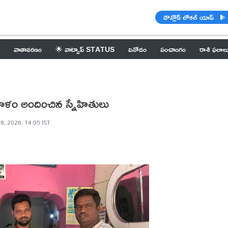
డౌన్లోడ్ లోకల్ యాప్
వాతావరణం
🌟 వాట్సాప్ STATUS
వినోదం
పంచాంగం
రాశి ఫలాల
రాళం అందించిన స్నేహితులు
8, 2026, 14:05 IST