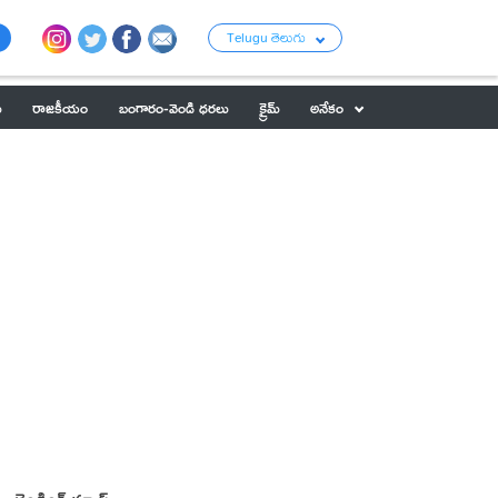
Telugu తెలుగు
ు
రాజకీయం
బంగారం-వెండి ధరలు
క్రైమ్
అనేకం