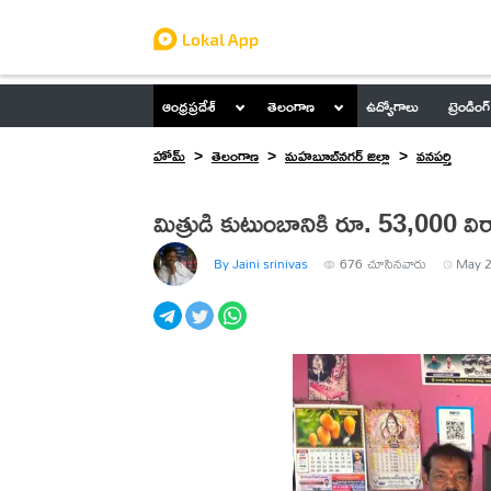
ఆంధ్రప్రదేశ్
తెలంగాణ
ఉద్యోగాలు
ట్రెండింగ్
హోమ్
తెలంగాణ
మహబూబ్‌నగర్ జిల్లా
వనపర్తి
మిత్రుడి కుటుంబానికి రూ. 53,000 వి
By Jaini srinivas
676
చూసినవారు
May 2