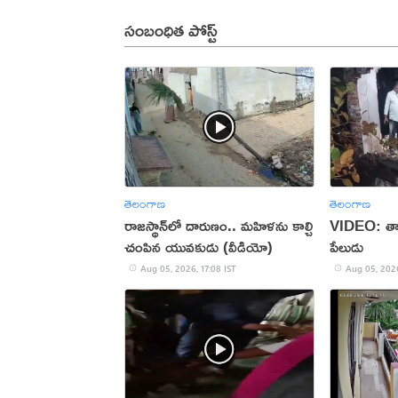
సంబంధిత పోస్ట్
తెలంగాణ
తెలంగాణ
రాజస్థాన్‌లో దారుణం.. మహిళను కాల్చి
VIDEO: తాళ
చంపిన యువకుడు (వీడియో)
పేలుడు
Aug 05, 2026, 17:08 IST
Aug 05, 2026