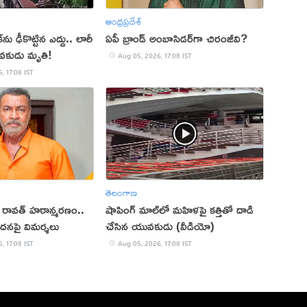
ఆంధ్రప్రదేశ్
ు ఢీకొట్టిన ఎద్దు.. లారీ
ఏపీ బ్రాండ్ అంబాసిడర్‌గా చిరంజీవి?
వకుడు మృతి!
Aug 05, 2026, 17:08 IST
, 17:08 IST
తెలంగాణ
ప్ రావత్ హఠాన్మరణం..
షాపింగ్ మాల్‌లో మహిళపై కత్తితో దాడి
ందనపై విమర్శలు
చేసిన యువకుడు (వీడియో)
, 17:08 IST
Aug 05, 2026, 17:08 IST