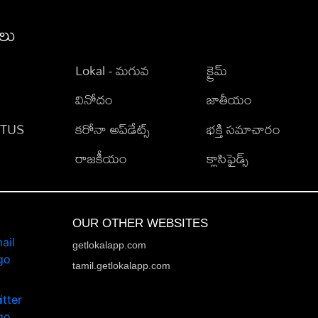
ీలు
Lokal - మగువ
క్రైమ్
వినోదం
జాతీయం
TATUS
కరోనా అప్‌డేట్స్
భక్తి సమాచారం
రాజకీయం
క్లాసిఫైడ్స్
OUR OTHER WEBSITES
getlokalapp.com
tamil.getlokalapp.com