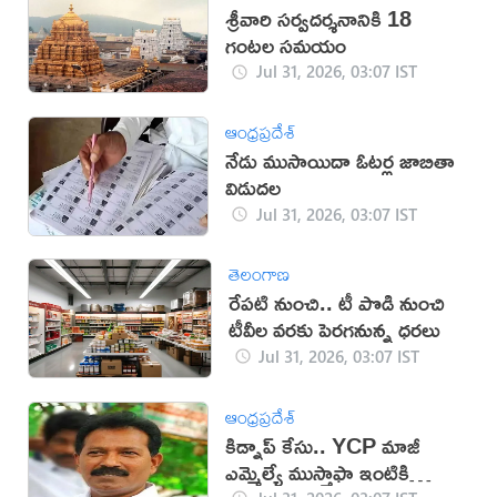
శ్రీవారి సర్వదర్శనానికి 18
గంటల సమయం
Jul 31, 2026, 03:07 IST
ఆంధ్రప్రదేశ్
నేడు ముసాయిదా ఓటర్ల జాబితా
విడుదల
Jul 31, 2026, 03:07 IST
తెలంగాణ
రేపటి నుంచి.. టీ పొడి నుంచి
టీవీల వరకు పెరగనున్న ధరలు
Jul 31, 2026, 03:07 IST
ఆంధ్రప్రదేశ్
కిడ్నాప్ కేసు.. YCP మాజీ
ఎమ్మెల్యే ముస్తాఫా ఇంటికి