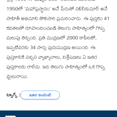
1950లో 'మహాప్రస్థానం' అనే పేరుతో నళినీకుమార్ అనే
సాహితీ అభిమాని తొలిసారి ప్రచురించారు. ఈ పుస్తకం 41
కవితలతో రూపొందించబడి తెలుగు సాహిత్యంలో గొప్ప
మలుపు తెచ్చింది. ప్రతి ముద్రణలో 2000 కాపీలతో,
ఇప్పటివరకు 34 సార్లు పునఃముద్రణ అయింది. ఈ
పుస్తకానికి వచ్చిన వ్యాఖ్యానాలు, విశ్లేషణలు ఏ ఇతర
పుస్తకాలకు రాలేదు. ఇది తెలుగు సాహిత్యంలో ఒక గొప్ప
మైలురాయి.
ట్యాగ్స్ :
ఇతర కంటెంట్