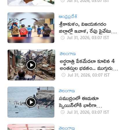
పోలీసులు
Jul 31, 2026, 03:07 IST
ఆంధ్రప్రదేశ్
శ్రీకాకుళం, విజయనగరం
జిల్లాల్లో ఇవాళ, రేపు ప్రైవేటు
స్కూళ్లకు సెలవు!
Jul 31, 2026, 03:07 IST
తెలంగాణ
అర్థరాత్రి పేకమేడలా కూలిన 4
అంతస్తుల భవనం.. ముగ్గురు
మృతి (VIDEO)
Jul 31, 2026, 03:07 IST
తెలంగాణ
సముద్రంలో ఈదుతూ
స్పెయిన్‌లోకి భారీగా
వలసదారులు (వీడియో)
Jul 31, 2026, 03:07 IST
తెలంగాణ