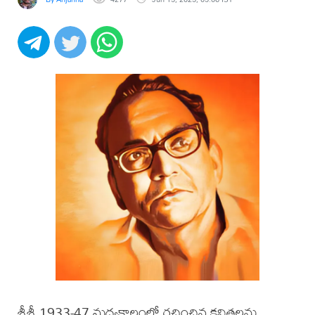
శ్రీశ్రీ 1933-47 మధ్యకాలంలో రచించిన కవితలను