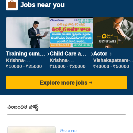
Jobs near you
Training cum
Child Care and
Actor
Placement
Patient care
Krishna-
Krishna-
Vishakapatnam-
vijayawada
vijayawada
new
₹10000 - ₹25000
₹16000 - ₹20000
₹40000 - ₹50000
Explore more jobs
సంబంధిత పోస్ట్
తెలంగాణ