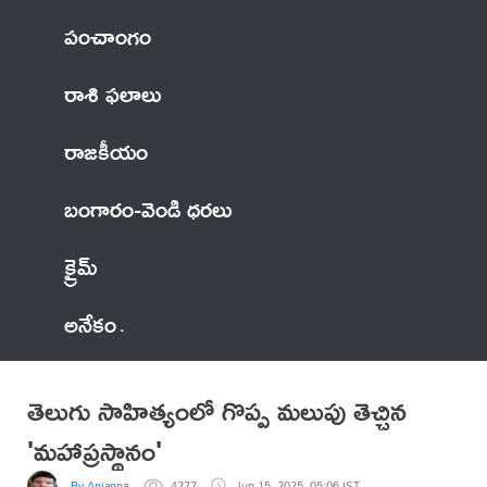
పంచాంగం
రాశి ఫలాలు
రాజకీయం
బంగారం-వెండి ధరలు
క్రైమ్
అనేకం
తెలుగు సాహిత్యంలో గొప్ప మలుపు తెచ్చిన
'మహాప్రస్థానం'
By Anjanna
4277
Jun 15, 2025, 05:06 IST