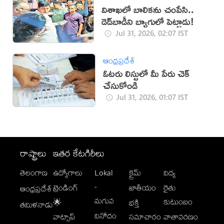
విశాఖలో బాలికను చంపేసి..
డెడ్‌బాడీని బ్యాగులో పెట్టాడు!
Jul 31, 2026, 02:07 IST
ఆంధ్రప్రదేశ్
ఓటరు లిస్టులో మీ పేరు చెక్
చేసుకోండి
Jul 31, 2026, 01:07 IST
రాష్ట్రాలు
ఇతర కేటగిరీలు
తెలంగాణ
ఉద్యోగాలు
Lokal
క్రైమ్
విద్య
-
ట్రెండింగ్
జాతీయం
రైతు
ఆంధ్రప్రదేశ్
మగువ
కుటుంబం
🌟
భక్తి
తమిళనాడు
వినోదం
వాట్సాప్
సమాచారం
వాతావరణం