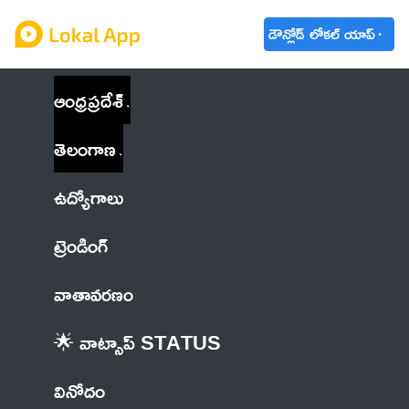
డౌన్లోడ్ లోకల్ యాప్
ఆంధ్రప్రదేశ్
తెలంగాణ
ఉద్యోగాలు
ట్రెండింగ్
వాతావరణం
🌟 వాట్సాప్ STATUS
వినోదం