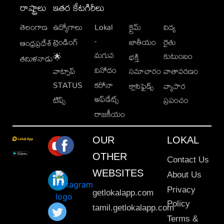
రాష్ట్రాలు
ఇతర కేటగిరీలు
తెలంగాణ
ఉద్యోగాలు
Lokal
క్రైమ్
విద్య
-
ట్రెండింగ్
జాతీయం
రైతు
ఆంధ్రప్రదేశ్
మగువ
కుటుంబం
🌟
భక్తి
తమిళనాడు
వినోదం
వాట్సాప్
సమాచారం
వాతావరణం
STATUS
కరోనా
క్లాసిఫైడ్స్
వ్యాపార
అప్‌డేట్స్
టిప్స్
ప్రపంచం
రాజకీయం
OUR
LOKAL
OTHER
Contact Us
WEBSITES
About Us
Privacy
getlokalapp.com
Policy
tamil.getlokalapp.com
Terms &