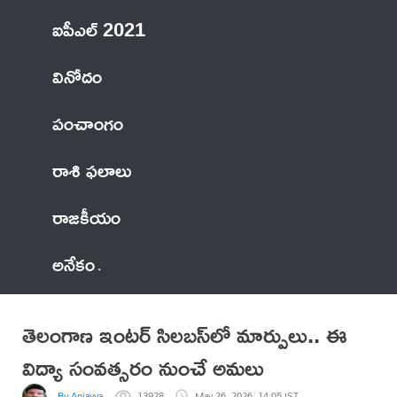
ఐపీఎల్ 2021
వినోదం
పంచాంగం
రాశి ఫలాలు
రాజకీయం
అనేకం
తెలంగాణ ఇంటర్ సిలబస్‌లో మార్పులు.. ఈ
విద్యా సంవత్సరం నుంచే అమలు
By Anjayya
13928
May 26, 2026, 14:05 IST