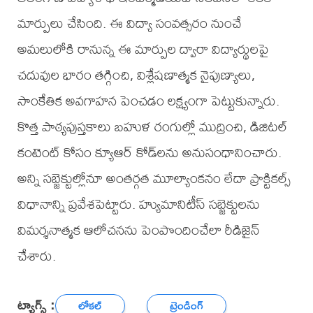
మార్పులు చేసింది. ఈ విద్యా సంవత్సరం నుంచే
అమలులోకి రానున్న ఈ మార్పుల ద్వారా విద్యార్థులపై
చదువుల భారం తగ్గించి, విశ్లేషణాత్మక నైపుణ్యాలు,
సాంకేతిక అవగాహన పెంచడం లక్ష్యంగా పెట్టుకున్నారు.
కొత్త పాఠ్యపుస్తకాలు బహుళ రంగుల్లో ముద్రించి, డిజిటల్
కంటెంట్ కోసం క్యూఆర్ కోడ్‌లను అనుసంధానించారు.
అన్ని సబ్జెక్టుల్లోనూ అంతర్గత మూల్యాంకనం లేదా ప్రాక్టికల్స్
విధానాన్ని ప్రవేశపెట్టారు. హ్యుమానిటీస్ సబ్జెక్టులను
విమర్శనాత్మక ఆలోచనను పెంపొందించేలా రీడిజైన్
చేశారు.
ట్యాగ్స్ :
లోకల్
ట్రెండింగ్