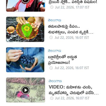
బ్రెయిన్ స్ట్రోక్.. పరిస్థితి విషమం!
Jul 22, 2026, 17:07 IST
తెలంగాణ
తమలపాకుపై దీపం..
శుభశక్తులు, సంపద వృద్ధికి
విశ్వాసం!
Jul 22, 2026, 16:07 IST
తెలంగాణ
బ్లూబెర్రీలతో అద్భుత
ప్రయోజనాలు!
Jul 22, 2026, 16:07 IST
తెలంగాణ
VIDEO: మహిళను చంపి,
మృతదేహాన్ని చెరువులో పడేసిన
దుండగులు!
Jul 22, 2026, 16:07 IST