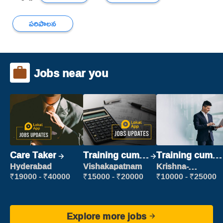
పరిపాలన
Jobs near you
Care Taker
Training cum
Training cum
Placement
Placement
Hyderabad
Vishakapatnam
Krishna-
vijayawada
₹19000 - ₹40000
₹15000 - ₹20000
₹10000 - ₹25000
Explore more jobs