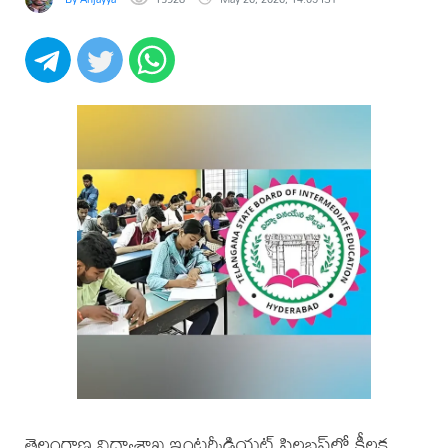
తెలంగాణ విద్యాశాఖ ఇంటర్మీడియట్ సిలబస్‌లో కీలక