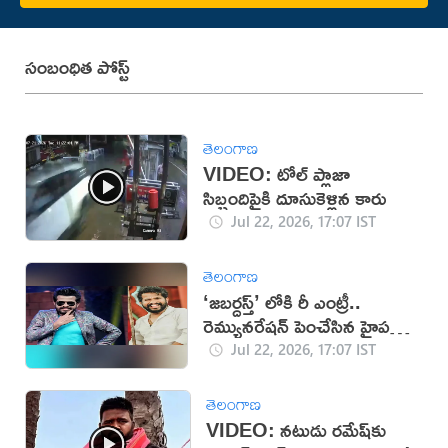
సంబంధిత పోస్ట్
తెలంగాణ
VIDEO: టోల్ ప్లాజా
సిబ్బందిపైకి దూసుకెళ్లిన కారు
Jul 22, 2026, 17:07 IST
తెలంగాణ
‘జబర్దస్త్’ లోకి రీ ఎంట్రీ..
రెమ్యునరేషన్ పెంచేసిన హైపర్
ఆది!
Jul 22, 2026, 17:07 IST
తెలంగాణ
VIDEO: నటుడు రమేష్‌‌కు