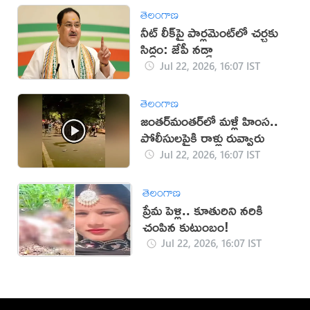
తెలంగాణ
నీట్ లీక్‌పై పార్లమెంట్‌లో చర్చకు
సిద్ధం: జేపీ నడ్డా
Jul 22, 2026, 16:07 IST
తెలంగాణ
జంతర్‌మంతర్‌లో మళ్లీ హింస..
పోలీసులపైకి రాళ్లు రువ్వారు
Jul 22, 2026, 16:07 IST
తెలంగాణ
ప్రేమ పెళ్లి.. కూతురిని నరికి
చంపిన కుటుంబం!
Jul 22, 2026, 16:07 IST