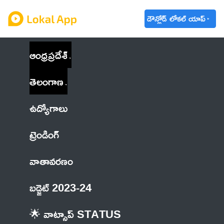
డౌన్లోడ్ లోకల్ యాప్
ఆంధ్రప్రదేశ్
తెలంగాణ
ఉద్యోగాలు
ట్రెండింగ్
వాతావరణం
బడ్జెట్ 2023-24
🌟 వాట్సాప్ STATUS