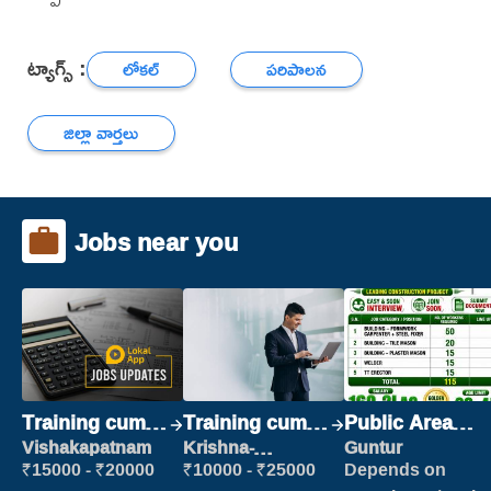
ట్యాగ్స్ :
లోకల్
పరిపాలన
జిల్లా వార్తలు
Jobs near you
Training cum
Training cum
Public Area
Placement
Placement
Cleaner
Vishakapatnam
Krishna-
Guntur
vijayawada
₹15000 - ₹20000
₹10000 - ₹25000
Depends on