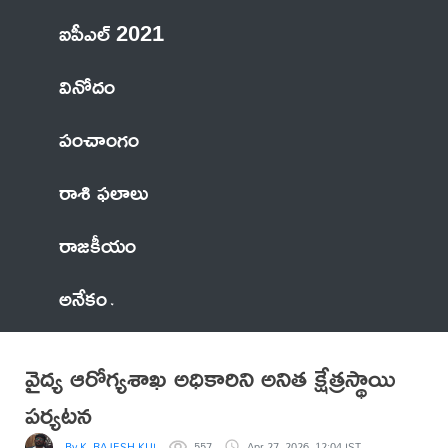
ఐపీఎల్ 2021
వినోదం
పంచాంగం
రాశి ఫలాలు
రాజకీయం
అనేకం
వైద్య ఆరోగ్యశాఖ అధికారిని అనిత క్షేత్రస్థాయి
పర్యటన
By K. RAJESH KUMAR
557
Apr 27, 2026, 12:04 IST