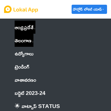
డౌన్లోడ్ లోకల్ యాప్
ఆంధ్రప్రదేశ్
తెలంగాణ
ఉద్యోగాలు
ట్రెండింగ్
వాతావరణం
బడ్జెట్ 2023-24
🌟 వాట్సాప్ STATUS