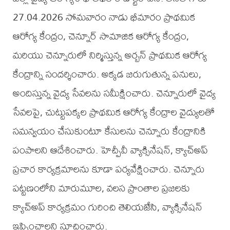
27.04.2026 సోమవారం నాడు భీమారం ప్రాథమిక
ఆరోగ్య కేంద్రం, చెన్నూర్ సామాజిక ఆరోగ్య కేంద్రం,
మరియు చెన్నూరులో నిర్మిస్తున్న అర్బన్ ప్రాథమిక ఆరోగ్య
కేంద్రాన్ని సందర్శించారు. అక్కడ జరుగుతున్న పనులు,
అందిస్తున్న వైద్య సేవలను సమీక్షించారు. చెన్నూరులో వైద్య
సేవలపై, చుట్టుపక్కల ప్రాథమిక ఆరోగ్య కేంద్రాల వైద్యులతో
సమన్వయం చేసుకుంటూ కేసులను చెన్నూరు కేంద్రానికి
పంపాలని ఆదేశించారు. హెచ్పీవీ వ్యాక్సినేషన్, క్యాచ్అప్
ప్రచార కార్యక్రమాలను కూడా పర్యవేక్షించారు. చెన్నూరు
పట్టణంలోని మారుమూల, వలస ప్రాంతాల ప్రజలకు
క్యాచ్అప్ కార్యక్రమం గురించి తెలియజేసి, వ్యాక్సినేషన్
ఇప్పించాలని సూచించారు.