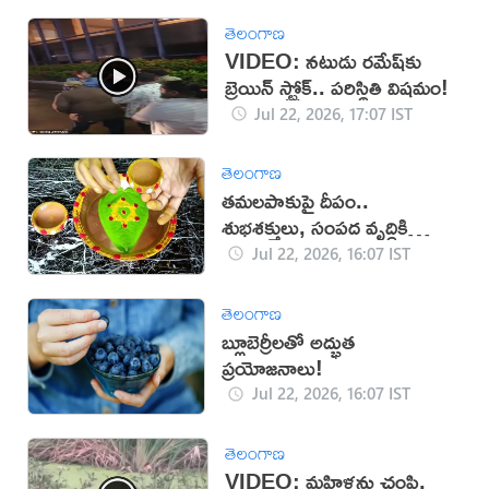
తెలంగాణ
VIDEO: నటుడు రమేష్‌‌కు
బ్రెయిన్ స్ట్రోక్.. పరిస్థితి విషమం!
Jul 22, 2026, 17:07 IST
తెలంగాణ
తమలపాకుపై దీపం..
శుభశక్తులు, సంపద వృద్ధికి
విశ్వాసం!
Jul 22, 2026, 16:07 IST
తెలంగాణ
బ్లూబెర్రీలతో అద్భుత
ప్రయోజనాలు!
Jul 22, 2026, 16:07 IST
తెలంగాణ
VIDEO: మహిళను చంపి,