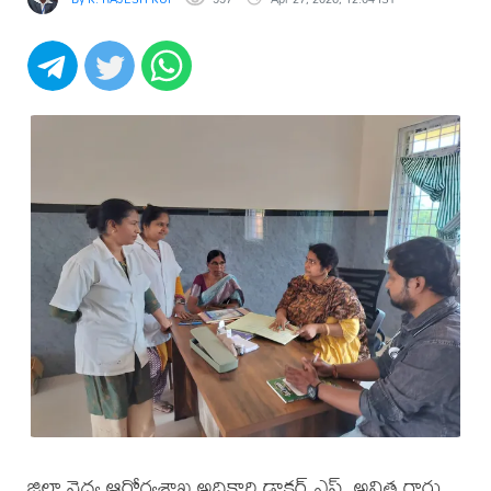
జిల్లా వైద్య ఆరోగ్యశాఖ అధికారి డాక్టర్ ఎస్. అనిత గారు