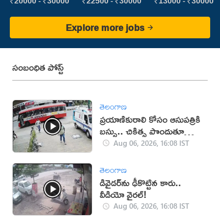
Executive
₹20000 - ₹30000
₹22500 - ₹30000
₹13000 - ₹30000
Explore more jobs
సంబంధిత పోస్ట్
తెలంగాణ
ప్రయాణికురాలి కోసం ఆసుపత్రికి
బస్సు.. చికిత్స పొందుతూ
మహిళ మృతి!
Aug 06, 2026, 16:08 IST
తెలంగాణ
డివైడర్‌ను ఢీకొట్టిన కారు..
వీడియో వైరల్!
Aug 06, 2026, 16:08 IST