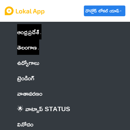
డౌన్లోడ్ లోకల్ యాప్
ఆంధ్రప్రదేశ్
తెలంగాణ
ఉద్యోగాలు
ట్రెండింగ్
వాతావరణం
🌟 వాట్సాప్ STATUS
వినోదం