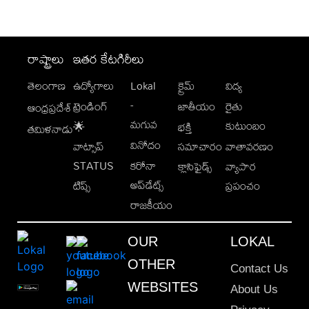
రాష్ట్రాలు
ఇతర కేటగిరీలు
తెలంగాణ
ఉద్యోగాలు
Lokal
క్రైమ్
విద్య
-
ట్రెండింగ్
జాతీయం
రైతు
ఆంధ్రప్రదేశ్
మగువ
కుటుంబం
🌟
భక్తి
తమిళనాడు
వినోదం
వాట్సాప్
సమాచారం
వాతావరణం
STATUS
కరోనా
క్లాసిఫైడ్స్
వ్యాపార
అప్‌డేట్స్
టిప్స్
ప్రపంచం
రాజకీయం
OUR
LOKAL
OTHER
Contact Us
WEBSITES
About Us