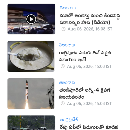
తెలంగాణ
మూడో అంతస్తు నుంచి కిందపడ్డ
ఏడాదిన్నర పాప (వీడియో)
Aug 06, 2026, 16:08 IST
తెలంగాణ
రాత్రిపూట పెరుగు తినే సరైన
సమయం ఇదే!
Aug 06, 2026, 15:08 IST
తెలంగాణ
చండీపూర్‌లో అగ్ని-4 క్షిపణి
విజయవంతం
Aug 06, 2026, 15:08 IST
ఆంధ్రప్రదేశ్
రేపు ఏపీలో పిడుగులతో కూడిన