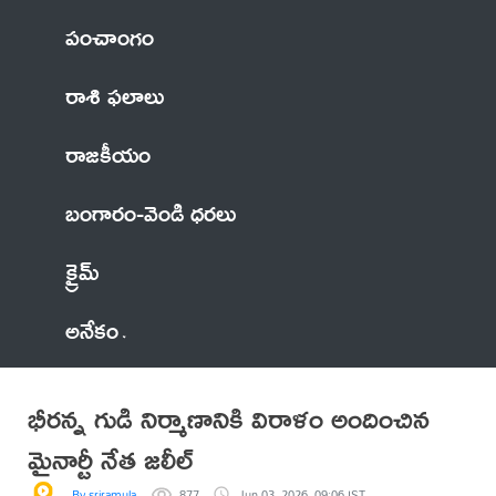
పంచాంగం
రాశి ఫలాలు
రాజకీయం
బంగారం-వెండి ధరలు
క్రైమ్
అనేకం
భీరన్న గుడి నిర్మాణానికి విరాళం అందించిన
మైనార్టీ నేత జలీల్
By sriramula
877
Jun 03, 2026, 09:06 IST