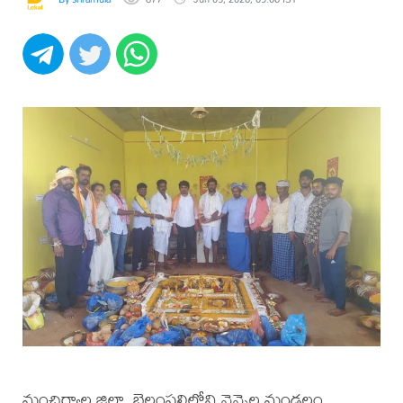
మంచిర్యాల జిల్లా, బెల్లంపల్లిలోని నెన్నెల మండలం