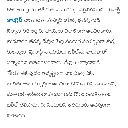
కొత్తూరు గ్రామంలో మత సామరస్యం వెల్లివిరిసింది. మైనార్టీ
కాంగ్రెస్
నాయకులు మహ్మద్ జలీల్, భీరన్న గుడి
నిర్మాణానికి లక్ష రూపాయలు విరాళంగా అందించారు.
బుధవారం భీరన్న దేవుని పెద్ద పండుగ సందర్భంగా కుర్మ
కులస్తులు, మైనార్టీ నాయకులు జలీల్‌ను శాలువాతో
సన్మానించి అభినందించారు. దేవుని నిర్మాణానికి
చేయూతనివ్వడం అదృష్టంగా భావిస్తున్నానని,
భావితరాలకు స్ఫూర్తిగా అందరూ కలిసిమెలిసి ఉండాలని,
మతాలకు అతీతంగా పండుగలను గౌరవించుకోవాలని
జలీల్ తెలిపారు. ఈ సంఘటన ఇతరులకు ఆదర్శంగా
నిలిచింది.