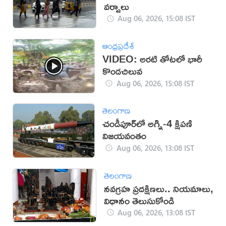
వర్షాలు
Aug 06, 2026, 15:08 IST
ఆంధ్రప్రదేశ్
VIDEO: అరటి తోటలో భారీ
కొండచిలువ
Aug 06, 2026, 15:08 IST
తెలంగాణ
చండీపూర్‌లో అగ్ని-4 క్షిపణి
విజయవంతం
Aug 06, 2026, 13:08 IST
తెలంగాణ
నవగ్రహ ప్రదక్షిణలు.. నియమాలు,
విధానం తెలుసుకోండి
Aug 06, 2026, 13:08 IST