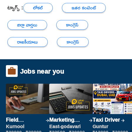
ట్యాగ్స్ :
లోకల్
ఇతర కంటెంట్
జిల్లా వార్తలు
కాంగ్రెస్
రాజకీయాలు
కాంగ్రెస్
Jobs near you
Field
Marketing
Taxi Driver
Marketing
Executive
Kurnool
East-godavari
Guntur