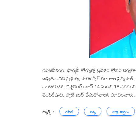
ఇంజనీరింగ్, ఫార్మసీ కోర్సుల్లో ప్రవేశం కోసం నిర్
అవుతుందని ప్రభుత్వ పాలిటెక్నిక్ కళాశాల ప్రిన్సిపాల్,
మొదటి దశ కౌన్సెలింగ్ జూన్ 14 నుంచి 18 వరకు విద్యార్
వెరిఫికేషన్కు స్లాట్ బుక్ చేసుకోవాలని సూచించారు.
ట్యాగ్స్ :
లోకల్
విద్య
జిల్లా వార్తలు