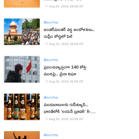
Aug 03, 2026, 08:08 IST
తెలంగాణ
జంతర్‌మంతర్‌ వద్ద ఆందోళనలు..
సుప్రీం కోర్టులో పిల్
Aug 03, 2026, 06:08 IST
తెలంగాణ
ప్రపంచవ్యాప్తంగా 140 కోట్ల
మందిపై.. చైనా నిఘా
Aug 03, 2026, 05:08 IST
తెలంగాణ
మందుబాబులకు గుడ్‌న్యూస్..
భారత్‌లోకి ‘లయన్ బ్రూవరీ’ రీ-
ఎంట్రీ
Aug 03, 2026, 03:08 IST
తెలంగాణ