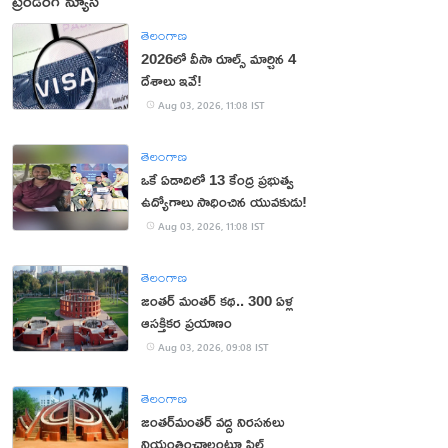
ట్రెండింగ్ న్యూస్
తెలంగాణ
2026లో వీసా రూల్స్ మార్చిన 4
దేశాలు ఇవే!
Aug 03, 2026, 11:08 IST
తెలంగాణ
ఒకే ఏడాదిలో 13 కేంద్ర ప్రభుత్వ
ఉద్యోగాలు సాధించిన యువకుడు!
Aug 03, 2026, 11:08 IST
తెలంగాణ
జంతర్‌ మంతర్‌ కథ.. 300 ఏళ్ల
ఆసక్తికర ప్రయాణం
Aug 03, 2026, 09:08 IST
తెలంగాణ
జంతర్‌మంతర్‌ వద్ద నిరసనలు
నియంత్రించాలంటూ పిల్