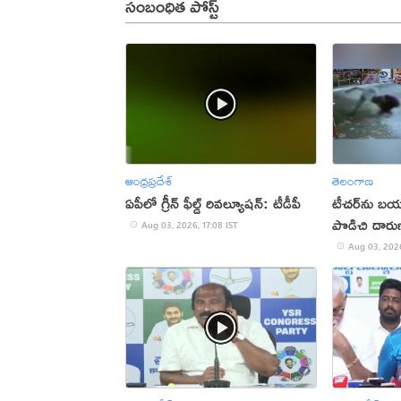
సంబంధిత పోస్ట్
ఆంధ్రప్రదేశ్
తెలంగాణ
ఏపీలో గ్రీన్ ఫీల్డ్ రివల్యూషన్: టీడీపీ
టీచర్‌ను బయట
పొడిచి దారు
Aug 03, 2026, 17:08 IST
Aug 03, 2026