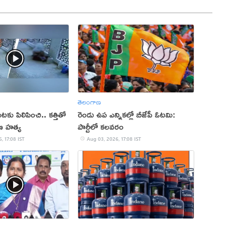
తెలంగాణ
కు పిలిపించి.. కత్తితో
రెండు ఉప ఎన్నికల్లో బీజేపీ ఓటమి:
ణ హత్య
పార్టీలో కలవరం
, 17:08 IST
Aug 03, 2026, 17:08 IST