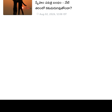
స్నేహం పవిత్ర బంధం - నేటి
తరంలో కనుమరుగవుతోందా?
Aug 02, 2026, 12:08 IST