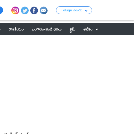
Telugu తెలుగు
ు
రాజకీయం
బంగారం-వెండి ధరలు
క్రైమ్
అనేకం