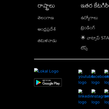
రాష్ట్రాలు
ఇతర కేటగిర
తెలంగాణ
ఉద్యోగాలు
ట్రెండింగ్
ఆంధ్రప్రదేశ్
🌟 వాట్సాప్ S
తమిళనాడు
టిప్స్