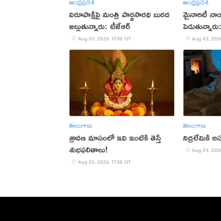
ఆంధ్రప్రదేశ్
ఆంధ్రప్రదేశ్
విరూపాక్షిపై మంత్రి పార్థసారథి బురద
మైనారిటీ నా
జల్లుతున్నారు: టీజేఆర్
పెడుతున్నార
Aug 03, 2026, 17:08 IST
Aug 03, 2026
తెలంగాణ
తెలంగాణ
శ్రావణ మాసంలో ఇవి ఇంటికి తెస్తే
నిద్రలేమికి
శుభఫలితాలు!
Aug 03, 2026
Aug 03, 2026, 17:08 IST