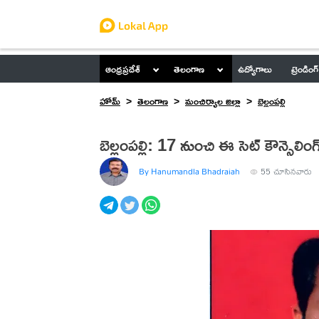
ఆంధ్రప్రదేశ్
తెలంగాణ
ఉద్యోగాలు
ట్రెండింగ్
హోమ్
తెలంగాణ
మంచిర్యాల జిల్లా
బెల్లంపల్లి
బెల్లంపల్లి: 17 నుంచి ఈ సెట్ కౌన్సెలింగ
By Hanumandla Bhadraiah
55
చూసినవారు