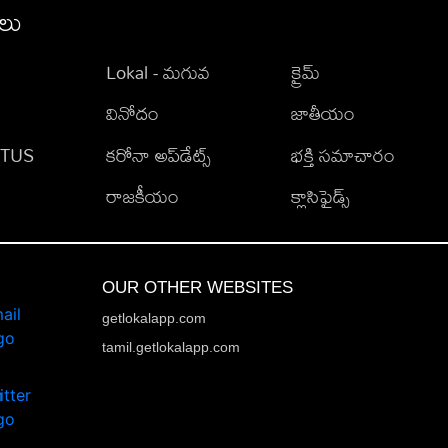
ీలు
Lokal - మగువ
క్రైమ్
వినోదం
జాతీయం
TATUS
కరోనా అప్‌డేట్స్
భక్తి సమాచారం
రాజకీయం
క్లాసిఫైడ్స్
OUR OTHER WEBSITES
getlokalapp.com
tamil.getlokalapp.com