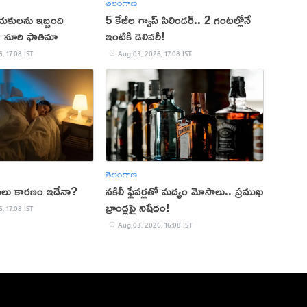
తెలంగాణ
యకులను ఇబ్బంది
5 కేజీల గ్యాస్ సిలిండర్.. 2 గంటల్లోనే
ు: నూరి ఫాతిమా
ఇంటికి డెలివరీ!
, 17:08 IST
Aug 03, 2026, 17:08 IST
తెలంగాణ
 అసలు కారణం ఇదేనా?
నకిలీ ఫ్లేవర్లతో మద్యం మోసాలు.. ప్రముఖ
బ్రాండ్లపై నిషేధం!
, 17:08 IST
Aug 03, 2026, 16:08 IST