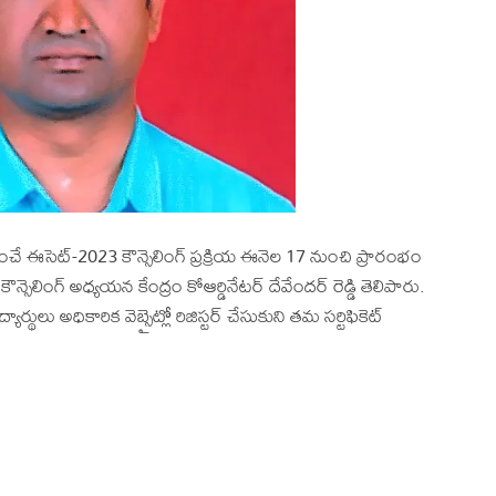
వహించే ఈసెట్-2023 కౌన్సెలింగ్ ప్రక్రియ ఈనెల 17 నుంచి ప్రారంభం
 కౌన్సెలింగ్ అధ్యయన కేంద్రం కోఆర్డినేటర్ దేవేందర్ రెడ్డి తెలిపారు.
థులు అధికారిక వెబ్సైట్లో రిజిస్టర్ చేసుకుని తమ సర్టిఫికెట్