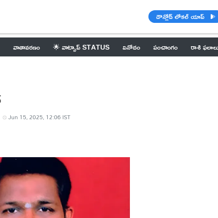
డౌన్లోడ్ లోకల్ యాప్
వాతావరణం
🌟 వాట్సాప్ STATUS
వినోదం
పంచాంగం
రాశి ఫలాల
్
Jun 15, 2025, 12:06 IST