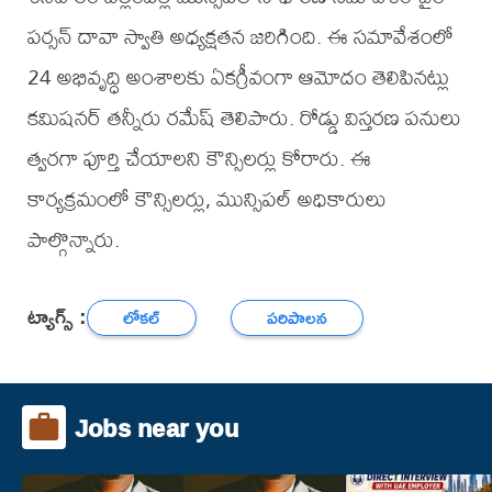
పర్సన్ దావా స్వాతి అధ్యక్షతన జరిగింది. ఈ సమావేశంలో
24 అభివృద్ధి అంశాలకు ఏకగ్రీవంగా ఆమోదం తెలిపినట్లు
కమిషనర్ తన్నీరు రమేష్ తెలిపారు. రోడ్డు విస్తరణ పనులు
త్వరగా పూర్తి చేయాలని కౌన్సిలర్లు కోరారు. ఈ
కార్యక్రమంలో కౌన్సిలర్లు, మున్సిపల్ అధికారులు
పాల్గొన్నారు.
ట్యాగ్స్ :
లోకల్
పరిపాలన
Jobs near you