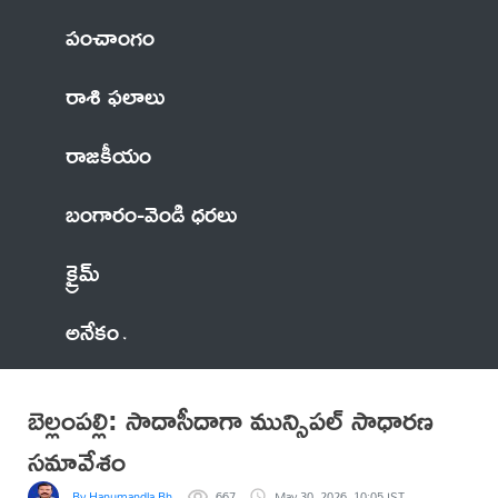
పంచాంగం
రాశి ఫలాలు
రాజకీయం
బంగారం-వెండి ధరలు
క్రైమ్
అనేకం
బెల్లంపల్లి: సాదాసీదాగా మున్సిపల్ సాధారణ
సమావేశం
By Hanumandla Bhadraiah
667
May 30, 2026, 10:05 IST