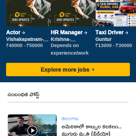
Actor
HR Manager
Taxi Driver
Vishakapatnam-
Krishna-
Guntur
new
vijayawada
₹40000 - ₹50000
Depends on
₹13000 - ₹30000
experience/work
Explore more jobs
సంబంధిత పోస్ట్
తెలంగాణ
అమెరికాలో కాల్పుల కలకలం..
ముగ్గురు మృతి (వీడియో)