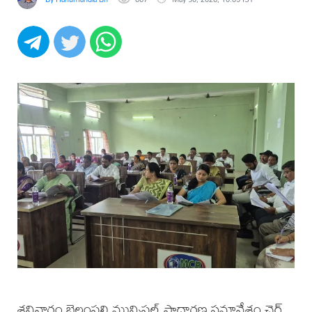
శనివారం బెల్లంపల్లి మున్సిపల్ సాధారణ సమావేశం చైర్