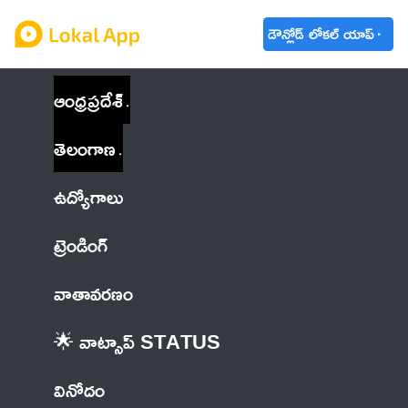
డౌన్లోడ్ లోకల్ యాప్
ఆంధ్రప్రదేశ్
తెలంగాణ
ఉద్యోగాలు
ట్రెండింగ్
వాతావరణం
🌟 వాట్సాప్ STATUS
వినోదం