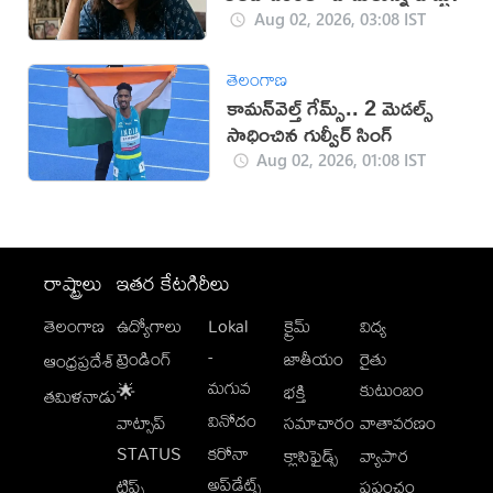
Aug 02, 2026, 03:08 IST
తెలంగాణ
కామన్‌వెల్త్ గేమ్స్‌.. 2 మెడల్స్
సాధించిన గుల్వీర్ సింగ్
Aug 02, 2026, 01:08 IST
రాష్ట్రాలు
ఇతర కేటగిరీలు
తెలంగాణ
ఉద్యోగాలు
Lokal
క్రైమ్
విద్య
-
ట్రెండింగ్
జాతీయం
రైతు
ఆంధ్రప్రదేశ్
మగువ
కుటుంబం
🌟
భక్తి
తమిళనాడు
వినోదం
వాట్సాప్
సమాచారం
వాతావరణం
STATUS
కరోనా
క్లాసిఫైడ్స్
వ్యాపార
అప్‌డేట్స్
టిప్స్
ప్రపంచం