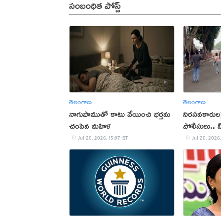
సంబంధిత పోస్ట్
తెలంగాణ
తెలంగాణ
నాగుపాముతో కాటు వేయించి భర్తను
నిరసనకారులపై
చంపిన మహిళ
పోలీసులు.. 
Jul 20, 2026, 15:07 IST
Jul 20, 2026,