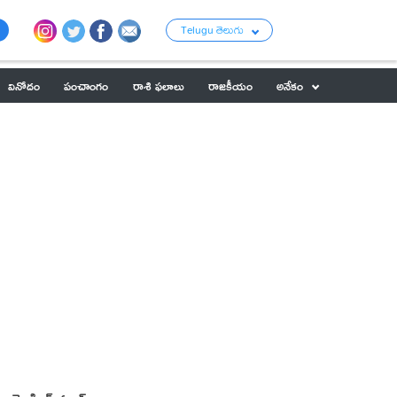
Telugu తెలుగు
వినోదం
పంచాంగం
రాశి ఫలాలు
రాజకీయం
అనేకం