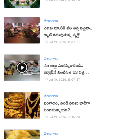
తెలంగాణ
నెలకు రూ.80 వేల అద్దె వచ్చినా..
క్యాబ్ నడుపుతున్న వ్యక్తి!
Jul 19, 2026, 15:07 IST
తెలంగాణ
మా ఇల్లు మాకిప్పించండి..
కలెక్టర్‌నే నిలదీసిన 13 ఏళ్ల
బాలుడు!
Jul 19, 2026, 13:07 IST
తెలంగాణ
బంగారం, వెండి ధరలు భారీగా
పెరగనున్నాయా?
Jul 19, 2026, 09:07 IST
తెలంగాణ