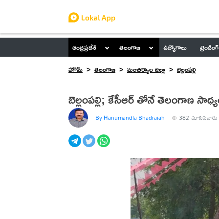
ఆంధ్రప్రదేశ్
తెలంగాణ
ఉద్యోగాలు
ట్రెండింగ్
హోమ్
తెలంగాణ
మంచిర్యాల జిల్లా
బెల్లంపల్లి
బెల్లంపల్లి; కేసీఆర్ తోనే తెలంగాణ సాధ్
By Hanumandla Bhadraiah
382
చూసినవారు