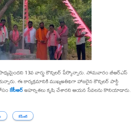
 సాధ్యమైందని 13వ వార్డు కౌన్సిలర్ పేర్కొన్నారు. సోమవారం బీఆర్ఎస్
్నారు. ఈ కార్యక్రమానికి ముఖ్యఅతిథిగా హాజరైన కౌన్సిలర్ పార్టీ
 కోసం
కేసీఆర్
అహర్నిశలు కృషి చేశారని ఆయన సేవలను కొనియాడారు.
.
ు
కేసీఆర్