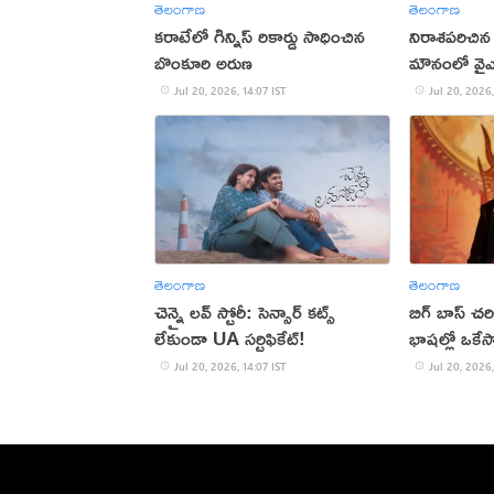
తెలంగాణ
తెలంగాణ
కరాటేలో గిన్నిస్ రికార్డు సాధించిన
నిరాశపరిచిన
బొంకూరి అరుణ
మౌనంలో వైఎస
Jul 20, 2026, 14:07 IST
Jul 20, 2026,
తెలంగాణ
తెలంగాణ
చెన్నై లవ్ స్టోరీ: సెన్సార్ కట్స్
బిగ్ బాస్ చరి
లేకుండా UA సర్టిఫికేట్!
భాషల్లో ఒకేస
Jul 20, 2026, 14:07 IST
Jul 20, 2026,