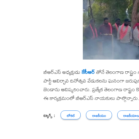
బీఆర్ఎస్ అధ్యక్షుడు
కేసీఆర్
తోనే తెలంగాణ రాష్ట్రం
పార్టీ ఆవిర్భావ దినోత్సవ వేడుకలను ఘనంగా జరుపుకున
జెండాను ఆవిష్కరించారు. ప్రత్యేక తెలంగాణ రాష్ట్రం
ఈ కార్యక్రమంలో బీఆర్ఎస్ నాయకులు పాల్గొన్నారు
ట్యాగ్స్ :
లోకల్
రాజకీయం
రాజకీయాల