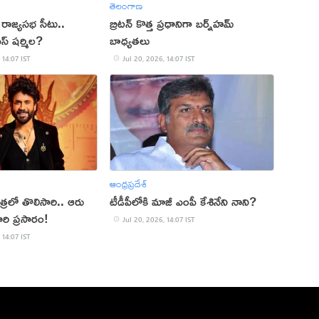
తెలంగాణ
 రాజ్యసభ సీటు..
బ్రిటన్ కొత్త ప్రధానిగా బర్న్‌హమ్
్ షర్మిల?
బాధ్యతలు
 14:07 IST
Jul 20, 2026, 14:07 IST
ఆంధ్రప్రదేశ్
త్రలో తొలిసారి.. ఆరు
టీడీపీలోకి మాజీ ఎంపీ కేశినేని నాని?
ారి ప్రసారం!
Jul 20, 2026, 14:07 IST
 14:07 IST