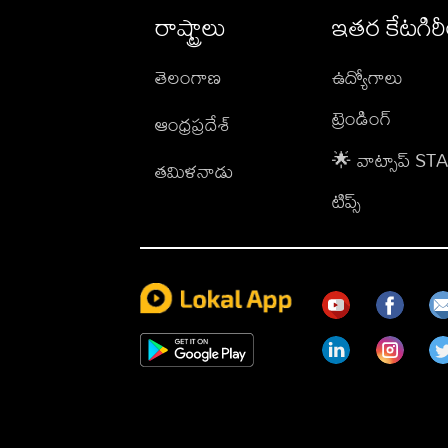
రాష్ట్రాలు
ఇతర కేటగిర
తెలంగాణ
ఉద్యోగాలు
ట్రెండింగ్
ఆంధ్రప్రదేశ్
🌟 వాట్సాప్ S
తమిళనాడు
టిప్స్