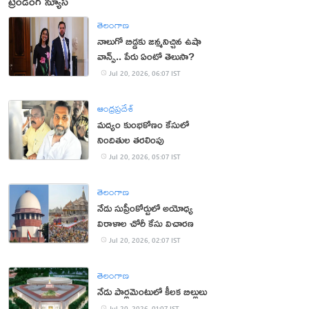
ట్రెండింగ్ న్యూస్
తెలంగాణ
నాలుగో బిడ్డకు జన్మనిచ్చిన ఉషా
వాన్స్.. పేరు ఏంటో తెలుసా?
Jul 20, 2026, 06:07 IST
ఆంధ్రప్రదేశ్
మద్యం కుంభకోణం కేసులో
నిందితుల తరలింపు
Jul 20, 2026, 05:07 IST
తెలంగాణ
నేడు సుప్రీంకోర్టులో అయోధ్య
విరాళాల చోరీ కేసు విచారణ
Jul 20, 2026, 02:07 IST
తెలంగాణ
నేడు పార్లమెంటులో కీలక బిల్లులు
Jul 20, 2026, 01:07 IST