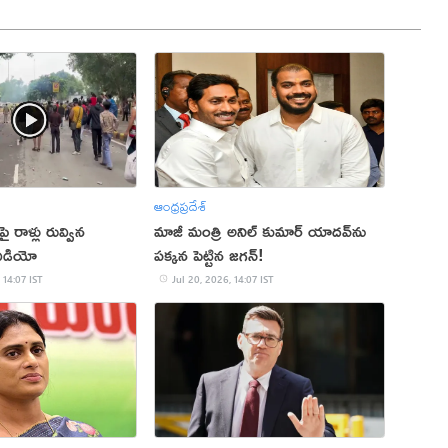
ఆంధ్రప్రదేశ్
 రాళ్లు రువ్విన
మాజీ మంత్రి అనిల్ కుమార్ యాదవ్‌ను
వీడియో
పక్కన పెట్టిన జగన్!
 14:07 IST
Jul 20, 2026, 14:07 IST