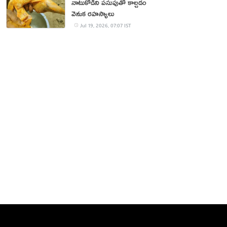
నాటుకోడిని పసుపుతో కాల్చడం
వెనుక రహస్యాలు
Jul 19, 2026, 07:07 IST