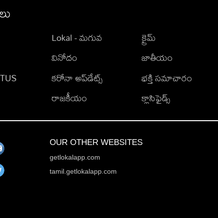
ీలు
Lokal - మగువ
క్రైమ్
వినోదం
జాతీయం
TATUS
కరోనా అప్‌డేట్స్
భక్తి సమాచారం
రాజకీయం
క్లాసిఫైడ్స్
OUR OTHER WEBSITES
getlokalapp.com
tamil.getlokalapp.com