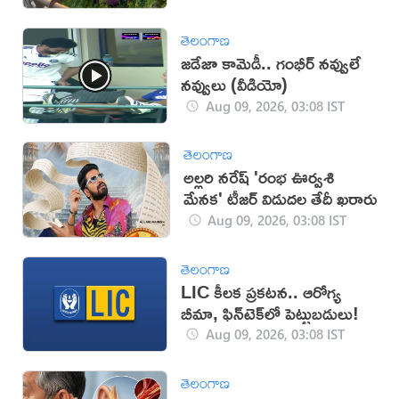
తెలంగాణ
జడేజా కామెడీ.. గంభీర్ నవ్వులే
నవ్వులు (వీడియో)
Aug 09, 2026, 03:08 IST
తెలంగాణ
అల్లరి నరేష్ 'రంభ ఊర్వశి
మేనక' టీజర్ విడుదల తేదీ ఖరారు
Aug 09, 2026, 03:08 IST
తెలంగాణ
LIC కీలక ప్రకటన.. ఆరోగ్య
బీమా, ఫిన్‌టెక్‌లో పెట్టుబడులు!
Aug 09, 2026, 03:08 IST
తెలంగాణ