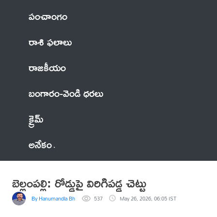
పంచాంగం
రాశి ఫలాలు
రాజకీయం
బంగారం-వెండి ధరలు
క్రైమ్
అనేకం
బెల్లంపల్లి: రోడ్డుపై విరిగిపడ్డ చెట్టు
By Hanumandla Bhadraiah
537
May 26, 2026, 06:05 IST