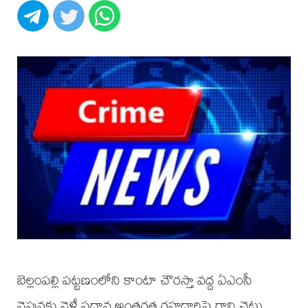
బెల్లంపల్లి పట్టణంలోని కాంటా చౌరస్తా వద్ద ఏఎంసీ
వైపునకు వెళ్లే ప్రధాన అంతర్గత రహదారిపై రావి చెట్టు