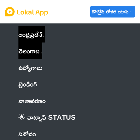
డౌన్లోడ్ లోకల్ యాప్
ఆంధ్రప్రదేశ్
తెలంగాణ
ఉద్యోగాలు
ట్రెండింగ్
వాతావరణం
🌟 వాట్సాప్ STATUS
వినోదం