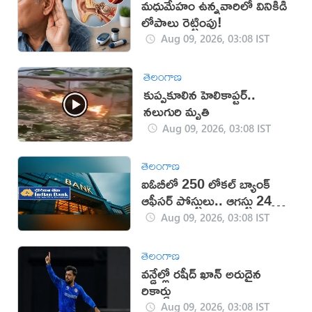
మధుమేహం ఉన్నవారిలో వినికిడి
లోపాలు రెట్టింపు!
Aug 09, 2026, 03:08 IST
తెలంగాణ
కుప్పకూలిన హెలికాప్టర్..
నలుగురి మృతి
Aug 09, 2026, 03:08 IST
తెలంగాణ
ఐఓబీలో 250 లోకల్ బ్యాంక్
ఆఫీసర్ పోస్టులు.. ఆగస్టు 24
వరకు దరఖాస్తు గడువు
Aug 09, 2026, 03:08 IST
తెలంగాణ
వన్డేల్లో రషీద్ ఖాన్ అరుదైన
రికార్డు
Aug 09, 2026, 03:08 IST