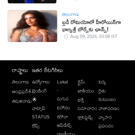
తెలంగాణ
బ్లడీ రోమియోలో హీరోయిన్‌గా
భాగ్యశ్రీ బోర్సేకు ఛాన్స్!
Aug 09, 2026, 03:08 IST
రాష్ట్రాలు
ఇతర కేటగిరీలు
తెలంగాణ
ఉద్యోగాలు
Lokal
క్రైమ్
విద్య
-
ట్రెండింగ్
జాతీయం
రైతు
ఆంధ్రప్రదేశ్
మగువ
కుటుంబం
🌟
భక్తి
తమిళనాడు
వినోదం
వాట్సాప్
సమాచారం
వాతావరణం
STATUS
కరోనా
క్లాసిఫైడ్స్
వ్యాపార
అప్‌డేట్స్
టిప్స్
ప్రపంచం
రాజకీయం