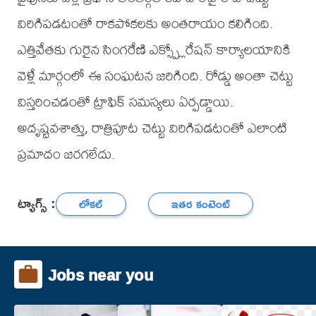
విరిగిపడటంతో రాకపోకలకు అంతరాయం కలిగింది.
ఎత్తివేతకు గురైన సింగరేణి ఎక్స్ప్లోరేషన్ కార్యాలయానికి
వెళ్లే మార్గంలో ఈ సంఘటన జరిగింది. రోడ్డు అంతా చెట్టు
విస్తరించడంతో ట్రాఫిక్ సమస్యలు ఏర్పడ్డాయి.
అదృష్టవశాత్తు, రాత్రిపూట చెట్టు విరిగిపడటంతో ఎలాంటి
ప్రమాదం జరగలేదు.
ట్యాగ్స్ :
లోకల్
ఇతర కంటెంట్
Jobs near you