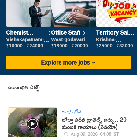
Chemist
Office Staff
Territory Sales
Production
Manager
Vishakapatnam-
West-godavari
Krishna-
new
vijayawada
Executive
₹18000 - ₹24000
₹18000 - ₹20000
₹25000 - ₹33000
Explore more jobs
సంబంధిత పోస్ట్
ఆంధ్రప్రదేశ్
బోల్తా పడిన ట్రావెల్స్‌ బస్సు.. 20
మందికి గాయాలు (వీడియో)
Aug 09, 2026, 04:08 IST