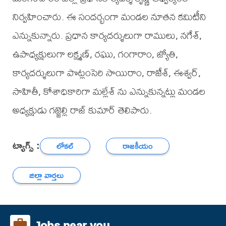
నిర్వహించారు. ఈ సందర్భంగా మండల నూతన కమిటీని
ఎన్నుకున్నారు. ప్రధాన కార్యదర్శులుగా రాములు, నగేశ్,
ఉపాధ్యక్షులుగా లక్ష్మణ్, రఘు, గంగారాం, జ్యోతి,
కార్యదర్శులుగా పొట్లంసెరి సాయిరాం, రాజేశ్, ఈశ్వర్,
సాహితీ, కోశాధికారిగా మల్లేశ్ ను ఎన్నుకున్నట్లు మండల
అధ్యక్షుడు గజ్జెల్లి రాజ్ కుమార్ తెలిపారు.
ట్యాగ్స్ :
లోకల్
రాజకీయం
జిల్లా వార్తలు
Jobs near you