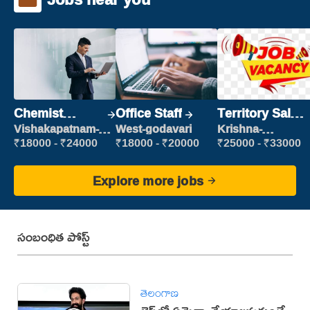
Chemist
Office Staff
Territory Sales
Production
Manager
Vishakapatnam-
West-godavari
Krishna-
new
vijayawada
Executive
₹18000 - ₹24000
₹18000 - ₹20000
₹25000 - ₹33000
Explore more jobs
సంబంధిత పోస్ట్
తెలంగాణ