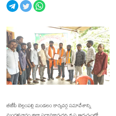
బీజేపీ బెల్లంపల్లి మండలం కార్యవర్గ సమావేశాన్ని
మంగళవారం జిల్లా ప్రధానకార్యదర్శి కృష్ణ ఆధ్వర్యంలో