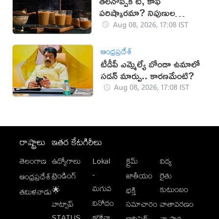
తలనొప్పికి టీ, కాఫీ
పరిష్కారమా? నిపుణుల
సూచనలు ఇవే!
Aug 08, 2026, 17:08 IST
ఆంధ్రప్రదేశ్
టీడీపీ ఎమ్మెల్యే బోండా ఉమాలో
సడన్‌ మార్పు.. కారణమేంటి?
Aug 08, 2026, 17:08 IST
రాష్ట్రాలు
ఇతర కేటగిరీలు
తెలంగాణ
ఉద్యోగాలు
Lokal
క్రైమ్
విద్య
-
ట్రెండింగ్
జాతీయం
రైతు
ఆంధ్రప్రదేశ్
మగువ
కుటుంబం
🌟
భక్తి
తమిళనాడు
వినోదం
వాట్సాప్
సమాచారం
వాతావరణం
STATUS
కరోనా
క్లాసిఫైడ్స్
వ్యాపార