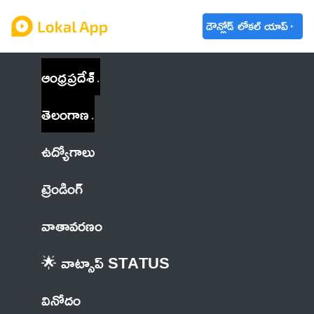
డౌన్లోడ్ లోకల్ యాప్
ఆంధ్రప్రదేశ్
తెలంగాణ
ఉద్యోగాలు
ట్రెండింగ్
వాతావరణం
🌟 వాట్సాప్ STATUS
వినోదం