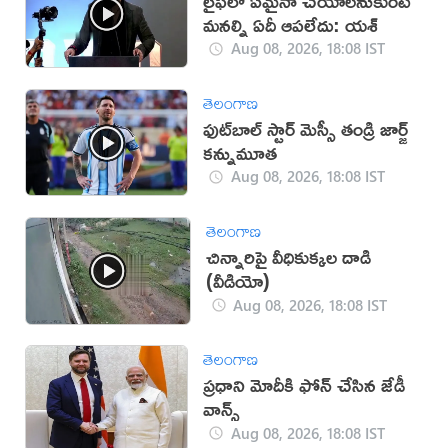
లైఫ్‌లో ఏమైనా చేయాలనుకుంటే
మనల్ని ఏదీ ఆపలేదు: యశ్
Aug 08, 2026, 18:08 IST
తెలంగాణ
ఫుట్‌బాల్ స్టార్ మెస్సీ తండ్రి జార్జ్
కన్నుమూత
Aug 08, 2026, 18:08 IST
తెలంగాణ
చిన్నారిపై వీధికుక్కల దాడి
(వీడియో)
Aug 08, 2026, 18:08 IST
తెలంగాణ
ప్రధాని మోదీకి ఫోన్ చేసిన జేడీ
వాన్స్
Aug 08, 2026, 18:08 IST