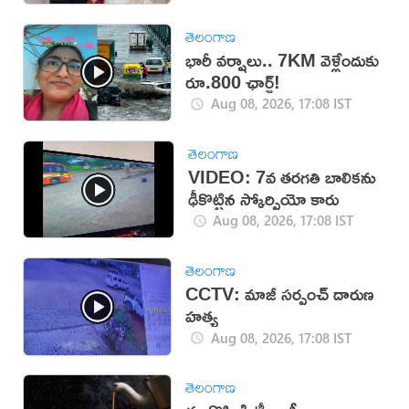
తెలంగాణ
భారీ వర్షాలు.. 7KM వెళ్లేందుకు
రూ.800 ఛార్జ్!
Aug 08, 2026, 17:08 IST
తెలంగాణ
VIDEO: 7వ తరగతి బాలికను
ఢీకొట్టిన స్కోర్పియో కారు
Aug 08, 2026, 17:08 IST
తెలంగాణ
CCTV: మాజీ సర్పంచ్ దారుణ
హత్య
Aug 08, 2026, 17:08 IST
తెలంగాణ