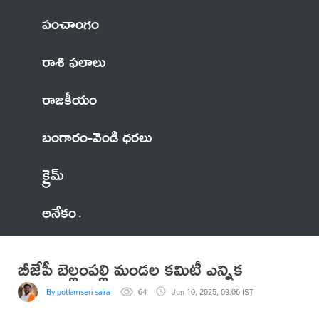
పంచాంగం
రాశి ఫలాలు
రాజకీయం
బంగారం-వెండి ధరలు
క్రైమ్
అనేకం
బీజేపీ బెల్లంపల్లి మండల కమిటీ ఎన్నిక
By potlamseri sairam
64
Jun 10, 2025, 09:06 IST