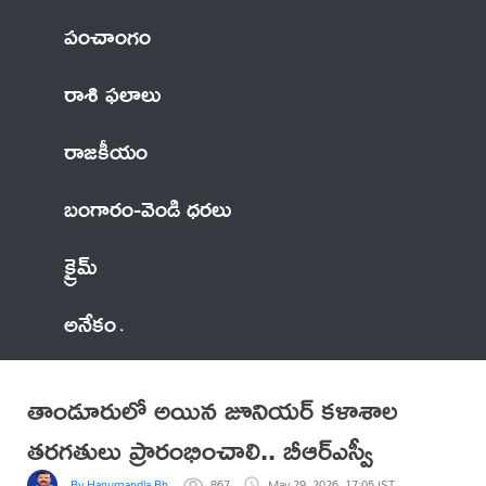
పంచాంగం
రాశి ఫలాలు
రాజకీయం
బంగారం-వెండి ధరలు
క్రైమ్
అనేకం
తాండూరులో అయిన జూనియర్ కళాశాల
తరగతులు ప్రారంభించాలి.. బీఆర్ఎస్వీ
By Hanumandla Bhadraiah
867
May 29, 2026, 17:05 IST