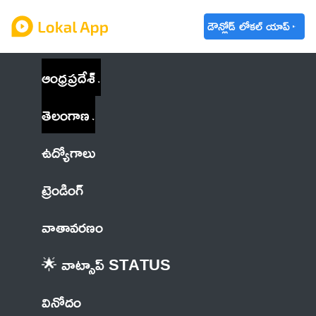
డౌన్లోడ్ లోకల్ యాప్
ఆంధ్రప్రదేశ్
తెలంగాణ
ఉద్యోగాలు
ట్రెండింగ్
వాతావరణం
🌟 వాట్సాప్ STATUS
వినోదం