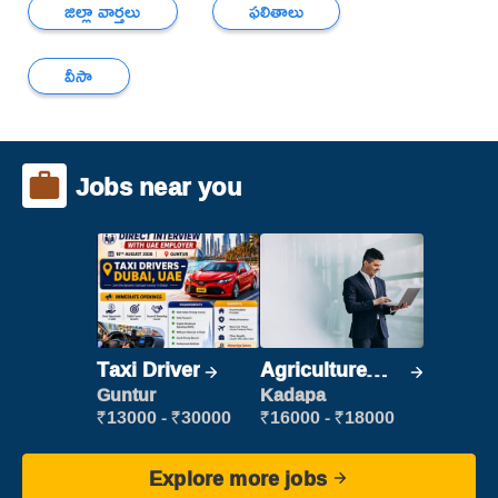
జిల్లా వార్తలు
ఫలితాలు
వీసా
Jobs near you
Taxi Driver
Agriculture
Labour
Guntur
Kadapa
₹13000 - ₹30000
₹16000 - ₹18000
Explore more jobs