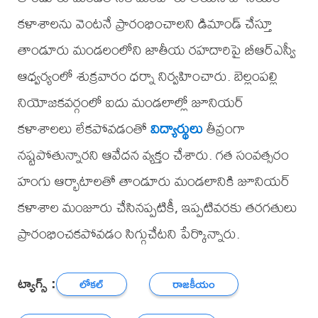
కళాశాలను వెంటనే ప్రారంభించాలని డిమాండ్ చేస్తూ
తాండూరు మండలంలోని జాతీయ రహదారిపై బీఆర్ఎస్వీ
ఆధ్వర్యంలో శుక్రవారం ధర్నా నిర్వహించారు. బెల్లంపల్లి
నియోజకవర్గంలో ఐదు మండలాల్లో జూనియర్
కళాశాలలు లేకపోవడంతో
విద్యార్థులు
తీవ్రంగా
నష్టపోతున్నారని ఆవేదన వ్యక్తం చేశారు. గత సంవత్సరం
హంగు ఆర్భాటాలతో తాండూరు మండలానికి జూనియర్
కళాశాల మంజూరు చేసినప్పటికీ, ఇప్పటివరకు తరగతులు
ప్రారంభించకపోవడం సిగ్గుచేటని పేర్కొన్నారు.
ట్యాగ్స్ :
లోకల్
రాజకీయం