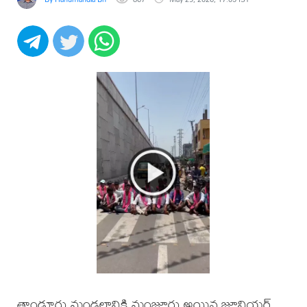
తాండూరు మండలానికి మంజూరు అయిన జూనియర్