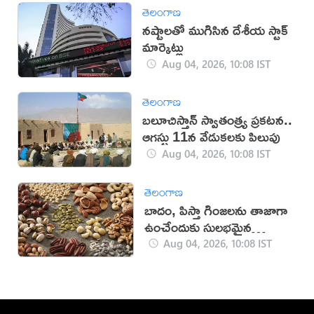
తెలంగాణ
నష్టాలతో ముగిసిన దేశీయ స్టాక్
మార్కెట్లు
Aug 04, 2026, 10:08 IST
తెలంగాణ
బలూచిస్తాన్ స్వాతంత్ర్య ప్రకటన..
ఆగస్టు 11న వేడుకలకు పిలుపు
Aug 04, 2026, 10:08 IST
తెలంగాణ
బాదం, పిస్తా గింజలను తాజాగా
ఉంచేందుకు సులభమైన
చిట్కాలు!
Aug 04, 2026, 10:08 IST