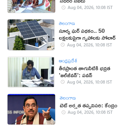
స‌ద‌రం సేవ‌లు
Aug 04, 2026, 10:08 IST
తెలంగాణ
సూర్య ఘర్ పథకం.. 50
లక్షలకుపైగా గృహాలకు సోలార్
Aug 04, 2026, 10:08 IST
ఆంధ్రప్రదేశ్
తీరప్రాంత తాగునీటికి భద్రత
'జల్‌జీవన్': పవన్‌
Aug 04, 2026, 10:08 IST
తెలంగాణ
టెట్ అర్హత తప్పనిసరి: కేంద్రం
Aug 04, 2026, 10:08 IST