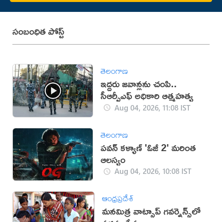
సంబంధిత పోస్ట్
తెలంగాణ
ఇద్దరు జవాన్లను చంపి..
సీఆర్పీఎఫ్ అధికారి ఆత్మహత్య
Aug 04, 2026, 11:08 IST
తెలంగాణ
పవన్ కళ్యాణ్ 'ఓజీ 2' మరింత
ఆలస్యం
Aug 04, 2026, 10:08 IST
ఆంధ్రప్రదేశ్
మ‌న‌మిత్ర వాట్సాప్ గ‌వ‌ర్నెన్స్‌లో