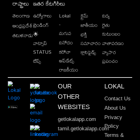
రాష్ట్రాలు
ఇతర కేటగిరీలు
తెలంగాణ
ఉద్యోగాలు
Lokal
క్రైమ్
విద్య
-
ట్రెండింగ్
జాతీయం
రైతు
ఆంధ్రప్రదేశ్
మగువ
కుటుంబం
🌟
భక్తి
తమిళనాడు
వినోదం
వాట్సాప్
సమాచారం
వాతావరణం
STATUS
కరోనా
క్లాసిఫైడ్స్
వ్యాపార
అప్‌డేట్స్
టిప్స్
ప్రపంచం
రాజకీయం
OUR
LOKAL
OTHER
Contact Us
WEBSITES
About Us
Privacy
getlokalapp.com
Policy
tamil.getlokalapp.com
Terms &