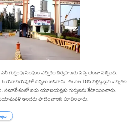
 గుర్తింపు సంఘం ఎన్నికల నిర్వహణకు పచ్చ జెండా వచ్చింది.
ిన 5 యూనియన్లతో చర్చలు జరిపారు. ఈ నెల 18న నిర్దిష్టమైన ఎన్నికల
ెప్పారు. సమావేశంలో ఐదు యూనియన్లకు గుర్తులను కేటాయించారు.
నికల నియామవళి అందరు పాటించాలని సూచించారు.
ార్తలు