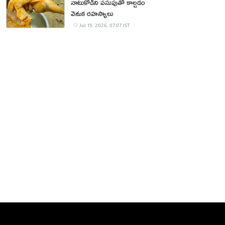
నాటుకోడిని పసుపుతో కాల్చడం
వెనుక రహస్యాలు
Jul 19, 2026, 07:07 IST