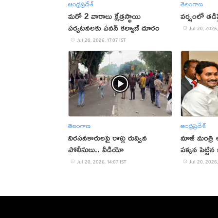
ఆంధ్రప్రదేశ్
తెలంగాణ
మరో 2 వారాలు క్షేత్రస్థాయి
వర్షంలో తడిస
పర్యటనలకు పవన్ కల్యాణ్ దూరం
Jul 20, 2026,
Jul 20, 2026, 17:07 IST
తెలంగాణ
ఆంధ్రప్రదేశ్
నిరసనకారులపై రాళ్లు రువ్విన
మాజీ మంత్రి
పోలీసులు.. వీడియో
పక్కన పెట్టిన
Jul 20, 2026, 14:07 IST
Jul 20, 2026,