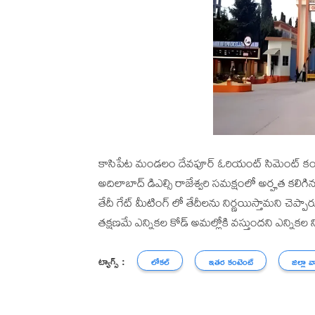
కాసిపేట మండలం దేవపూర్ ఓరియంట్ సిమెంట్ కంపెనీ
అదిలాబాద్ డిఎల్సి రాజేశ్వరి సమక్షంలో అర్హత కలిగ
తేదీ గేట్ మీటింగ్ లో తేదీలను నిర్ణయిస్తామని చ
తక్షణమే ఎన్నికల కోడ్ అమల్లోకి వస్తుందని ఎన్
ట్యాగ్స్ :
లోకల్
ఇతర కంటెంట్
జిల్లా వ