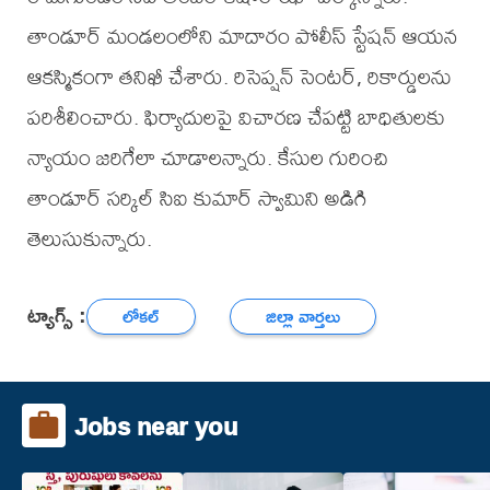
తాండూర్ మండలంలోని మాదారం పోలీస్ స్టేషన్ ఆయన
ఆకస్మికంగా తనిఖీ చేశారు. రిసెప్షన్ సెంటర్, రికార్డులను
పరిశీలించారు. ఫిర్యాదులపై విచారణ చేపట్టి బాధితులకు
న్యాయం జరిగేలా చూడాలన్నారు. కేసుల గురించి
తాండూర్ సర్కిల్ సిఐ కుమార్ స్వామిని అడిగి
తెలుసుకున్నారు.
ట్యాగ్స్ :
లోకల్
జిల్లా వార్తలు
Jobs near you