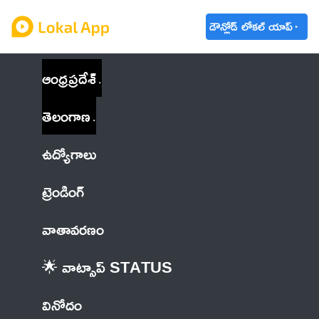
డౌన్లోడ్ లోకల్ యాప్
ఆంధ్రప్రదేశ్
తెలంగాణ
ఉద్యోగాలు
ట్రెండింగ్
వాతావరణం
🌟 వాట్సాప్ STATUS
వినోదం