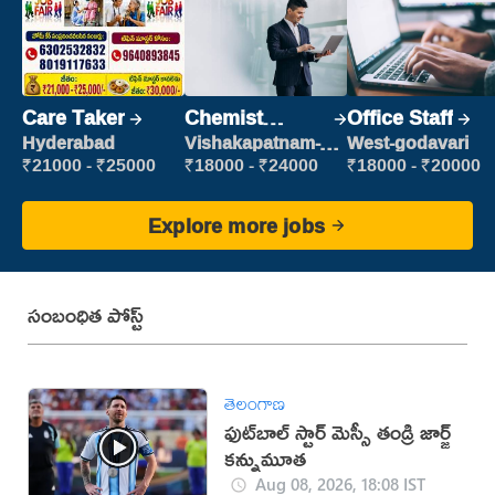
Care Taker
Chemist
Office Staff
Production
Hyderabad
Vishakapatnam-
West-godavari
new
Executive
₹21000 - ₹25000
₹18000 - ₹24000
₹18000 - ₹20000
Explore more jobs
సంబంధిత పోస్ట్
తెలంగాణ
ఫుట్‌బాల్ స్టార్ మెస్సీ తండ్రి జార్జ్
కన్నుమూత
Aug 08, 2026, 18:08 IST