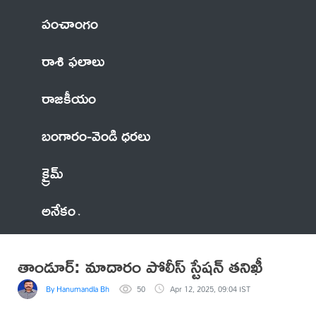
పంచాంగం
రాశి ఫలాలు
రాజకీయం
బంగారం-వెండి ధరలు
క్రైమ్
అనేకం
తాండూర్: మాదారం పోలీస్ స్టేషన్ తనిఖీ
By Hanumandla Bhadraiah
50
Apr 12, 2025, 09:04 IST