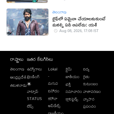
తెలంగాణ
లైఫ్‌లో ఏమైనా చేయాలనుకుంటే
మనల్ని ఏదీ ఆపలేదు: యశ్
Aug 08, 2026, 17:08 IST
రాష్ట్రాలు
ఇతర కేటగిరీలు
తెలంగాణ
ఉద్యోగాలు
Lokal
క్రైమ్
విద్య
-
ట్రెండింగ్
జాతీయం
రైతు
ఆంధ్రప్రదేశ్
మగువ
కుటుంబం
🌟
భక్తి
తమిళనాడు
వినోదం
వాట్సాప్
సమాచారం
వాతావరణం
STATUS
కరోనా
క్లాసిఫైడ్స్
వ్యాపార
అప్‌డేట్స్
టిప్స్
ప్రపంచం
రాజకీయం