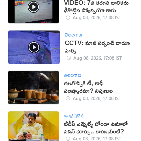
VIDEO: 7వ తరగతి బాలికను
ఢీకొట్టిన స్కోర్పియో కారు
Aug 08, 2026, 17:08 IST
తెలంగాణ
CCTV: మాజీ సర్పంచ్ దారుణ
హత్య
Aug 08, 2026, 17:08 IST
తెలంగాణ
తలనొప్పికి టీ, కాఫీ
పరిష్కారమా? నిపుణుల
సూచనలు ఇవే!
Aug 08, 2026, 17:08 IST
ఆంధ్రప్రదేశ్
టీడీపీ ఎమ్మెల్యే బోండా ఉమాలో
సడన్‌ మార్పు.. కారణమేంటి?
Aug 08, 2026, 17:08 IST