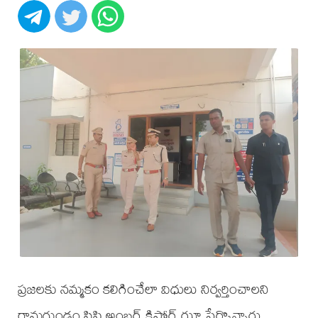
ప్రజలకు నమ్మకం కలిగించేలా విధులు నిర్వర్తించాలని
రామగుండం సిపి అంబర్ కిషోర్ ఝా పేర్కొన్నారు.