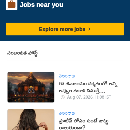
Jobs near you
Explore more jobs
సంబంధిత పోస్ట్
తెలంగాణ
ఈ శివాలయం దర్శనంతో అన్ని
అప్పుల నుంచి విముక్తి
లభిస్తుందట!
Aug 07, 2026, 11:08 IST
తెలంగాణ
ప్రొటీన్ లోపం ఉంటే జుట్టు
రాలుతుందా?