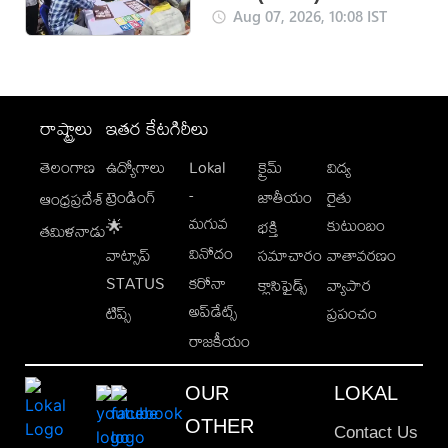
Aug 07, 2026, 10:08 IST
రాష్ట్రాలు
ఇతర కేటగిరీలు
తెలంగాణ
ఉద్యోగాలు
Lokal
క్రైమ్
విద్య
-
ట్రెండింగ్
జాతీయం
రైతు
ఆంధ్రప్రదేశ్
మగువ
కుటుంబం
🌟
భక్తి
తమిళనాడు
వినోదం
వాట్సాప్
సమాచారం
వాతావరణం
STATUS
కరోనా
క్లాసిఫైడ్స్
వ్యాపార
అప్‌డేట్స్
టిప్స్
ప్రపంచం
రాజకీయం
OUR
LOKAL
OTHER
Contact Us