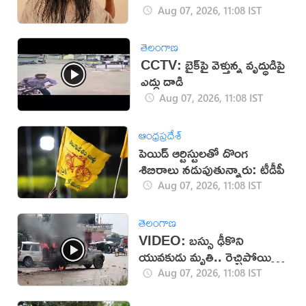
Aug 07, 2026, 11:08 IST
తెలంగాణ
CCTV: బైక్‌పై వెళ్తున్న వృద్ధుడిపై
ఎద్దు దాడి
Aug 07, 2026, 11:08 IST
ఆంధ్రప్రదేశ్
పెయిడ్ ఆర్టిస్టులతో దొంగ
శిబిరాలు నడుపుతున్నారు: టీడీపీ
Aug 07, 2026, 11:08 IST
తెలంగాణ
VIDEO: బస్సు ఢీకొని
యువకుడు మృతి.. రెచ్చిపోయిన
స్థానికులు!
Aug 07, 2026, 11:08 IST