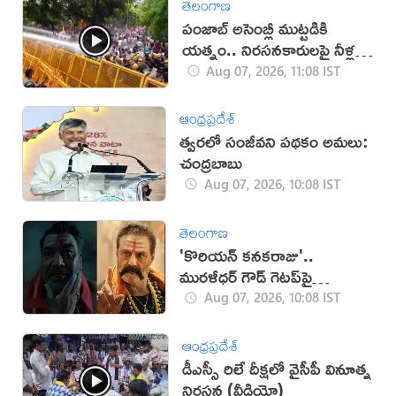
తెలంగాణ
పంజాబ్ అసెంబ్లీ ముట్టడికి
యత్నం.. నిరసనకారులపై నీళ్ల
ఫిరంగులు!
Aug 07, 2026, 11:08 IST
ఆంధ్రప్రదేశ్
త్వరలో సంజీవని పథకం అమలు:
చంద్రబాబు
Aug 07, 2026, 10:08 IST
తెలంగాణ
'కొరియన్ కనకరాజు'..
మురళీధర్ గౌడ్ గెటప్‌పై
విమర్శలు!
Aug 07, 2026, 10:08 IST
ఆంధ్రప్రదేశ్
డీఎస్సీ రిలే దీక్ష‌లో వైసీపీ వినూత్న
నిర‌స‌న‌ (వీడియో)