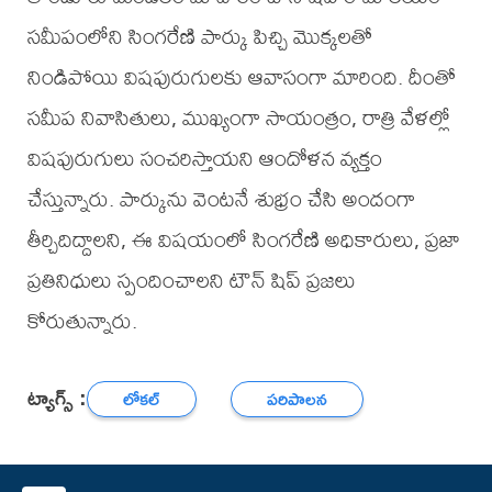
సమీపంలోని సింగరేణి పార్కు పిచ్చి మొక్కలతో
నిండిపోయి విషపురుగులకు ఆవాసంగా మారింది. దీంతో
సమీప నివాసితులు, ముఖ్యంగా సాయంత్రం, రాత్రి వేళల్లో
విషపురుగులు సంచరిస్తాయని ఆందోళన వ్యక్తం
చేస్తున్నారు. పార్కును వెంటనే శుభ్రం చేసి అందంగా
తీర్చిదిద్దాలని, ఈ విషయంలో సింగరేణి అధికారులు, ప్రజా
ప్రతినిధులు స్పందించాలని టౌన్ షిప్ ప్రజలు
కోరుతున్నారు.
ట్యాగ్స్ :
లోకల్
పరిపాలన