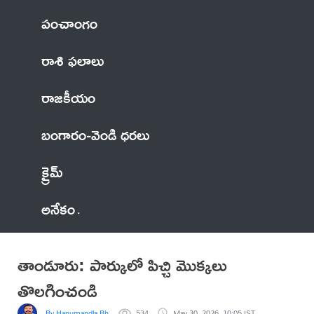
పంచాంగం
రాశి ఫలాలు
రాజకీయం
బంగారం-వెండి ధరలు
క్రైమ్
అనేకం
తాండూరు: పార్కులో పిచ్చి మొక్కలు
తొలగించండి
By Hanumandla Bhadraiah
534
May 30, 2026, 10:05 IST