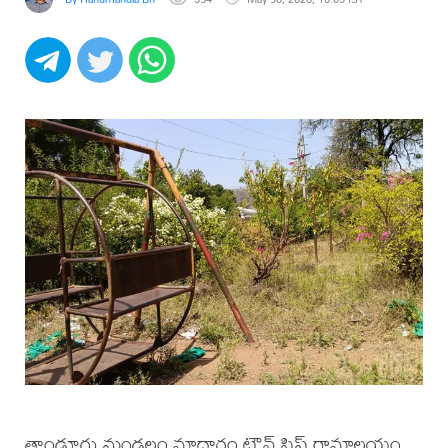
తాండూరు మండలం మాదారం టౌన్ షిప్ రామాలయం