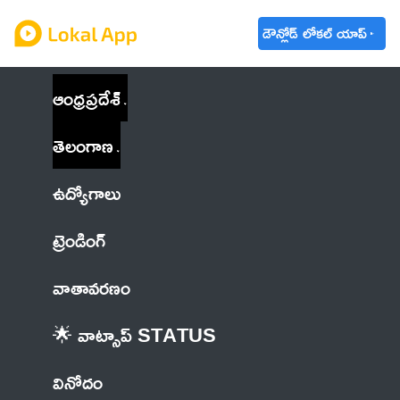
డౌన్లోడ్ లోకల్ యాప్
ఆంధ్రప్రదేశ్
తెలంగాణ
ఉద్యోగాలు
ట్రెండింగ్
వాతావరణం
🌟 వాట్సాప్ STATUS
వినోదం