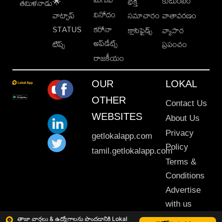
కుటుంబం
🌟
భక్తి
తమిళనాడు
వినోదం
వాట్సాప్
సమాచారం
వాతావరణం
STATUS
కరోనా
క్లాసిఫైడ్స్
వ్యాపార
అప్‌డేట్స్
టిప్స్
ప్రపంచం
రాజకీయం
OUR
LOKAL
OTHER
Contact Us
WEBSITES
About Us
Privacy
getlokalapp.com
Policy
tamil.getlokalapp.com
Terms &
Conditions
Advertise
with us
Sitemap
తాజా వార్తలు & ఉద్యోగాలను పొందడానికి Lokal