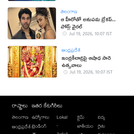
తెలంగాణ
ఆ హీరోతో అనుపమ బ్రేకప్..
పోస్ట్ వైరల్
Jul 19, 2026, 10:07 IST
ఆంధ్రప్రదేశ్
ఇంద్రకీలాద్రిపై ఆషాఢ సారె
ఉత్సవాలు
Jul 19, 2026, 10:07 IST
రాష్ట్రాలు
ఇతర కేటగిరీలు
తెలంగాణ
ఉద్యోగాలు
Lokal
క్రైమ్
విద్య
-
ట్రెండింగ్
జాతీయం
రైతు
ఆంధ్రప్రదేశ్
మగువ