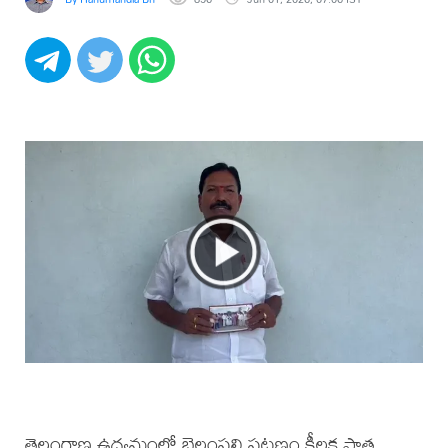
తెలంగాణ ఉద్యమంలో బెల్లంపల్లి పట్టణం కీలక పాత్ర