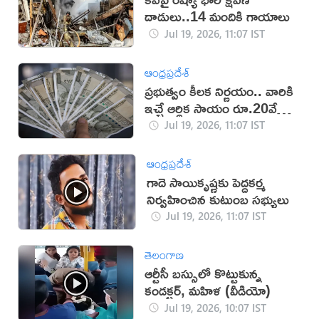
దాడులు..14 మందికి గాయాలు
Jul 19, 2026, 11:07 IST
ఆంధ్రప్రదేశ్
ప్రభుత్వం కీలక నిర్ణయం.. వారికి
ఇచ్చే ఆర్థిక సాయం రూ.20వేలకు
పెంపు!
Jul 19, 2026, 11:07 IST
ఆంధ్రప్రదేశ్
గాదె సాయికృష్ణకు పెద్దకర్మ
నిర్వహించిన కుటుంబ సభ్యులు
Jul 19, 2026, 11:07 IST
తెలంగాణ
ఆర్టీసీ బస్సులో కొట్టుకున్న
కండక్టర్, మహిళ (వీడియో)
Jul 19, 2026, 10:07 IST