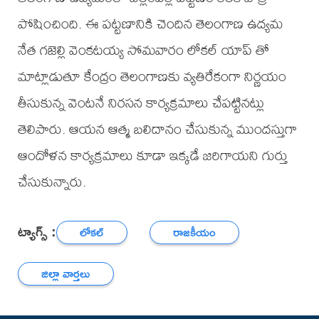
పోషించింది. ఈ పట్టణానికి చెందిన తెలంగాణ ఉద్యమ
నేత గజెల్లి వెంకటయ్య సోమవారం లోకల్ యాప్ తో
మాట్లాడుతూ కేంద్రం తెలంగాణకు వ్యతిరేకంగా నిర్ణయం
తీసుకున్న వెంటనే నిరసన కార్యక్రమాలు చేపట్టినట్లు
తెలిపారు. ఆయన ఆత్మ బలిదానం చేసుకున్న ముందస్తుగా
ఆందోళన కార్యక్రమాలు కూడా ఇక్కడే జరిగాయని గుర్తు
చేసుకున్నారు.
ట్యాగ్స్ :
లోకల్
రాజకీయం
జిల్లా వార్తలు