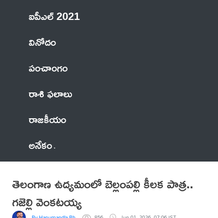
ఐపీఎల్ 2021
వినోదం
పంచాంగం
రాశి ఫలాలు
రాజకీయం
అనేకం
తెలంగాణ ఉద్యమంలో బెల్లంపల్లి కీలక పాత్ర..
గజెల్లి వెంకటయ్య
By Hanumandla Bhadraiah
856
Jun 01, 2026, 07:06 IST