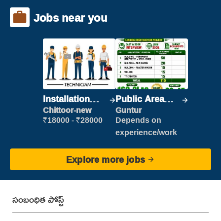
Jobs near you
Installation
Public Area
Engineer/
Cleaner
Chittoor-new
Guntur
Helper
₹18000 - ₹28000
Depends on
experience/work
Explore more jobs
సంబంధిత పోస్ట్