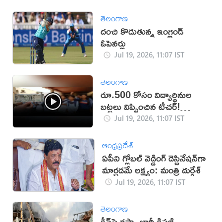
తెలంగాణ
దంచి కొడుతున్న ఇంగ్లండ్
ఓపెనర్లు
Jul 19, 2026, 11:07 IST
తెలంగాణ
రూ.500 కోసం విద్యార్థినుల
బట్టలు విప్పించిన టీచర్!
(వీడియో)
Jul 19, 2026, 11:07 IST
ఆంధ్రప్రదేశ్
ఏపీని గ్లోబల్ వెడ్డింగ్ డెస్టినేషన్‌గా
మార్చడమే లక్ష్యం: మంత్రి దుర్గేశ్‌
Jul 19, 2026, 11:07 IST
తెలంగాణ
కీవ్‌పై రష్యా భారీ క్షిపణి