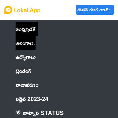
డౌన్లోడ్ లోకల్ యాప్
ఆంధ్రప్రదేశ్
తెలంగాణ
ఉద్యోగాలు
ట్రెండింగ్
వాతావరణం
బడ్జెట్ 2023-24
🌟 వాట్సాప్ STATUS