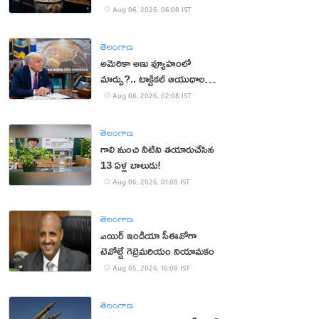
Aug 06, 2026, 06:08 IST
తెలంగాణ
అమెరికా అణు వ్యూహంలో
మార్పు?.. టాక్టికల్ ఆయుధాలకు
ప్రాధాన్యం!
Aug 06, 2026, 02:08 IST
తెలంగాణ
గాలి నుంచి నీటిని తయారుచేసిన
13 ఏళ్ల బాలుడు!
Aug 06, 2026, 01:08 IST
తెలంగాణ
ఎయిర్ ఇండియా సీఈవోగా
టెవోల్డే గెబ్రెమరియం నియామకం
Aug 05, 2026, 16:08 IST
తెలంగాణ