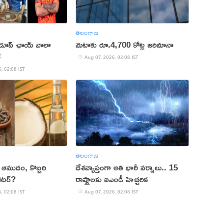
తెలంగాణ
 డూప్ ఛాయ్ వాలా
మెటాకు రూ.4,700 కోట్ల జరిమానా
్
Aug 07, 2026, 02:08 IST
, 02:08 IST
తెలంగాణ
కు ఆముదం, కొబ్బరి
దేశవ్యాప్తంగా అతి భారీ వర్షాలు.. 15
ెటర్?
రాష్ట్రాలకు ఐఎండీ హెచ్చరిక
, 02:08 IST
Aug 07, 2026, 02:08 IST