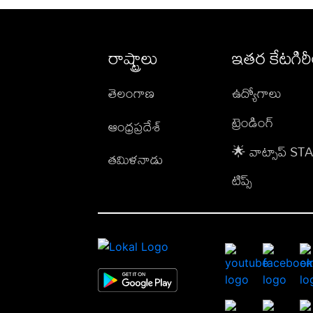
రాష్ట్రాలు
ఇతర కేటగిర
తెలంగాణ
ఉద్యోగాలు
ట్రెండింగ్
ఆంధ్రప్రదేశ్
🌟 వాట్సాప్ S
తమిళనాడు
టిప్స్