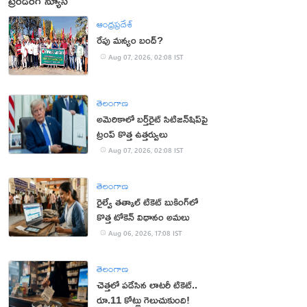
ట్రెండింగ్ న్యూస్
ఆంధ్రప్రదేశ్
రేపు మన్యం బంద్‌?
Aug 07, 2026, 02:08 IST
తెలంగాణ
అమెరికాలో బర్త్‌రైట్ సిటిజన్‌షిప్‌పై
ట్రంప్ కొత్త ఉత్తర్వులు
Aug 07, 2026, 02:08 IST
తెలంగాణ
రైల్వే తత్కాల్ టికెట్ బుకింగ్‌లో
కొత్త టోకెన్ విధానం అమలు
Aug 06, 2026, 17:08 IST
తెలంగాణ
చెత్తలో పడేసిన లాటరీ టికెట్..
రూ.11 కోట్లు గెలుచుకుంది!