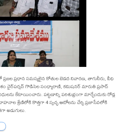
ిటీలో ప్రజల ప్రధాన సమస్యలైన కోతుల బెడద నివారణ, తాగునీరు, వీధి
 చైర్‌పర్సన్ గొడిసెల సంధ్యారాణి, కమిషనర్ మారుతి ప్రసాద్
ులను కేటాయించారు. పట్టణాన్ని పరిశుభ్రంగా మార్చేందుకు రోడ్ల
హనాల శ్రేణిలోకి కొత్తగా 4 స్వచ్ఛ ఆటోలను చేర్చి ప్రజాసేవలోకి
దిశగా అడుగులు.
ు