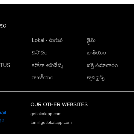
ీలు
Lokal - మగువ
క్రైమ్
వినోదం
జాతీయం
TATUS
కరోనా అప్‌డేట్స్
భక్తి సమాచారం
రాజకీయం
క్లాసిఫైడ్స్
OUR OTHER WEBSITES
getlokalapp.com
tamil.getlokalapp.com