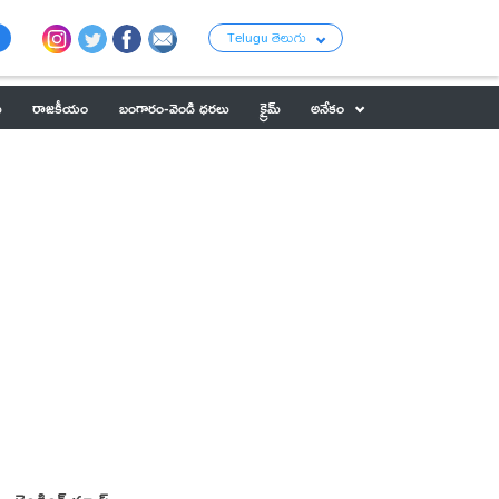
Telugu తెలుగు
ు
రాజకీయం
బంగారం-వెండి ధరలు
క్రైమ్
అనేకం