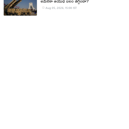
అమెరికా ఆయుధ బలం తగ్గిందా?
Aug 05, 2026, 15:08 IST