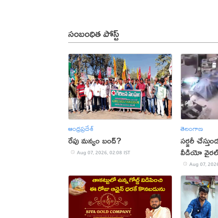
సంబంధిత పోస్ట్
ఆంధ్రప్రదేశ్
తెలంగాణ
రేపు మన్యం బంద్‌?
సర్జరీ చేస్త
వీడియో వైరల
Aug 07, 2026, 02:08 IST
Aug 07, 2026