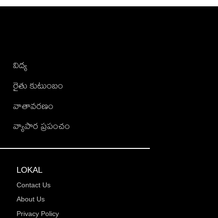
విద్య
రైతు కుటుంబం
వాతావరణం
వ్యాపార ప్రపంచం
LOKAL
Contact Us
About Us
Privacy Policy