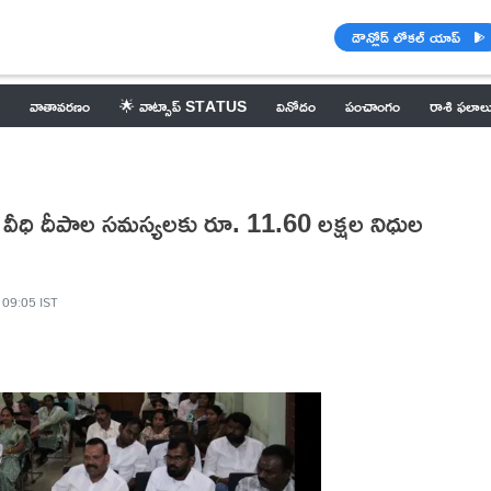
డౌన్లోడ్ లోకల్ యాప్
వాతావరణం
🌟 వాట్సాప్ STATUS
వినోదం
పంచాంగం
రాశి ఫలాల
, వీధి దీపాల సమస్యలకు రూ. 11.60 లక్షల నిధుల
 09:05 IST