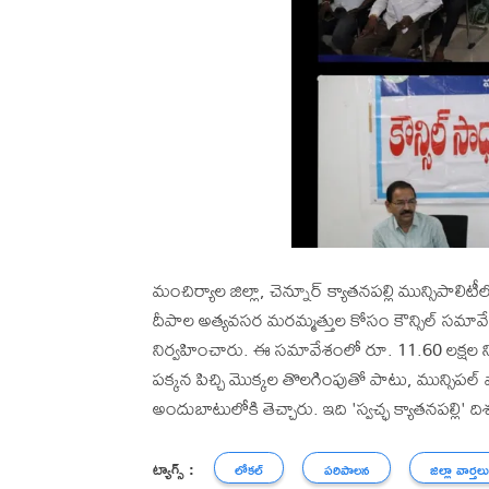
మంచిర్యాల జిల్లా, చెన్నూర్ క్యాతనపల్లి మున్సిపాల
దీపాల అత్యవసర మరమ్మత్తుల కోసం కౌన్సిల్ సమావేశం
నిర్వహించారు. ఈ సమావేశంలో రూ. 11.60 లక్షల నిధ
పక్కన పిచ్చి మొక్కల తొలగింపుతో పాటు, మున్సిపల్ వా
అందుబాటులోకి తెచ్చారు. ఇది 'స్వచ్ఛ క్యాతనపల్లి' 
ట్యాగ్స్ :
లోకల్
పరిపాలన
జిల్లా వార్తల