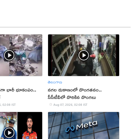
తెలంగాణ
ుండగా భారీ భూకంపం..
నగల దుకాణంలో దొంగతనం..
్
సీసీటీవీలో దొరికిన దొంగలు
, 02:08 IST
Aug 07, 2026, 02:08 IST