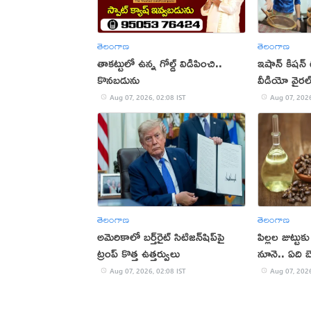
తెలంగాణ
తెలంగాణ
తాకట్టులో ఉన్న గోల్డ్ విడిపించి..
ఇషాన్ కిషన్
కొనబడును
వీడియో వైరల
Aug 07, 2026, 02:08 IST
Aug 07, 2026
తెలంగాణ
తెలంగాణ
అమెరికాలో బర్త్‌రైట్ సిటిజన్‌షిప్‌పై
పిల్లల జుట్టు
ట్రంప్ కొత్త ఉత్తర్వులు
నూనె.. ఏది బ
Aug 07, 2026, 02:08 IST
Aug 07, 2026