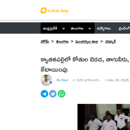
ఆంధ్రప్రదేశ్
తెలంగాణ
ఉద్యోగాలు
ట్రెండింగ్
హోమ్
తెలంగాణ
మంచిర్యాల జిల్లా
చెన్నూర్
క్యాతనపల్లిలో కోతుల బెడద, తాగునీరు
కేటాయింపు
By Ravi
528
చూసినవారు
May 30, 2026,