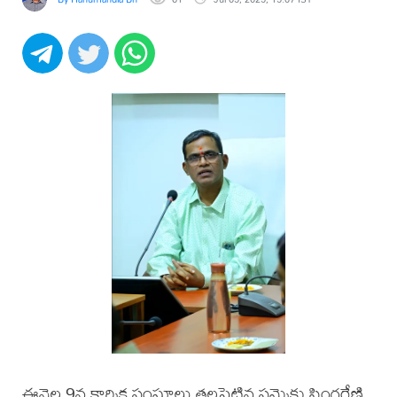
ఈనెల 9న కార్మిక సంఘాలు తలపెట్టిన సమ్మెకు సింగరేణి