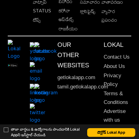
వినోదం
వాట్సాప్
సమాచారం
వాతావరణం
STATUS
కరోనా
క్లాసిఫైడ్స్
వ్యాపార
అప్‌డేట్స్
టిప్స్
ప్రపంచం
రాజకీయం
OUR
LOKAL
OTHER
Contact Us
WEBSITES
About Us
Privacy
getlokalapp.com
Policy
tamil.getlokalapp.com
Terms &
Conditions
Advertise
with us
Sitemap
తాజా వార్తలు & ఉద్యోగాలను పొందడానికి Lokal
డౌన్లోడ్ Lokal App
Appని ఇన్‌స్టాల్ చేయండి
This material may not be published, transmitted, rewritten or redistributed. © 2020 Lokal App. All rights reserved.