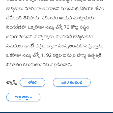
కార్మికులు దూరంగా ఉండాలని మందమర్రి ఏరియా జీఎం
దేవేందర్ తెలిపారు. శనివారం ఆయన మాట్లాడుతూ
సింగరేణిలో ఒక్కరోజు సమ్మె చేస్తే 76 కోట్ల నష్టం
జరుగుతుందని పేర్కొన్నారు. సింగరేణి కార్మికులకు
సమస్యలు ఉంటే చర్చల ద్వారా పరిష్కరించుకోవచ్చన్నారు.
ఒకరోజు సమ్మె చేస్తే 1. 92 లక్షల టన్నుల బొగ్గు ఉత్పత్తికి
విఘాతం కలుగుతుందని వెల్లడించారు.
ట్యాగ్స్ :
లోకల్
ఇతర కంటెంట్
జిల్లా వార్తలు