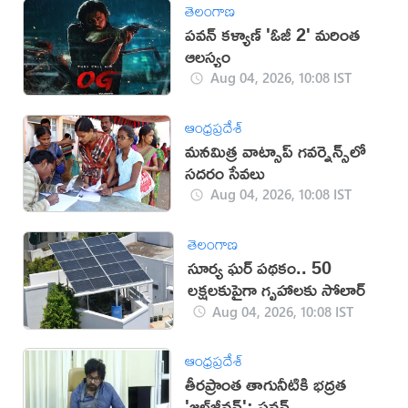
తెలంగాణ
పవన్ కళ్యాణ్ 'ఓజీ 2' మరింత
ఆలస్యం
Aug 04, 2026, 10:08 IST
ఆంధ్రప్రదేశ్
మ‌న‌మిత్ర వాట్సాప్ గ‌వ‌ర్నెన్స్‌లో
స‌ద‌రం సేవ‌లు
Aug 04, 2026, 10:08 IST
తెలంగాణ
సూర్య ఘర్ పథకం.. 50
లక్షలకుపైగా గృహాలకు సోలార్
Aug 04, 2026, 10:08 IST
ఆంధ్రప్రదేశ్
తీరప్రాంత తాగునీటికి భద్రత
'జల్‌జీవన్': పవన్‌