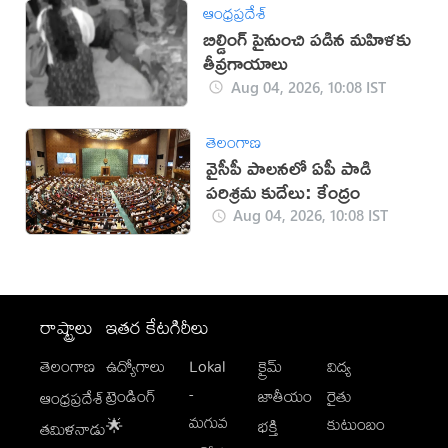
ఆంధ్రప్రదేశ్
బిల్డింగ్​ పైనుంచి పడిన మహిళకు
తీవ్రగాయాలు
Aug 04, 2026, 10:08 IST
తెలంగాణ
వైసీపీ పాలనలో ఏపీ పాడి
పరిశ్రమ కుదేలు: కేంద్రం
Aug 04, 2026, 10:08 IST
రాష్ట్రాలు
ఇతర కేటగిరీలు
తెలంగాణ
ఉద్యోగాలు
Lokal
క్రైమ్
విద్య
-
ట్రెండింగ్
జాతీయం
రైతు
ఆంధ్రప్రదేశ్
మగువ
కుటుంబం
🌟
భక్తి
తమిళనాడు