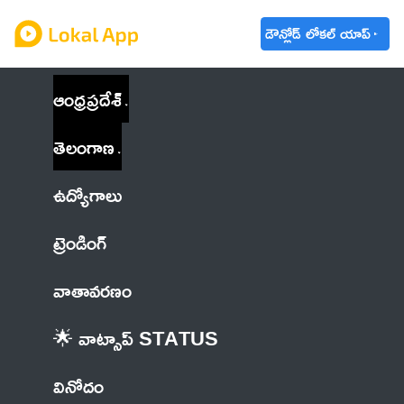
డౌన్లోడ్ లోకల్ యాప్
ఆంధ్రప్రదేశ్
తెలంగాణ
ఉద్యోగాలు
ట్రెండింగ్
వాతావరణం
🌟 వాట్సాప్ STATUS
వినోదం