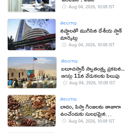
Aug 04, 2026, 10:08 IST
తెలంగాణ
నష్టాలతో ముగిసిన దేశీయ స్టాక్
మార్కెట్లు
Aug 04, 2026, 10:08 IST
తెలంగాణ
బలూచిస్తాన్ స్వాతంత్ర్య ప్రకటన..
ఆగస్టు 11న వేడుకలకు పిలుపు
Aug 04, 2026, 10:08 IST
తెలంగాణ
బాదం, పిస్తా గింజలను తాజాగా
ఉంచేందుకు సులభమైన
చిట్కాలు!
Aug 04, 2026, 10:08 IST