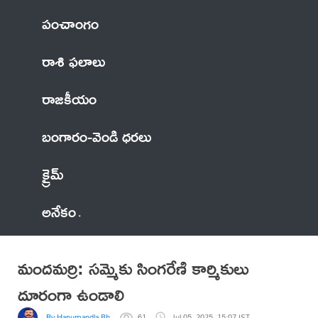
పంచాంగం
రాశి ఫలాలు
రాజకీయం
బంగారం-వెండి ధరలు
క్రైమ్
అనేకం
మందమర్రి: సమ్మెకు సింగరేణి కార్మికులు
దూరంగా ఉండాలి
By Hanumandla Bhadraiah
61
Jul 05, 2025, 15:07 IST