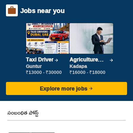
Jobs near you
Taxi Driver
Agriculture
Labour
Guntur
Kadapa
₹13000 - ₹30000
₹16000 - ₹18000
Explore more jobs
సంబంధిత పోస్ట్