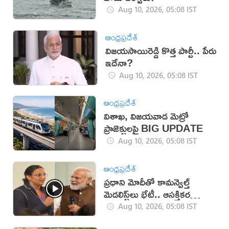
Aug 10, 2026, 05:08 IST
ఆంధ్రప్రదేశ్
విజయసాయిరెడ్డి కొత్త పార్టీ.. పేరు
ఇదేనా?
Aug 10, 2026, 05:08 IST
ఆంధ్రప్రదేశ్
విశాఖ, విజయవాడ మెట్రో
ప్రాజెక్టులపై BIG UPDATE
Aug 10, 2026, 05:08 IST
ఆంధ్రప్రదేశ్
ప్రధాని మోదీతో కామన్వెల్త్
మెడలిస్ట్‌లు భేటీ.. ఆసక్తికర
విషయం వెల్లడి (వీడియో)
Aug 10, 2026, 05:08 IST