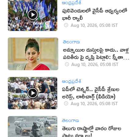
ఆంధ్రప్రదేశ్
పులివెందులలో వైసీపీ ఆధ్వర్యంలో
భారీ ర్యాలీ
Aug 10, 2026, 05:08 IST
తెలంగాణ
అమ్మాయిల దుస్తులపై కాదు.. వాళ్ల
పనితీరు పై దృష్టి పెట్టాలి: స్మీతా
సబర్వాల్
Aug 10, 2026, 05:08 IST
ఆంధ్రప్రదేశ్
ఏపీలో టెన్షన్.. వైసీపీ శ్రేణుల
అరెస్ట్, లాఠీచార్జ్‌ (వీడియో)
Aug 10, 2026, 05:08 IST
తెలంగాణ
తెలుగు రాష్ట్రాల్లో వారం రోజుల
పాటు వర్షాలు!