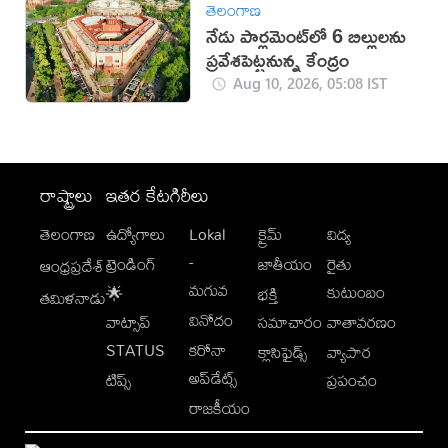
తెలంగాణ
నేడు పార్లమెంట్‌లో 6 బిల్లులను
ప్రవేశపెట్టనున్న కేంద్రం
Aug 10, 2026, 05:08 IST
రాష్ట్రాలు
ఇతర కేటగిరీలు
తెలంగాణ
ఉద్యోగాలు
Lokal
క్రైమ్
విద్య
-
ట్రెండింగ్
జాతీయం
రైతు
ఆంధ్రప్రదేశ్
మగువ
కుటుంబం
🌟
భక్తి
తమిళనాడు
వినోదం
వాట్సాప్
సమాచారం
వాతావరణం
STATUS
కరోనా
క్లాసిఫైడ్స్
వ్యాపార
అప్‌డేట్స్
టిప్స్
ప్రపంచం
రాజకీయం