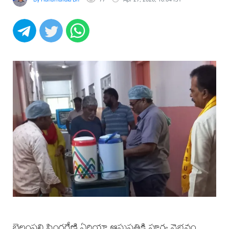
బెల్లంపల్లి సింగరేణి ఏరియా ఆసుపత్రికి పూర్వ వైభవం