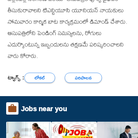
తీసుకురావాలని టిఎన్టియూసి యూనియన్ నాయకులు
సోమవారం కార్మిక బాట కార్యక్రమంలో డిమాండ్ చేశారు.
ఆసుపత్రిలోని పెండింగ్ సమస్యలను, రోగులు
ఎదుర్కొంటున్న ఇబ్బందులను తక్షణమే పరిష్కరించాలని
వారు కోరారు.
ట్యాగ్స్ :
లోకల్
పరిపాలన
Jobs near you