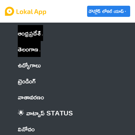
డౌన్లోడ్ లోకల్ యాప్
ఆంధ్రప్రదేశ్
తెలంగాణ
ఉద్యోగాలు
ట్రెండింగ్
వాతావరణం
🌟 వాట్సాప్ STATUS
వినోదం