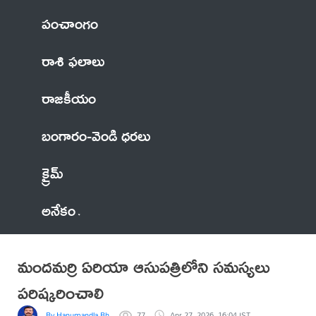
పంచాంగం
రాశి ఫలాలు
రాజకీయం
బంగారం-వెండి ధరలు
క్రైమ్
అనేకం
మందమర్రి ఏరియా ఆసుపత్రిలోని సమస్యలు
పరిష్కరించాలి
By Hanumandla Bhadraiah
77
Apr 27, 2026, 16:04 IST