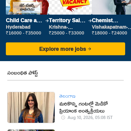
Child Care and
Territory Sales
Chemist
Patient care
Manager
Production
Hyderabad
Krishna-
Vishakapatnam-
vijayawada
new
Executive
₹16000 - ₹35000
₹25000 - ₹33000
₹18000 - ₹24000
Explore more jobs
సంబంధిత పోస్ట్
తెలంగాణ
మరికొన్ని గంటల్లో మెడికో
ప్రియాంక అంత్యక్రియలు
Aug 10, 2026, 05:08 IST