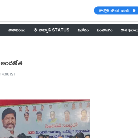
డౌన్లోడ్ లోకల్ యాప్
వాతావరణం
🌟 వాట్సాప్ STATUS
వినోదం
పంచాంగం
రాశి ఫలాల
ు అందజేత
 14:06 IST