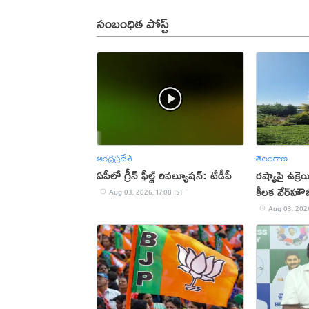
సంబంధిత పోస్ట్
ఆంధ్రప్రదేశ్
తెలంగాణ
ఏపీలో గ్రీన్ ఫీల్డ్ రివల్యూషన్: టీడీపీ
రష్యాపై ఉక్రెయ
కీలక వేర్‌హౌజ
Aug 03, 2026, 17:08 IST
Aug 03, 2026