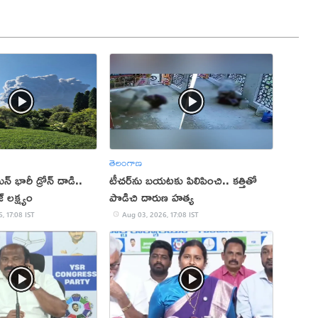
తెలంగాణ
ిన్ భారీ డ్రోన్ దాడి..
టీచర్‌ను బయటకు పిలిపించి.. కత్తితో
్ లక్ష్యం
పొడిచి దారుణ హత్య
, 17:08 IST
Aug 03, 2026, 17:08 IST