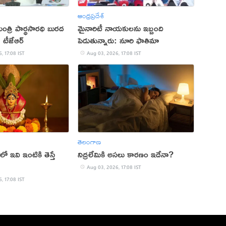
ఆంధ్రప్రదేశ్
మంత్రి పార్థసారథి బురద
మైనారిటీ నాయకులను ఇబ్బంది
: టీజేఆర్
పెడుతున్నారు: నూరి ఫాతిమా
, 17:08 IST
Aug 03, 2026, 17:08 IST
తెలంగాణ
ో ఇవి ఇంటికి తెస్తే
నిద్రలేమికి అసలు కారణం ఇదేనా?
!
Aug 03, 2026, 17:08 IST
, 17:08 IST