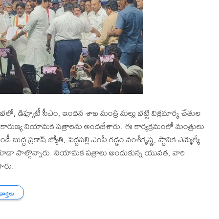
భలో, డిప్యూటీ సీఎం, ఇంధన శాఖ మంత్రి మల్లు భట్టి విక్రమార్క చేతుల
 కారుణ్య నియామక పత్రాలను అందజేశారు. ఈ కార్యక్రమంలో మంత్రులు
ీ బుద్ధ ప్రకాష్ జ్యోతి, పెద్దపల్లి ఎంపీ గడ్డం వంశీకృష్ణ, స్థానిక ఎమ్మెల్యే
ద్ కూడా పాల్గొన్నారు. నియామక పత్రాలు అందుకున్న యువత, వారి
పారు.
 వార్తలు