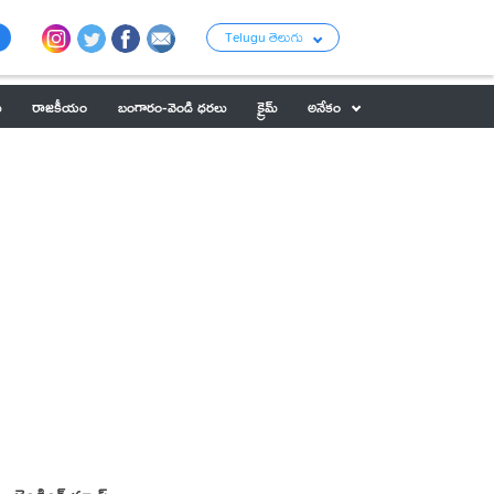
Telugu తెలుగు
ు
రాజకీయం
బంగారం-వెండి ధరలు
క్రైమ్
అనేకం