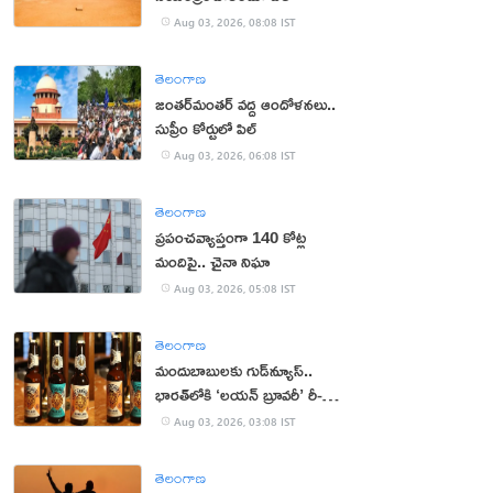
Aug 03, 2026, 08:08 IST
తెలంగాణ
జంతర్‌మంతర్‌ వద్ద ఆందోళనలు..
సుప్రీం కోర్టులో పిల్
Aug 03, 2026, 06:08 IST
తెలంగాణ
ప్రపంచవ్యాప్తంగా 140 కోట్ల
మందిపై.. చైనా నిఘా
Aug 03, 2026, 05:08 IST
తెలంగాణ
మందుబాబులకు గుడ్‌న్యూస్..
భారత్‌లోకి ‘లయన్ బ్రూవరీ’ రీ-
ఎంట్రీ
Aug 03, 2026, 03:08 IST
తెలంగాణ