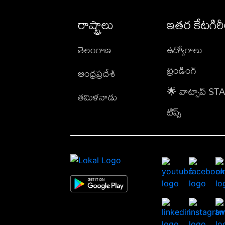
రాష్ట్రాలు
ఇతర కేటగిర
తెలంగాణ
ఉద్యోగాలు
ట్రెండింగ్
ఆంధ్రప్రదేశ్
🌟 వాట్సాప్ S
తమిళనాడు
టిప్స్