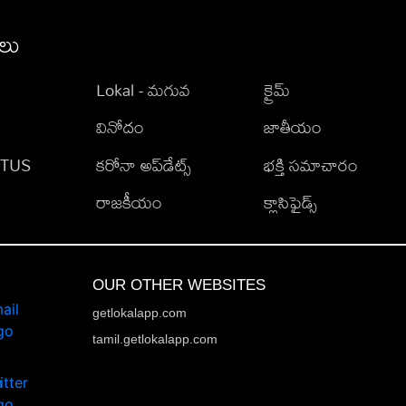
ీలు
Lokal - మగువ
క్రైమ్
వినోదం
జాతీయం
TATUS
కరోనా అప్‌డేట్స్
భక్తి సమాచారం
రాజకీయం
క్లాసిఫైడ్స్
OUR OTHER WEBSITES
getlokalapp.com
tamil.getlokalapp.com