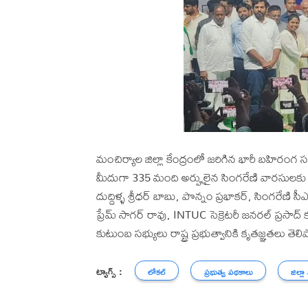
మంచిర్యాల జిల్లా కేంద్రంలో జరిగిన భారీ బహిరంగ స
మీదుగా 335 మంది అర్హులైన సింగరేణి వారసులకు
దుద్దిళ్ళ శ్రీధర్ బాబు, పొన్నం ప్రభాకర్, సింగరేణి సీఎండ
ప్రేమ్ సాగర్ రావు, INTUC సెక్రెటరీ జనరల్ ప్రసా
కుటుంబ సభ్యులు రాష్ట్ర ప్రభుత్వానికి కృతజ్ఞతలు తెలి
ట్యాగ్స్ :
లోకల్
ప్రభుత్వ పథకాలు
జిల్లా