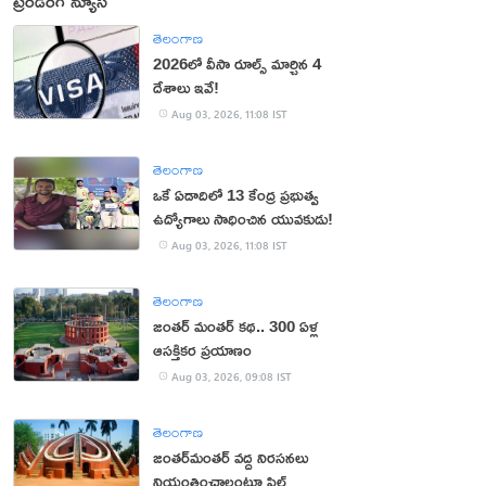
ట్రెండింగ్ న్యూస్
తెలంగాణ
2026లో వీసా రూల్స్ మార్చిన 4
దేశాలు ఇవే!
Aug 03, 2026, 11:08 IST
తెలంగాణ
ఒకే ఏడాదిలో 13 కేంద్ర ప్రభుత్వ
ఉద్యోగాలు సాధించిన యువకుడు!
Aug 03, 2026, 11:08 IST
తెలంగాణ
జంతర్‌ మంతర్‌ కథ.. 300 ఏళ్ల
ఆసక్తికర ప్రయాణం
Aug 03, 2026, 09:08 IST
తెలంగాణ
జంతర్‌మంతర్‌ వద్ద నిరసనలు
నియంత్రించాలంటూ పిల్