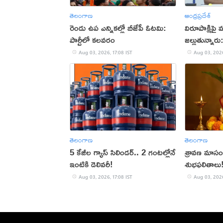
తెలంగాణ
ఆంధ్రప్రదేశ్
రెండు ఉప ఎన్నికల్లో బీజేపీ ఓటమి:
విరూపాక్షిపై 
పార్టీలో కలవరం
జల్లుతున్నారు
Aug 03, 2026, 17:08 IST
Aug 03, 2026
తెలంగాణ
తెలంగాణ
5 కేజీల గ్యాస్ సిలిండర్.. 2 గంటల్లోనే
శ్రావణ మాసంల
ఇంటికి డెలివరీ!
శుభఫలితాలు
Aug 03, 2026, 17:08 IST
Aug 03, 2026