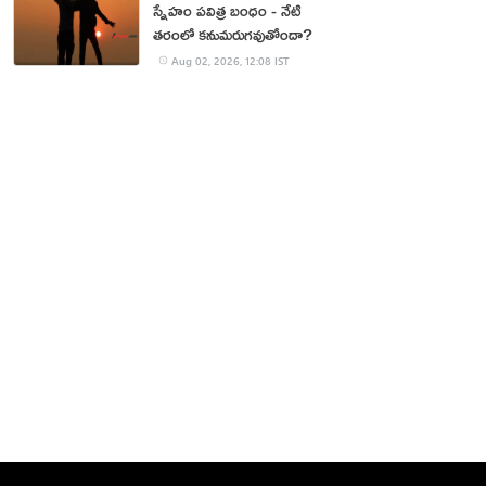
స్నేహం పవిత్ర బంధం - నేటి
తరంలో కనుమరుగవుతోందా?
Aug 02, 2026, 12:08 IST