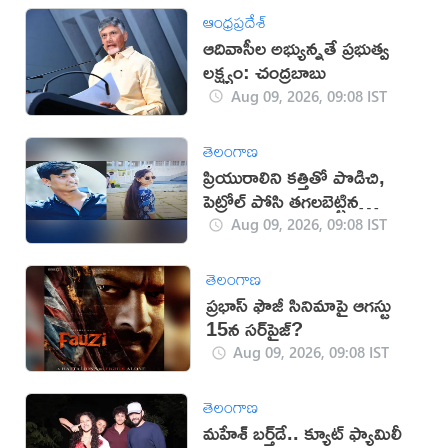
ఆంధ్రప్రదేశ్
ఆదివాసీల అభ్యున్నతే ప్రభుత్వ
లక్ష్యం: చంద్రబాబు
Aug 09, 2026, 09:08 IST
తెలంగాణ
ప్రియురాలిని కత్తితో పొడిచి,
పెట్రోల్ పోసి తగలబెట్టిన
ప్రియుడు!
Aug 09, 2026, 09:08 IST
తెలంగాణ
ప్రభాస్ ఫౌజీ సినిమాపై ఆగస్టు
15న సర్‌ప్రైజ్?
Aug 09, 2026, 09:08 IST
తెలంగాణ
మహేశ్‌ బర్త్‌డే.. క్యూట్‌ ఫ్యామిలీ