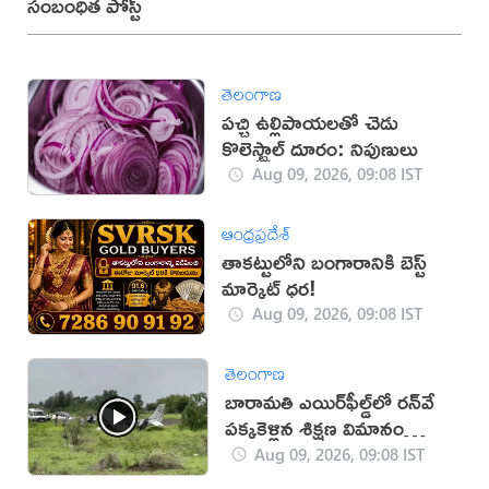
సంబంధిత పోస్ట్
తెలంగాణ
పచ్చి ఉల్లిపాయలతో చెడు
కొలెస్ట్రాల్ దూరం: నిపుణులు
Aug 09, 2026, 09:08 IST
ఆంధ్రప్రదేశ్
తాకట్టులోని బంగారానికి బెస్ట్
మార్కెట్ ధర!
Aug 09, 2026, 09:08 IST
తెలంగాణ
బారామతి ఎయిర్‌ఫీల్డ్‌లో రన్‌వే
పక్కకెళ్లిన శిక్షణ విమానం
(వీడియో)
Aug 09, 2026, 09:08 IST