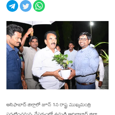
ఆసిఫాబాద్ జిల్లాలో జూన్ 1న రాష్ట్ర ముఖ్యమంత్రి
పర్యటించనున్న నేపథ్యంలో ఉమ్మడి ఆదిలాబాద్ జిల్లా