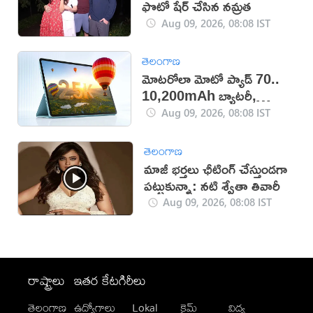
ఫొటో షేర్ చేసిన నమ్రత
Aug 09, 2026, 08:08 IST
తెలంగాణ
మోటరోలా మోటో ప్యాడ్ 70..
10,200mAh బ్యాటరీ,
5Gతో కొత్త టాబ్లెట్ విడుదల
Aug 09, 2026, 08:08 IST
తెలంగాణ
మాజీ భర్తలు ఛీటింగ్ చేస్తుండగా
పట్టుకున్నా: నటి శ్వేతా తివారీ
Aug 09, 2026, 08:08 IST
రాష్ట్రాలు
ఇతర కేటగిరీలు
తెలంగాణ
ఉద్యోగాలు
Lokal
క్రైమ్
విద్య