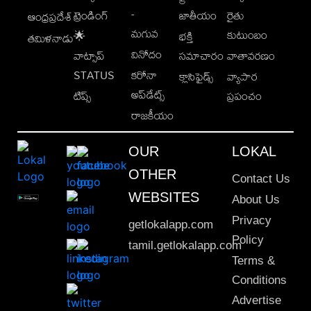
-
ట్రెండింగ్
జాతీయం
రైతు
ఆంధ్రప్రదేశ్
మగువ
కుటుంబం
🌟
భక్తి
తమిళనాడు
వినోదం
వాట్సాప్
సమాచారం
వాతావరణం
STATUS
కరోనా
క్లాసిఫైడ్స్
వ్యాపార
అప్‌డేట్స్
టిప్స్
ప్రపంచం
రాజకీయం
OUR
LOKAL
OTHER
Contact Us
WEBSITES
About Us
Privacy
getlokalapp.com
Policy
tamil.getlokalapp.com
Terms &
Conditions
Advertise