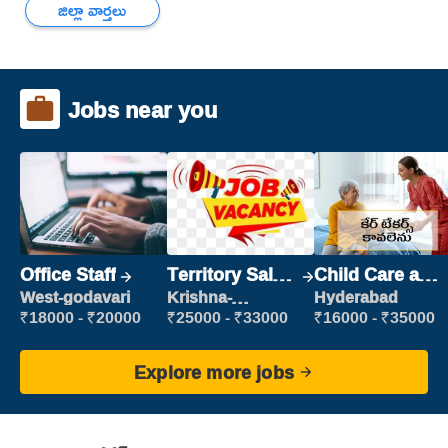
జిల్లా వార్తలు
Jobs near you
Office Staff
Territory Sales
Child Care and
Manager
Patient care
West-godavari
Krishna-
Hyderabad
vijayawada
₹18000 - ₹20000
₹25000 - ₹33000
₹16000 - ₹35000
Explore more jobs