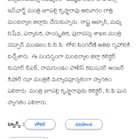
ఇన్‌ఛార్జ్ మంత్రి జూపల్లి కృష్ణారావు ఆదివారం రాత్రి
మంచిర్యాల జిల్లాకు చేరుకున్నారు. రాష్ట్ర ఆబ్కారీ, మధ్య
నిషేధ, పర్యాటక, సాంస్కృతిక, పురావస్తు శాఖల మంత్రి
నస్పూర్ మండలం సి.సి.సి. లోని సింగరేణి అతిథి గృహానికి
విచ్చేశారు. ఈ సందర్భంగా మంచిర్యాల జిల్లా కలెక్టర్
కుమార్ దీపక్, రామగుండం పోలీస్ కమిషనర్ అంబర్
కిషోర్ ఝా మంత్రికి మర్యాదపూర్వకంగా స్వాగతం
పలికారు. మంత్రి జూపల్లి కృష్ణారావుకు కలెక్టర్, సి.పి ఘన
స్వాగతం పలికారు.
ట్యాగ్స్ :
లోకల్
పరిపాలన