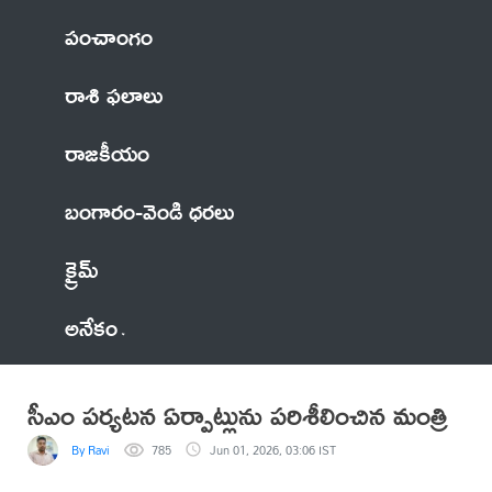
పంచాంగం
రాశి ఫలాలు
రాజకీయం
బంగారం-వెండి ధరలు
క్రైమ్
అనేకం
సీఎం పర్యటన ఏర్పాట్లును పరిశీలించిన మంత్రి
By Ravi
785
Jun 01, 2026, 03:06 IST