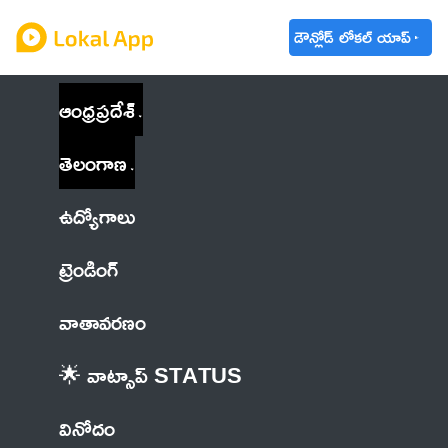
డౌన్లోడ్ లోకల్ యాప్
ఆంధ్రప్రదేశ్
తెలంగాణ
ఉద్యోగాలు
ట్రెండింగ్
వాతావరణం
🌟 వాట్సాప్ STATUS
వినోదం