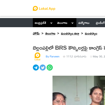
ఆంధ్రప్రదేశ్
తెలంగాణ
ఉద్యోగాలు
ట్రెండింగ్
హోమ్
తెలంగాణ
మంచిర్యాల జిల్లా
మంచిర్యాల
బెల్లంపల్లిలో BRS కౌన్సిలర్లపై కాంగ్రెస్ క
By Parveen
1112
చూసినవారు
May 30, 2