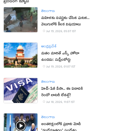
ట్రెండింగ్ న్యూస్
తెలంగాణ
మహిళను వివస్త్రను చేసిన ఘటన..
వెలుగులోకి కీలక విషయాలు
Jul 19, 2026, 05:07 IST
ఆంధ్రప్రదేశ్
మతం మారితే ఎస్సీ హోదా
ఉండదు: సుప్రీంకోర్టు
Jul 19, 2026, 01:07 IST
తెలంగాణ
హెచ్‌-1బీ వీసా.. ఈ ఏడాదికి
రెండో లాటరీ లేనట్లే!
Jul 18, 2026, 11:07 IST
తెలంగాణ
అంతరిక్షంలోకి ప్రధాని మోదీ
'వందేమాతరం' సందేశం