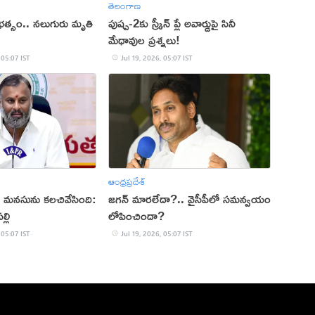
తెలంగాణ
్ బీభత్సం.. నలుగురు మృతి
పుష్ప-2కు స్క్రీన్ ప్లే అవార్డుపై సినీ
మేధావుల ప్రశ్నలు!
 05:07 IST
Jul 19, 2026, 05:07 IST
ఆంధ్రప్రదేశ్
మనసును కలచివేసింది:
జగన్‌ మారలేదా?.. వైసీపీలో సమన్వయం
్లి
లోపించిందా?
 05:07 IST
Jul 19, 2026, 05:07 IST