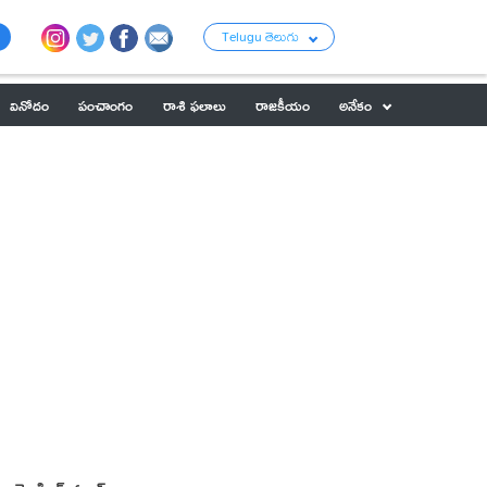
Telugu తెలుగు
వినోదం
పంచాంగం
రాశి ఫలాలు
రాజకీయం
అనేకం