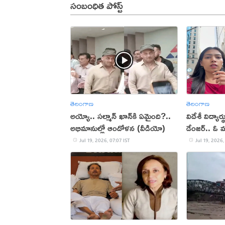
సంబంధిత పోస్ట్
తెలంగాణ
తెలంగాణ
అయ్యో.. సల్మాన్ ఖాన్‌కి ఏమైంది?..
విదేశీ విద్యార
అభిమానుల్లో ఆందోళన (వీడియో)
డేంజర్.. ఓ 
Jul 19, 2026, 07:07 IST
Jul 19, 2026,