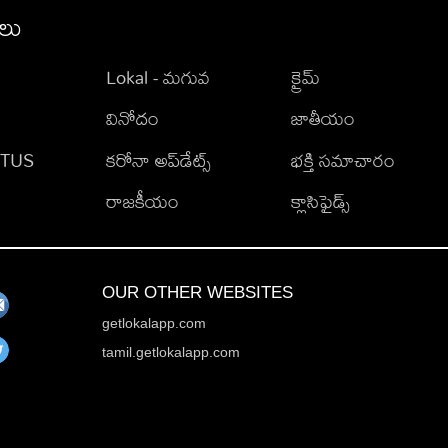
ీలు
Lokal - మగువ
క్రైమ్
వినోదం
జాతీయం
TATUS
కరోనా అప్‌డేట్స్
భక్తి సమాచారం
రాజకీయం
క్లాసిఫైడ్స్
OUR OTHER WEBSITES
getlokalapp.com
tamil.getlokalapp.com