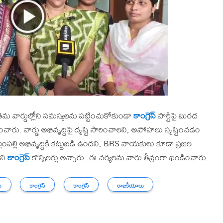
ర్లు తమ వార్డుల్లోని సమస్యలను పట్టించుకోకుండా
కాంగ్రెస్
పార్టీపై బురద
పించారు. వార్డు అభివృద్ధిపై దృష్టి సారించాలని, అపోహలు సృష్టించడం
ెల్లంపల్లి అభివృద్ధికి కట్టుబడి ఉందని, BRS నాయకులు కూడా ప్రజల
దని
కాంగ్రెస్
కౌన్సిలర్లు అన్నారు. ఈ చర్యలను వారు తీవ్రంగా ఖండించారు.
ు
కాంగ్రెస్
కాంగ్రెస్
రాజకీయాలు