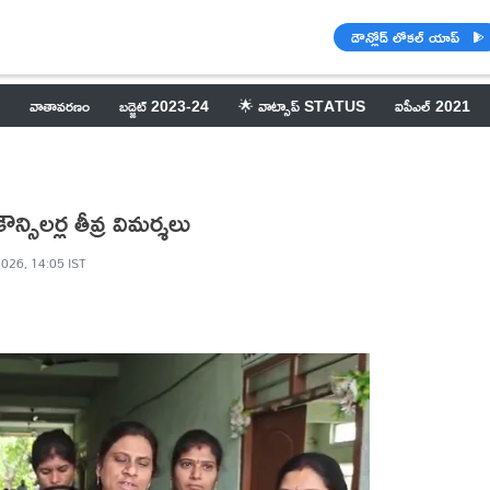
డౌన్లోడ్ లోకల్ యాప్
వాతావరణం
బడ్జెట్ 2023-24
🌟 వాట్సాప్ STATUS
ఐపీఎల్ 2021
ౌన్సిలర్ల తీవ్ర విమర్శలు
026, 14:05 IST