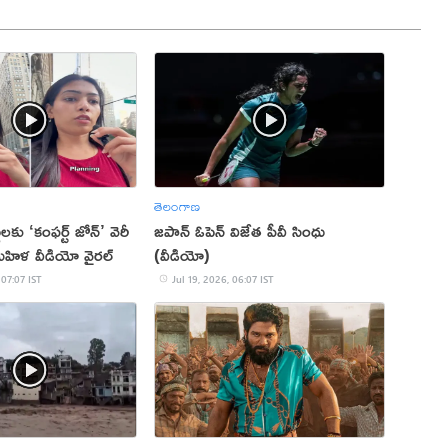
తెలంగాణ
్థులకు ‘కంఫర్ట్ జోన్’ వెరీ
జపాన్‌ ఓపెన్‌ విజేత పీవీ సింధు
మహిళ వీడియో వైరల్
(వీడియో)
 07:07 IST
Jul 19, 2026, 06:07 IST