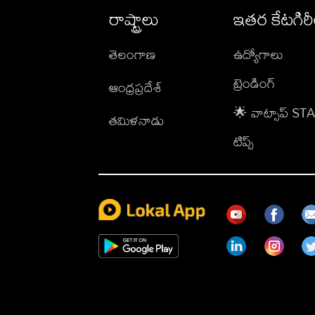
రాష్ట్రాలు
ఇతర కేటగిర
తెలంగాణ
ఉద్యోగాలు
ట్రెండింగ్
ఆంధ్రప్రదేశ్
🌟 వాట్సాప్ S
తమిళనాడు
టిప్స్