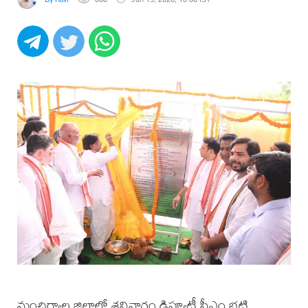
మంచిర్యాల జిల్లాలో శనివారం డిప్యూటీ సీఎం భట్టి