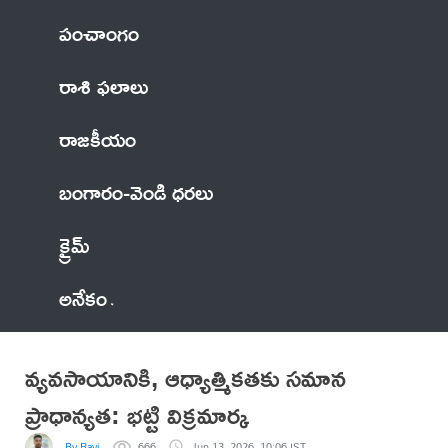
పంచాంగం
రాశి ఫలాలు
రాజకీయం
బంగారం-వెండి ధరలు
క్రైమ్
అనేకం
వ్యవసాయానికి, ఆధ్యాత్మికతకు సమాన
ప్రాధాన్యత: భట్టి విక్రమార్క
By Ravi
666
Jun 13, 2026, 10:06 IST