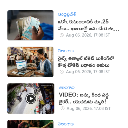
ఆంధ్రప్రదేశ్
ఒక్కో కుటుంబానికి రూ.25
వేలు.. ఖాతాల్లో జ‌మ చేయ‌నున్న
ప్ర‌భుత్వం..!
Aug 06, 2026, 17:08 IST
తెలంగాణ
రైల్వే తత్కాల్ టికెట్ బుకింగ్‌లో
కొత్త టోకెన్ విధానం అమలు
Aug 06, 2026, 17:08 IST
తెలంగాణ
VIDEO: బస్సు కింద పడ్డ
బైకర్.. యువకుడు మృతి!
Aug 06, 2026, 17:08 IST
తెలంగాణ