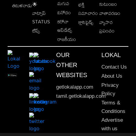
మగువ
కుటుంబం
🌟
భక్తి
తమిళనాడు
వినోదం
వాట్సాప్
సమాచారం
వాతావరణం
STATUS
కరోనా
క్లాసిఫైడ్స్
వ్యాపార
అప్‌డేట్స్
టిప్స్
ప్రపంచం
రాజకీయం
OUR
LOKAL
OTHER
Contact Us
WEBSITES
About Us
Privacy
getlokalapp.com
Policy
tamil.getlokalapp.com
Terms &
Conditions
Advertise
with us