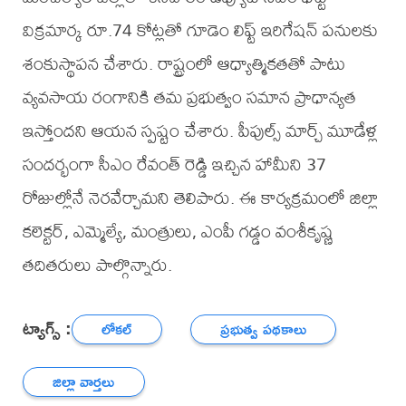
విక్రమార్క రూ.74 కోట్లతో గూడెం లిఫ్ట్ ఇరిగేషన్ పనులకు
శంకుస్థాపన చేశారు. రాష్ట్రంలో ఆధ్యాత్మికతతో పాటు
వ్యవసాయ రంగానికి తమ ప్రభుత్వం సమాన ప్రాధాన్యత
ఇస్తోందని ఆయన స్పష్టం చేశారు. పీపుల్స్ మార్చ్ మూడేళ్ల
సందర్భంగా సీఎం రేవంత్ రెడ్డి ఇచ్చిన హామీని 37
రోజుల్లోనే నెరవేర్చామని తెలిపారు. ఈ కార్యక్రమంలో జిల్లా
కలెక్టర్, ఎమ్మెల్యే, మంత్రులు, ఎంపీ గడ్డం వంశీకృష్ణ
తదితరులు పాల్గొన్నారు.
ట్యాగ్స్ :
లోకల్
ప్రభుత్వ పథకాలు
జిల్లా వార్తలు