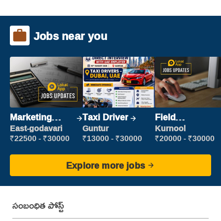
Jobs near you
Marketing
Taxi Driver
Field
Executive
Marketing
East-godavari
Guntur
Kurnool
Executive
₹22500 - ₹30000
₹13000 - ₹30000
₹20000 - ₹30000
Explore more jobs
సంబంధిత పోస్ట్