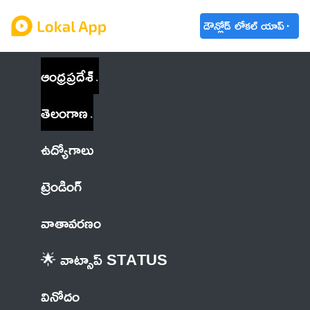
డౌన్లోడ్ లోకల్ యాప్
ఆంధ్రప్రదేశ్
తెలంగాణ
ఉద్యోగాలు
ట్రెండింగ్
వాతావరణం
🌟 వాట్సాప్ STATUS
వినోదం