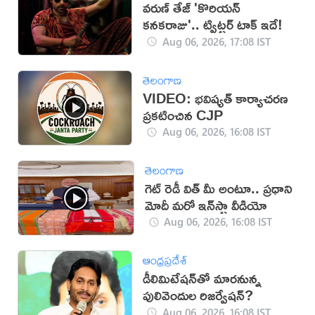
వరుణ్ తేజ్ 'కొరియన్
కనకరాజు'.. ట్విట్టర్ టాక్ ఇదే!
Aug 06, 2026, 17:08 IST
తెలంగాణ
VIDEO: భవిష్యత్ కార్యాచరణ
ప్రకటించిన CJP
Aug 06, 2026, 16:08 IST
తెలంగాణ
గెట్ రెడీ విత్ మీ అంటూ.. ప్రధాని
మోదీ మరో ఇన్‌స్టా వీడియో
Aug 06, 2026, 16:08 IST
ఆంధ్రప్రదేశ్
డీలిమిటేషన్‌తో మారనున్న
పులివెందుల రిజర్వేషన్?
Aug 06, 2026, 16:08 IST