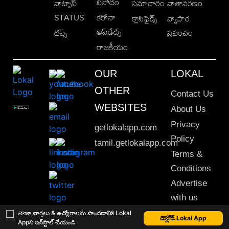
వినోదం
వాట్సాప్
సమాచారం
వాతావరణం
STATUS
కరోనా
క్లాసిఫైడ్స్
వ్యాపార
అప్‌డేట్స్
టిప్స్
ప్రపంచం
రాజకీయం
OUR
LOKAL
OTHER
Contact Us
WEBSITES
About Us
Privacy
getlokalapp.com
Policy
tamil.getlokalapp.com
Terms &
Conditions
Advertise
with us
Sitemap
తాజా వార్తలు & ఉద్యోగాలను పొందడానికి Lokal
డౌన్లోడ్ Lokal App
Appని ఇన్‌స్టాల్ చేయండి
This material may not be published, transmitted, rewritten or redistributed. © 2020 Lokal App. All rights reserved.