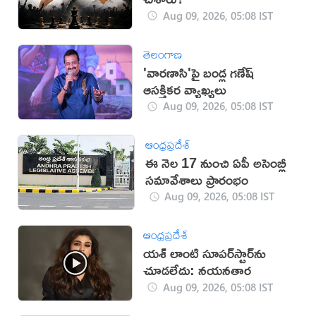
Aug 09, 2026, 05:08 IST
తెలంగాణ
'వారణాసి'పై బండ్ల గణేష్
ఆసక్తికర వ్యాఖ్యలు
Aug 09, 2026, 05:08 IST
ఆంధ్రప్రదేశ్
ఈ నెల 17 నుంచి ఏపీ అసెంబ్లీ
సమావేశాలు ప్రారంభం
Aug 09, 2026, 05:08 IST
ఆంధ్రప్రదేశ్
యశ్ లాంటి సూపర్‌స్టార్‌ను
చూడలేదు: నయనతార
Aug 09, 2026, 05:08 IST