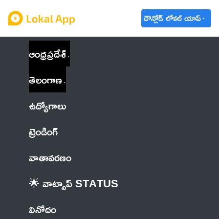
డౌన్లోడ్ లోకల్ యాప్
ఆంధ్రప్రదేశ్
తెలంగాణ
ఉద్యోగాలు
ట్రెండింగ్
వాతావరణం
🌟 వాట్సాప్ STATUS
వినోదం