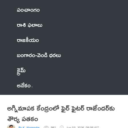
పంచాంగం
రాశి ఫలాలు
రాజకీయం
బంగారం-వెండి ధరలు
క్రైమ్
అనేకం
అగ్నిమాపక కేంద్రంలో ఫైర్ ఫైటర్‌ రాజేందర్‌కు
శౌర్య పతకం
By K. Nagendar
981
Jun 03, 2026, 08:06 IST