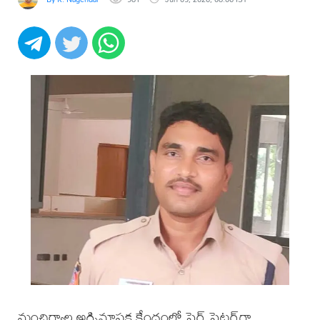
మంచిర్యాల అగ్నిమాపక కేంద్రంలో ఫైర్ ఫైటర్‌గా