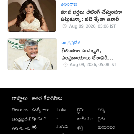
తెలంగాణ
మాజీ భర్తలు ఛీటింగ్ చేస్తుండగా
పట్టుకున్నా: నటి శ్వేతా తివారీ
Aug 09, 2026, 05:08 IST
ఆంధ్రప్రదేశ్
గిరిజనుల సంస్కృతి,
సంప్రదాయాలు దేశానికి
గర్వకారణం: సీఎం చంద్రబాబు
Aug 09, 2026, 05:08 IST
రాష్ట్రాలు
ఇతర కేటగిరీలు
తెలంగాణ
ఉద్యోగాలు
Lokal
క్రైమ్
విద్య
-
ట్రెండింగ్
జాతీయం
రైతు
ఆంధ్రప్రదేశ్
మగువ
కుటుంబం
🌟
భక్తి
తమిళనాడు