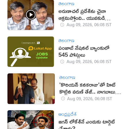
తెలంగాణ
అరుణాచల్‌ ప్రదేశ్‌ను చైనా
ఆక్రమిస్తోంది.. యువకుడి
వీడియో వైరల్
Aug 09, 2026, 06:08 IST
తెలంగాణ
పంజాబ్ నేషనల్ బ్యాంకులో
545 పోస్టులు
Aug 09, 2026, 06:08 IST
తెలంగాణ
'కొరియన్ కనకరాజు'తో హిట్
కొట్టిన వరుణ్ తేజ్.. నాగబాబు
ఎమోషనల్ పోస్ట్
Aug 09, 2026, 06:08 IST
ఆంధ్రప్రదేశ్
జగన్ లోకేశ్‌నే ఎందుకు టార్గెట్
చేశారు?