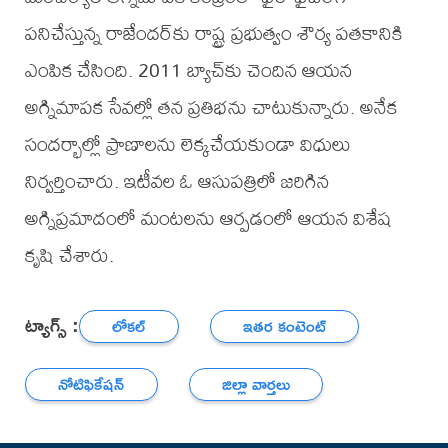
పనిచేస్తున్న రాజేందర్‌కు రాష్ట్ర ప్రభుత్వం శౌర్య పతకానికి
ఎంపిక చేసింది. 2011 బ్యాచ్‌కు చెందిన ఆయన
అగ్నిమాపక సేవల్లో తన ప్రతిభను చాటుకున్నారు. అనేక
సందర్భాల్లో ప్రాణాలను లెక్కచేయకుండా విధులు
నిర్వర్తించారు. ఇటీవల ఓ ఆసుపత్రిలో జరిగిన
అగ్నిప్రమాదంలో మంటలను ఆర్పడంలో ఆయన విశేష
కృషి చేశారు.
ట్యాగ్స్ :
లోకల్
ఇతర కంటెంట్
నోటిఫికేషన్
జిల్లా వార్తలు