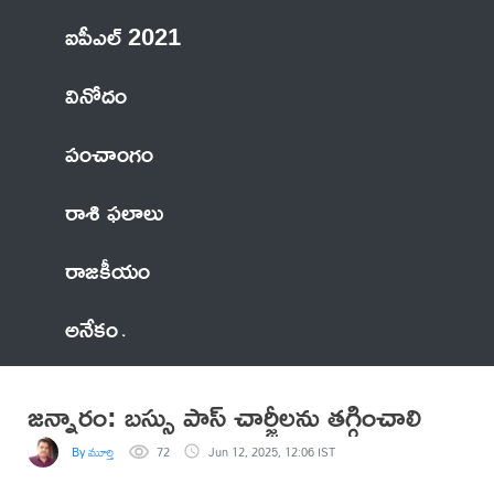
ఐపీఎల్ 2021
వినోదం
పంచాంగం
రాశి ఫలాలు
రాజకీయం
అనేకం
జన్నారం: బస్సు పాస్ చార్జీలను తగ్గించాలి
By మూర్తి
72
Jun 12, 2025, 12:06 IST