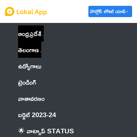
డౌన్లోడ్ లోకల్ యాప్
ఆంధ్రప్రదేశ్
తెలంగాణ
ఉద్యోగాలు
ట్రెండింగ్
వాతావరణం
బడ్జెట్ 2023-24
🌟 వాట్సాప్ STATUS