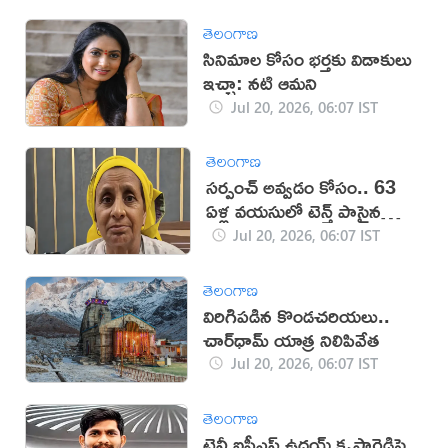
తెలంగాణ
సినిమాల కోసం భర్తకు విడాకులు
ఇచ్చా: నటి ఆమని
Jul 20, 2026, 06:07 IST
తెలంగాణ
సర్పంచ్ అవ్వడం కోసం.. 63
ఏళ్ల వయసులో టెన్త్ పాసైన
వృద్ధురాలు
Jul 20, 2026, 06:07 IST
తెలంగాణ
విరిగిపడిన కొండచరియలు..
చార్‌ధామ్ యాత్ర నిలిపివేత
Jul 20, 2026, 06:07 IST
తెలంగాణ
ట్రైనీ ఐపీఎస్ ఉదయ్ కృష్ణారెడ్డిపై