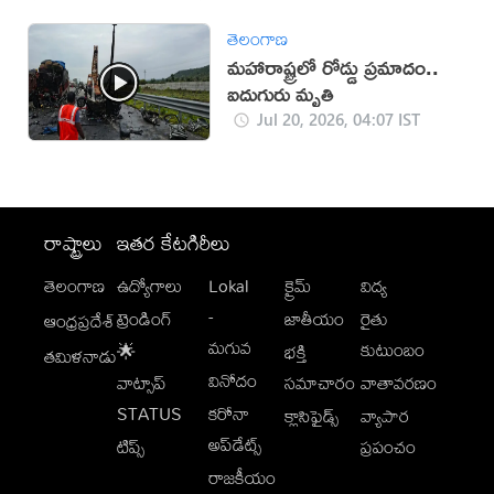
తెలంగాణ
మహారాష్ట్రలో రోడ్డు ప్రమాదం..
ఐదుగురు మృతి
Jul 20, 2026, 04:07 IST
రాష్ట్రాలు
ఇతర కేటగిరీలు
తెలంగాణ
ఉద్యోగాలు
Lokal
క్రైమ్
విద్య
-
ట్రెండింగ్
జాతీయం
రైతు
ఆంధ్రప్రదేశ్
మగువ
కుటుంబం
🌟
భక్తి
తమిళనాడు
వినోదం
వాట్సాప్
సమాచారం
వాతావరణం
STATUS
కరోనా
క్లాసిఫైడ్స్
వ్యాపార
అప్‌డేట్స్
టిప్స్
ప్రపంచం
రాజకీయం