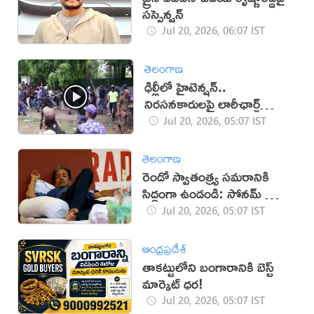
సస్పెన్షన్
Jul 20, 2026, 06:07 IST
తెలంగాణ
ఢిల్లీలో హైటెన్షన్..
నిరసనకారులపై లాఠీఛార్జ్
(వీడియో)
Jul 20, 2026, 05:07 IST
తెలంగాణ
రెండో స్వాతంత్ర్య సమరానికి
సిద్ధంగా ఉండండి: సోనమ్ వాంగ్
చుక్ పిలుపు
Jul 20, 2026, 05:07 IST
ఆంధ్రప్రదేశ్
తాకట్టులోని బంగారానికి బెస్ట్
మార్కెట్ ధర!
Jul 20, 2026, 05:07 IST