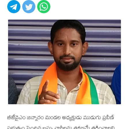
బీజేవైఎం జన్నారం మండల అధ్యక్షుడు ముడుగు ప్రవీణ్
ప్రభుత్వం పెంచిన బస్సు చార్జీలను తక్షణమే తగ్గించాలని