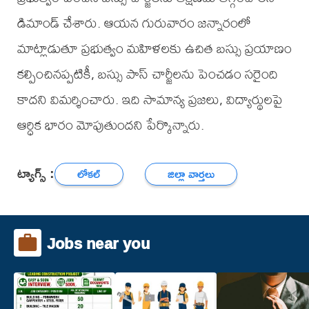
డిమాండ్ చేశారు. ఆయన గురువారం జన్నారంలో
మాట్లాడుతూ ప్రభుత్వం మహిళలకు ఉచిత బస్సు ప్రయాణం
కల్పించినప్పటికీ, బస్సు పాస్ చార్జీలను పెంచడం సరైంది
కాదని విమర్శించారు. ఇది సామాన్య ప్రజలు, విద్యార్థులపై
ఆర్ధిక భారం మోపుతుందని పేర్కొన్నారు.
ట్యాగ్స్ :
లోకల్
జిల్లా వార్తలు
Jobs near you