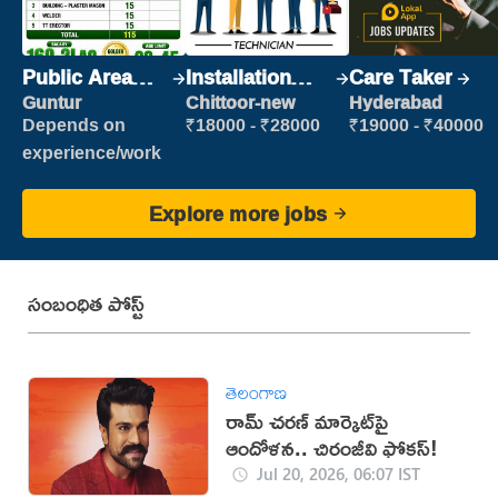
Public Area
Installation
Care Taker
Cleaner
Engineer/
Guntur
Chittoor-new
Hyderabad
Helper
Depends on
₹18000 - ₹28000
₹19000 - ₹40000
experience/work
Explore more jobs
సంబంధిత పోస్ట్
తెలంగాణ
రామ్ చరణ్ మార్కెట్‌పై
ఆందోళన.. చిరంజీవి ఫోకస్!
Jul 20, 2026, 06:07 IST