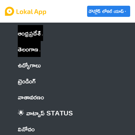
డౌన్లోడ్ లోకల్ యాప్
ఆంధ్రప్రదేశ్
తెలంగాణ
ఉద్యోగాలు
ట్రెండింగ్
వాతావరణం
🌟 వాట్సాప్ STATUS
వినోదం