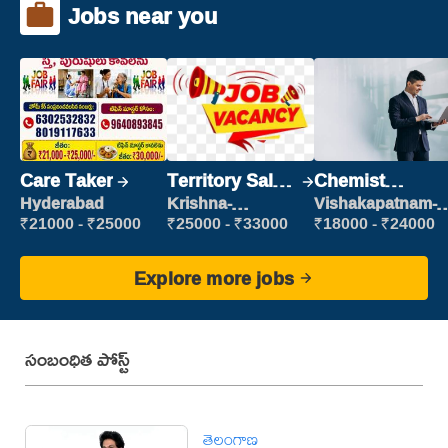
Jobs near you
Care Taker
Territory Sales
Chemist
Manager
Production
Hyderabad
Krishna-
Vishakapatnam-
vijayawada
new
Executive
₹21000 - ₹25000
₹25000 - ₹33000
₹18000 - ₹24000
Explore more jobs
సంబంధిత పోస్ట్
తెలంగాణ