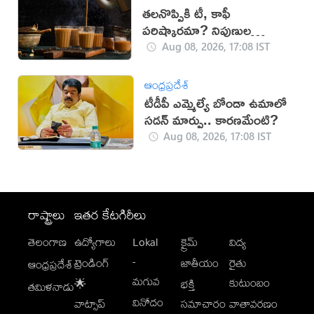
తలనొప్పికి టీ, కాఫీ
పరిష్కారమా? నిపుణుల
సూచనలు ఇవే!
Aug 08, 2026, 17:08 IST
ఆంధ్రప్రదేశ్
టీడీపీ ఎమ్మెల్యే బోండా ఉమాలో
సడన్‌ మార్పు.. కారణమేంటి?
Aug 08, 2026, 17:08 IST
రాష్ట్రాలు
ఇతర కేటగిరీలు
తెలంగాణ
ఉద్యోగాలు
Lokal
క్రైమ్
విద్య
-
ట్రెండింగ్
జాతీయం
రైతు
ఆంధ్రప్రదేశ్
మగువ
కుటుంబం
🌟
భక్తి
తమిళనాడు
వినోదం
వాట్సాప్
సమాచారం
వాతావరణం