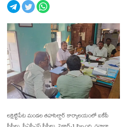
లక్షెట్టిపేట మండల తహసిల్దార్ కార్యాలయంలో ఐకేపీ
సీసీలు, పీఏసీఎస్ సీసీలు, సెక్టార్-1 సిబ్బంది, రవాణా