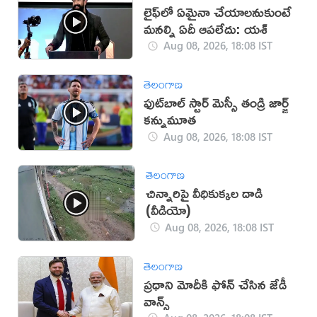
లైఫ్‌లో ఏమైనా చేయాలనుకుంటే
మనల్ని ఏదీ ఆపలేదు: యశ్
Aug 08, 2026, 18:08 IST
తెలంగాణ
ఫుట్‌బాల్ స్టార్ మెస్సీ తండ్రి జార్జ్
కన్నుమూత
Aug 08, 2026, 18:08 IST
తెలంగాణ
చిన్నారిపై వీధికుక్కల దాడి
(వీడియో)
Aug 08, 2026, 18:08 IST
తెలంగాణ
ప్రధాని మోదీకి ఫోన్ చేసిన జేడీ
వాన్స్