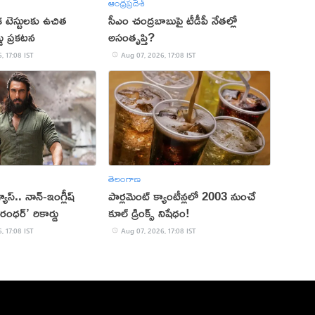
ఆంధ్రప్రదేశ్
క టెస్టులకు ఉచిత
సీఎం చంద్రబాబుపై టీడీపీ నేతల్లో
్డు ప్రకటన
అసంతృప్తి?
, 17:08 IST
Aug 07, 2026, 17:08 IST
తెలంగాణ
 వ్యూస్.. నాన్-ఇంగ్లీష్
పార్లమెంట్ క్యాంటీన్లలో 2003 నుంచే
రంధర్’ రికార్డు
కూల్ డ్రింక్స్ నిషేధం!
, 17:08 IST
Aug 07, 2026, 17:08 IST