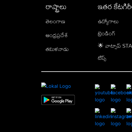
రాష్ట్రాలు
ఇతర కేటగిర
తెలంగాణ
ఉద్యోగాలు
ట్రెండింగ్
ఆంధ్రప్రదేశ్
🌟 వాట్సాప్ S
తమిళనాడు
టిప్స్