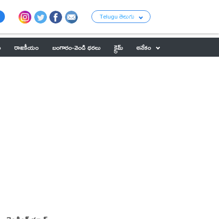
Telugu తెలుగు
ు
రాజకీయం
బంగారం-వెండి ధరలు
క్రైమ్
అనేకం