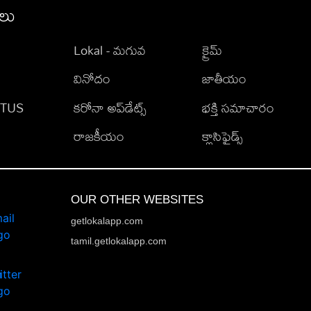
ీలు
Lokal - మగువ
క్రైమ్
వినోదం
జాతీయం
TATUS
కరోనా అప్‌డేట్స్
భక్తి సమాచారం
రాజకీయం
క్లాసిఫైడ్స్
OUR OTHER WEBSITES
getlokalapp.com
tamil.getlokalapp.com