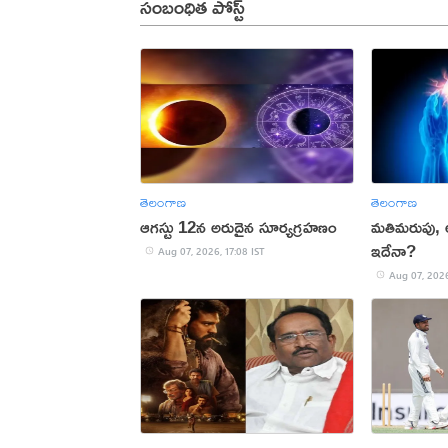
సంబంధిత పోస్ట్
తెలంగాణ
తెలంగాణ
ఆగస్టు 12న అరుదైన సూర్యగ్రహణం
మతిమరుపు,
ఇదేనా?
Aug 07, 2026, 17:08 IST
Aug 07, 2026