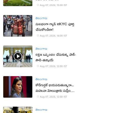
Aug 07, 2026, 15:08 IST
తెలంగాణ
సులభంగా గ్యాస్ eKYC పూర్తి
చేసుకోండిలా!
Aug 07, 2026, 14:08 IST
తెలంగాణ
రక్షణ ఒప్పందం చేసుకున్న పాక్‌-
సౌదీ-తుర్కియే
Aug 07, 2026, 12:08 IST
తెలంగాణ
కోడిగుడ్లకే భయపడుతున్నారా..
మహువా మోయిత్రాకు సుప్రీం
చురకలు
Aug 07, 2026, 12:08 IST
తెలంగాణ