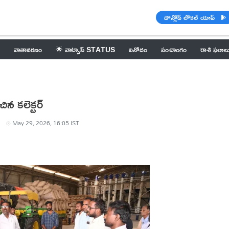
డౌన్లోడ్ లోకల్ యాప్
వాతావరణం
🌟 వాట్సాప్ STATUS
వినోదం
పంచాంగం
రాశి ఫలాల
ిన కలెక్టర్
May 29, 2026, 16:05 IST