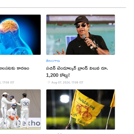
తెలంగాణ
 అలసటకు కారణం
సచిన్ టెండూల్కర్ బ్రాండ్ విలువ రూ.
1,200 కోట్లు!
, 17:08 IST
Aug 07, 2026, 17:08 IST