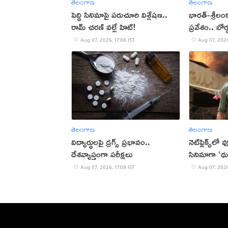
తెలంగాణ
తెలంగాణ
పెద్ది సినిమాపై పరుచూరి విశ్లేషణ..
భారత్-శ్రీలం
రామ్ చరణ్ వల్లే హిట్!
ప్రవేశం.. బోర
Aug 07, 2026, 17:08 IST
Aug 07, 2026
తెలంగాణ
తెలంగాణ
విద్యార్థులపై డ్రగ్స్ ప్రభావం..
నెట్‌ఫ్లిక్స్‌లో
దేశవ్యాప్తంగా పరీక్షలు
సినిమాగా ‘ధు
Aug 07, 2026, 17:08 IST
Aug 07, 2026