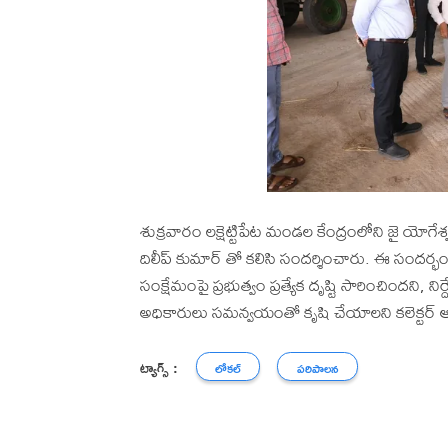
శుక్రవారం లక్షెట్టిపేట మండల కేంద్రంలోని జై యోగేశ
దిలీప్ కుమార్ తో కలిసి సందర్శించారు. ఈ సందర్భం
సంక్షేమంపై ప్రభుత్వం ప్రత్యేక దృష్టి సారించిందని, ని
అధికారులు సమన్వయంతో కృషి చేయాలని కలెక్టర్ 
ట్యాగ్స్ :
లోకల్
పరిపాలన