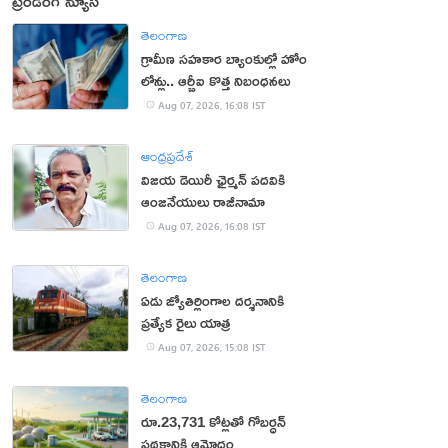
ట్రెండింగ్ న్యూస్
తెలంగాణ
గ్రామీణ సహకార బ్యాంకుల్లో హోం
లోన్లు.. ఆర్బీఐ కొత్త నిబంధనలు
Aug 07, 2026, 16:08 IST
ఆంధ్రప్రదేశ్
విజయ డెయిరీ ఛైర్మన్ పదవికి
ఆంజనేయులు రాజీనామా
Aug 07, 2026, 16:08 IST
తెలంగాణ
ఏడు జ్యోతిర్లింగాల దర్శనానికి
ప్రత్యేక రైలు యాత్ర
Aug 07, 2026, 15:08 IST
తెలంగాణ
రూ.23,731 కోట్లతో గోబర్ధన్
పథకానికి ఆమోదం