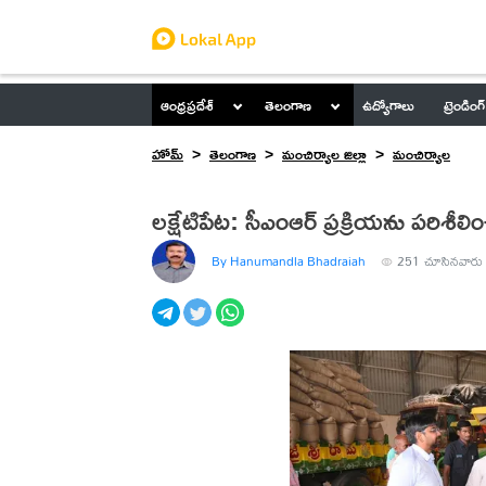
ఆంధ్రప్రదేశ్
తెలంగాణ
ఉద్యోగాలు
ట్రెండింగ్
హోమ్
తెలంగాణ
మంచిర్యాల జిల్లా
మంచిర్యాల
లక్షేటిపేట: సీఎంఆర్ ప్రక్రియను పరిశీలించ
By Hanumandla Bhadraiah
251
చూసినవారు