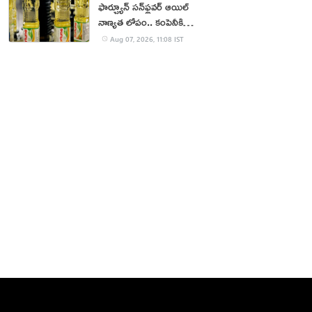
ఫార్చ్యూన్ సన్‌ఫ్లవర్ ఆయిల్
నాణ్యత లోపం.. కంపెనీకి
జరిమానా
Aug 07, 2026, 11:08 IST