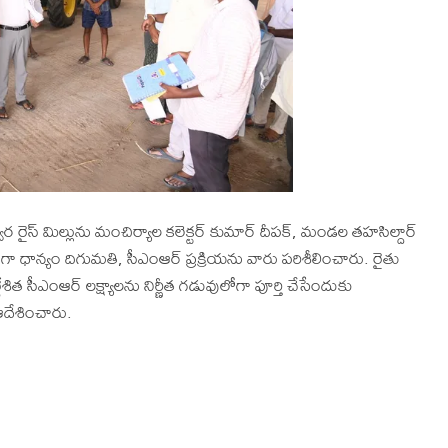
్వర రైస్ మిల్లును మంచిర్యాల కలెక్టర్ కుమార్ దీపక్, మండల తహసిల్దార్
గా ధాన్యం దిగుమతి, సీఎంఆర్ ప్రక్రియను వారు పరిశీలించారు. రైతు
ర్దేశిత సీఎంఆర్ లక్ష్యాలను నిర్ణీత గడువులోగా పూర్తి చేసేందుకు
ఆదేశించారు.