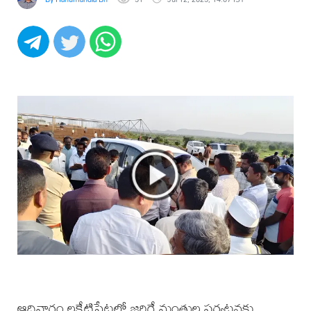
ఆదివారం లక్షేటిపేటలో జరిగే మంత్రుల పర్యటనకు