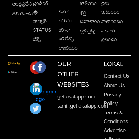
-
ట్రెండింగ్
జాతీయం
రైతు
ఆంధ్రప్రదేశ్
మగువ
కుటుంబం
🌟
భక్తి
తమిళనాడు
వినోదం
వాట్సాప్
సమాచారం
వాతావరణం
STATUS
కరోనా
క్లాసిఫైడ్స్
వ్యాపార
అప్‌డేట్స్
టిప్స్
ప్రపంచం
రాజకీయం
OUR
LOKAL
OTHER
Contact Us
WEBSITES
About Us
Privacy
getlokalapp.com
Policy
tamil.getlokalapp.com
Terms &
Conditions
Advertise