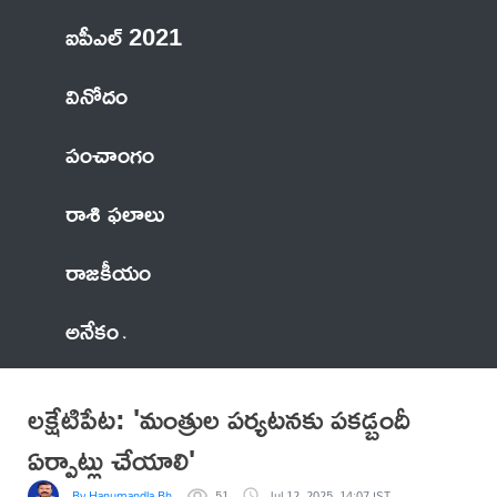
ఐపీఎల్ 2021
వినోదం
పంచాంగం
రాశి ఫలాలు
రాజకీయం
అనేకం
లక్షేటిపేట: 'మంత్రుల పర్యటనకు పకడ్బందీ
ఏర్పాట్లు చేయాలి'
By Hanumandla Bhadraiah
51
Jul 12, 2025, 14:07 IST