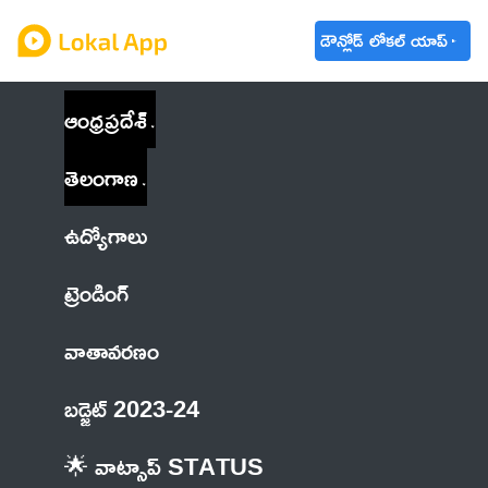
డౌన్లోడ్ లోకల్ యాప్
ఆంధ్రప్రదేశ్
తెలంగాణ
ఉద్యోగాలు
ట్రెండింగ్
వాతావరణం
బడ్జెట్ 2023-24
🌟 వాట్సాప్ STATUS