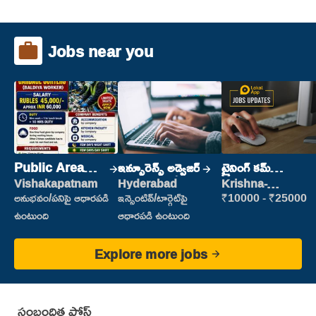
Jobs near you
Public Area
ఇన్సూరెన్స్ అడ్వైజర్
ట్రైనింగ్ కమ్
Cleaner
ప్లేస్‌మెంట్
Vishakapatnam
Hyderabad
Krishna-
vijayawada
అనుభవం/పనిపై ఆధారపడి
ఇన్సెంటివ్/టార్గెట్‌పై
₹10000 - ₹25000
ఉంటుంది
ఆధారపడి ఉంటుంది
Explore more jobs
సంబంధిత పోస్ట్