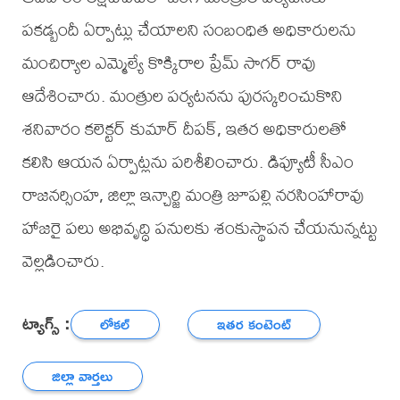
పకడ్బందీ ఏర్పాట్లు చేయాలని సంబంధిత అధికారులను
మంచిర్యాల ఎమ్మెల్యే కొక్కిరాల ప్రేమ్ సాగర్ రావు
ఆదేశించారు. మంత్రుల పర్యటనను పురస్కరించుకొని
శనివారం కలెక్టర్ కుమార్ దీపక్, ఇతర అధికారులతో
కలిసి ఆయన ఏర్పాట్లను పరిశీలించారు. డిప్యూటీ సీఎం
రాజనర్సింహ, జిల్లా ఇన్చార్జి మంత్రి జూపల్లి నరసింహారావు
హాజరై పలు అభివృద్ధి పనులకు శంకుస్థాపన చేయనున్నట్టు
వెల్లడించారు.
ట్యాగ్స్ :
లోకల్
ఇతర కంటెంట్
జిల్లా వార్తలు