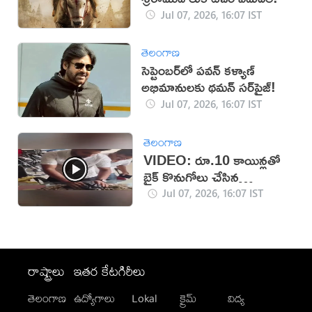
Jul 07, 2026, 16:07 IST
తెలంగాణ
సెప్టెంబర్‌లో పవన్ కళ్యాణ్
అభిమానులకు థమన్ సర్‌ప్రైజ్!
Jul 07, 2026, 16:07 IST
తెలంగాణ
VIDEO: రూ.10 కాయిన్లతో
బైక్ కొనుగోలు చేసిన
యువకుడు!
Jul 07, 2026, 16:07 IST
రాష్ట్రాలు
ఇతర కేటగిరీలు
తెలంగాణ
ఉద్యోగాలు
Lokal
క్రైమ్
విద్య