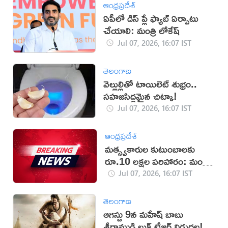
ఆంధ్రప్రదేశ్
ఏపీలో డిస్ ప్లే ఫ్యాబ్ ఏర్పాటు
చేయాలి: మంత్రి లోకేష్
Jul 07, 2026, 16:07 IST
తెలంగాణ
వెల్లుల్లితో టాయిలెట్ శుభ్రం..
సహజసిద్ధమైన చిట్కా!
Jul 07, 2026, 16:07 IST
ఆంధ్రప్రదేశ్
మత్స్యకారుల కుటుంబాలకు
రూ.10 లక్షల పరిహారం: మంత్రి
అచ్చెన్న
Jul 07, 2026, 16:07 IST
తెలంగాణ
ఆగస్టు 9న మహేష్ బాబు
శ్రీరాముడి లుక్ టీజర్ విడుదల!