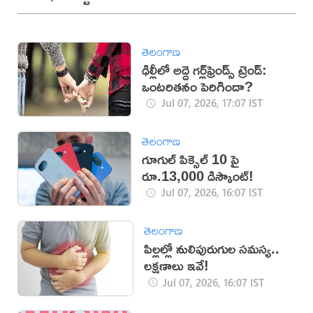
తెలంగాణ
ఢిల్లీలో అద్దె గర్ల్‌ఫ్రెండ్స్ ట్రెండ్:
ఒంటరితనం పెరిగిందా?
Jul 07, 2026, 17:07 IST
తెలంగాణ
గూగుల్ పిక్సెల్ 10 పై
రూ.13,000 డిస్కౌంట్!
Jul 07, 2026, 16:07 IST
తెలంగాణ
పిల్లల్లో నులిపురుగుల సమస్య..
లక్షణాలు ఇవే!
Jul 07, 2026, 16:07 IST