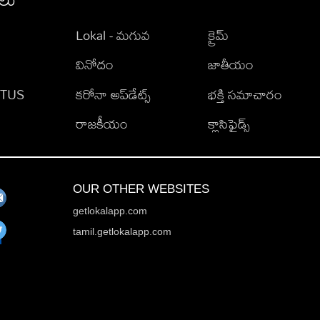
Lokal - మగువ
క్రైమ్
వినోదం
జాతీయం
TATUS
కరోనా అప్‌డేట్స్
భక్తి సమాచారం
రాజకీయం
క్లాసిఫైడ్స్
OUR OTHER WEBSITES
getlokalapp.com
tamil.getlokalapp.com