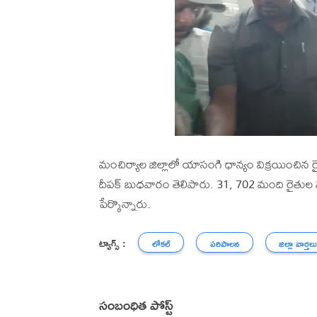
మంచిర్యాల జిల్లాలో యాసంగి ధాన్యం విక్రయించిన రైత
దీపక్ బుధవారం తెలిపారు. 31, 702 మంది రైతుల నుం
పేర్కొన్నారు.
ట్యాగ్స్ :
లోకల్
పరిపాలన
జిల్లా వార్తల
సంబంధిత పోస్ట్