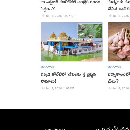
జూ.ఎన్టీఆర్‌ పొలిటికల్‌ ఎంట్రీకి రంగం
హత్యలకు ముం
సిద్ధం..?
చేసిన రాజ్ క
Jul 13, 2026, 12:07 IST
Jul 13, 2026,
తెలంగాణ
తెలంగాణ
ఇక్కడ కోనేటిలో చేపలకు శ్రీ వైష్ణవ
వర్షాకాలంలో
నామాలు!
మేలు?
Jul 13, 2026, 11:07 IST
Jul 13, 2026,
రాష్ట్రాలు
ఇతర కేటగిర