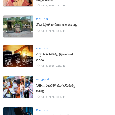
Jul 13, 2026, 03:07 IST
తెలంగాణ
నేడు ఢిల్లీలో జాతీయ జల సదస్సు
Jul 13, 2026, 03:07 IST
తెలంగాణ
మళ్లీ పెరుగుతోన్న క్రూడాయిల్
ధరలు
Jul 13, 2026, 02:07 IST
ఆంధ్రప్రదేశ్
SIR.. రేపటితో ముగియనున్న
గడువు
Jul 13, 2026, 00:07 IST
తెలంగాణ