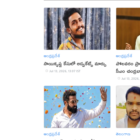
ఆంధ్రప్రదేశ్
ఆంధ్రప్రదేశ్
సాయికృష్ణ కేసులో అడ్వకేట్స్ మార్పు
పోలవరం ప్రాజ
సీఎం చంద్రబ
Jul 13, 2026, 13:07 IST
Jul 13, 2026,
ఆంధ్రప్రదేశ్
తెలంగాణ