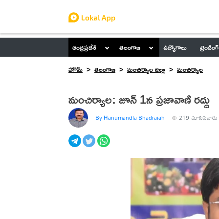
ఆంధ్రప్రదేశ్
తెలంగాణ
ఉద్యోగాలు
ట్రెండింగ్
హోమ్
తెలంగాణ
మంచిర్యాల జిల్లా
మంచిర్యాల
మంచిర్యాల: జూన్ 1న ప్రజావాణి రద్దు
By Hanumandla Bhadraiah
219
చూసినవారు