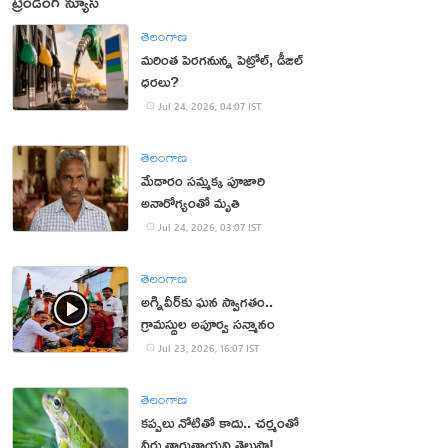
ట్రెండింగ్ న్యూస్
తెలంగాణ
మరింత పెరగనున్న పెట్రోల్, డీజిల్
ధరలు?
Jul 24, 2026, 04:07 IST
తెలంగాణ
మేడారం సమ్మక్క పూజారి
అనారోగ్యంతో మృతి
Jul 24, 2026, 03:07 IST
తెలంగాణ
అగ్నివీర్‌కు ఘన స్వాగతం..
గ్రామస్థుల అపూర్వ సన్మానం
Jul 23, 2026, 16:07 IST
తెలంగాణ
కప్పలు నోటితో కాదు.. చర్మంతో
నీరు తాగుతాయని తెలుసా!