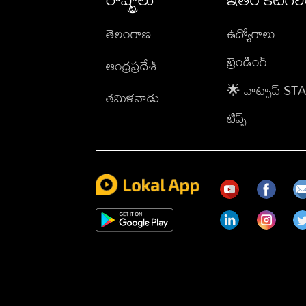
తెలంగాణ
ఉద్యోగాలు
ట్రెండింగ్
ఆంధ్రప్రదేశ్
🌟 వాట్సాప్ S
తమిళనాడు
టిప్స్