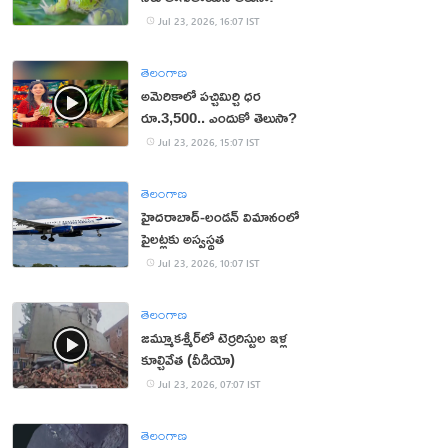
Jul 23, 2026, 16:07 IST
తెలంగాణ
అమెరికాలో పచ్చిమిర్చి ధర
రూ.3,500.. ఎందుకో తెలుసా?
Jul 23, 2026, 15:07 IST
తెలంగాణ
హైదరాబాద్‌-లండన్‌ విమానంలో
పైలట్లకు అస్వస్థత
Jul 23, 2026, 10:07 IST
తెలంగాణ
జమ్మూకశ్మీర్‌లో టెర్రరిస్టుల ఇళ్ల
కూల్చివేత (వీడియో)
Jul 23, 2026, 07:07 IST
తెలంగాణ