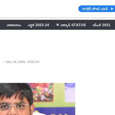
డౌన్లోడ్ లోకల్ యాప్
వాతావరణం
బడ్జెట్ 2023-24
🌟 వాట్సాప్ STATUS
ఐపీఎల్ 2021
May 30, 2026, 16:05 IST