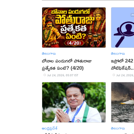
తెలంగాణ
తెలంగాణ
బోనాల పండుగలో పోతురాజు
ఇస్రోలో 242 
ప్రత్యేకత ఏంటి? (4/20)
నోటిఫికేషన్.
Jul 24, 2026, 05:07 IST
Jul 24, 2026,
ఆంధ్రప్రదేశ్
తెలంగాణ