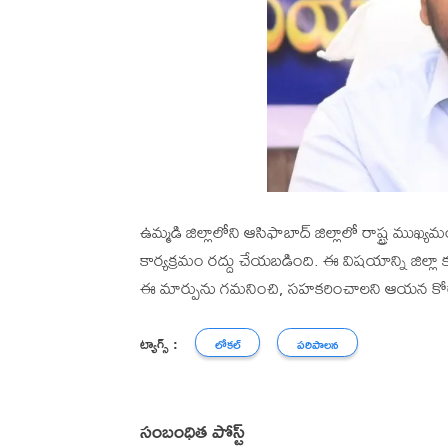
ఉమ్మడి జిల్లాలోని ఆసిఫాబాద్ జిల్లాలో రాష్ట్ర ముఖ
కార్యక్రమం రద్దు చేయబడింది. ఈ విషయాన్ని జిల్లా 
ఈ మార్పును గమనించి, సహకరించాలని ఆయన కో
ట్యాగ్స్ :
లోకల్
పరిపాలన
సంబంధిత పోస్ట్