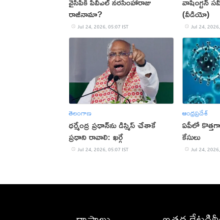
వైసీపీకి పీవీఎల్ నరసింహారాజు
వాషింగ్టన్ 
రాజీనామా?
(వీడియో)
Jul 24, 2026, 05:07 IST
Jul 24, 2026,
తెలంగాణ
ఆంధ్రప్రదేశ్
ధర్మేంద్ర ప్రధాన్‌ను డిస్మిస్‌ చేశాకే
ఏపీలో కొత్త
ప్రధాని రావాలి: ఖర్గే
కేసులు
Jul 24, 2026, 05:07 IST
Jul 24, 2026,
రాష్ట్రాలు
ఇతర కేటగిర