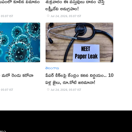
సమీపంలో కూలిన విమానం
శుక్రవారం ఈ వస్తువులు దానం చేస్తే
లక్ష్మీదేవి అనుగ్రహం!
 05:07 IST
Jul 24, 2026, 05:07 IST
తెలంగాణ
గా మరో రెండు కరోనా
పేపర్‌ లీక్‌లపై కేంద్రం కఠిన నిర్ణయం.. 10
ఏళ్ల జైలు, రూ.కోటి జరిమానా!
 05:07 IST
Jul 24, 2026, 05:07 IST
ీలు