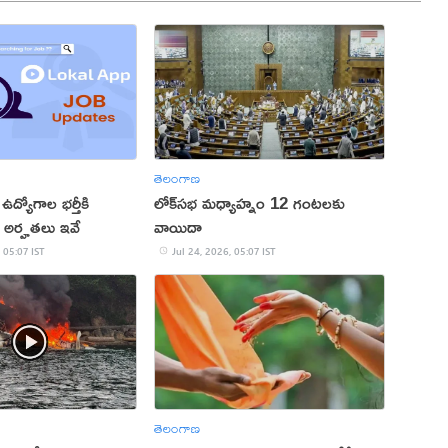
తెలంగాణ
ఉద్యోగాల భర్తీకి
లోక్‌సభ మధ్యాహ్నం 12 గంటలకు
. అర్హతలు ఇవే
వాయిదా
 05:07 IST
Jul 24, 2026, 05:07 IST
తెలంగాణ