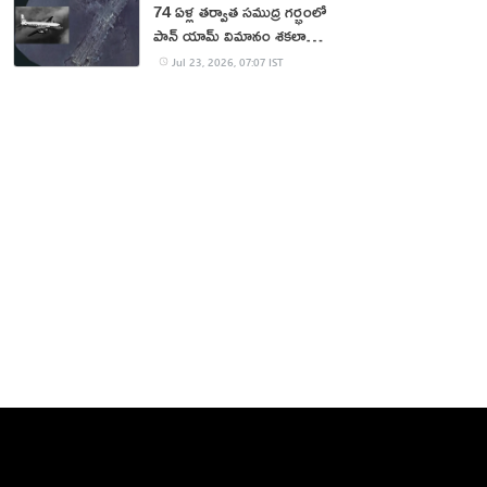
74 ఏళ్ల తర్వాత సముద్ర గర్భంలో
పాన్ యామ్ విమానం శకలాలు
లభ్యం
Jul 23, 2026, 07:07 IST