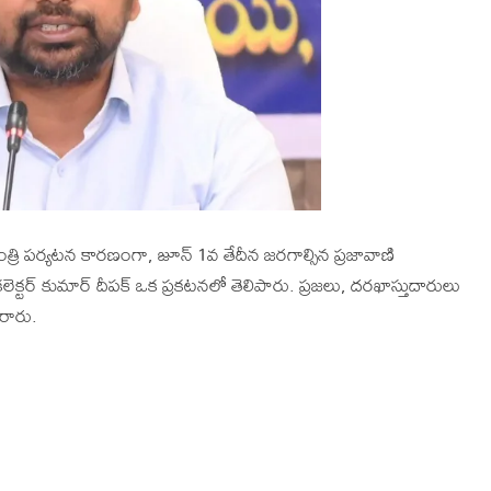
్యమంత్రి పర్యటన కారణంగా, జూన్ 1వ తేదీన జరగాల్సిన ప్రజావాణి
కలెక్టర్ కుమార్ దీపక్ ఒక ప్రకటనలో తెలిపారు. ప్రజలు, దరఖాస్తుదారులు
రారు.