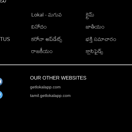
Lokal - మగువ
క్రైమ్
వినోదం
జాతీయం
TATUS
కరోనా అప్‌డేట్స్
భక్తి సమాచారం
రాజకీయం
క్లాసిఫైడ్స్
OUR OTHER WEBSITES
getlokalapp.com
tamil.getlokalapp.com