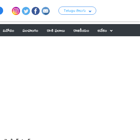
Telugu తెలుగు
వినోదం
పంచాంగం
రాశి ఫలాలు
రాజకీయం
అనేకం