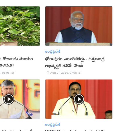
ఆంధ్రప్రదేశ్
: రోగాలను మాయం
భోగాపురం ఎయిర్‌పోర్టు.. ఉత్తరాంధ్ర
 మెడిసిన్!
అభివృద్ధికి రన్‌వే: మోదీ
, 08:08 IST
Aug 01, 2026, 07:08 IST
ఆంధ్రప్రదేశ్