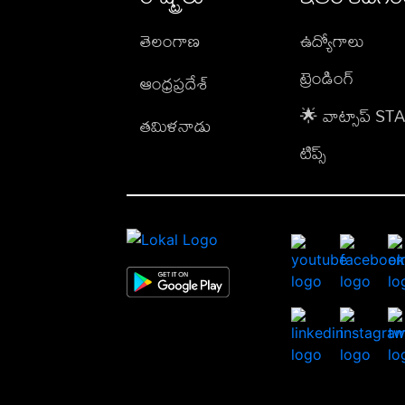
తెలంగాణ
ఉద్యోగాలు
ట్రెండింగ్
ఆంధ్రప్రదేశ్
🌟 వాట్సాప్ S
తమిళనాడు
టిప్స్