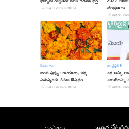
భార్యను గొడ్డలితో నరికి చంపిన భర్త
2027 నాటికి
చంద్రబాబు
Aug 01, 2026, 07:08 IST
Aug 01, 2026
తెలంగాణ
ఆంధ్రప్రదేశ్
బంతి పువ్వు: గాయాలు, చర్మ
ఎర్ర బస్సు ర
సమస్యలకు సహజ ఔషధం
ఎయిర్‌బస్సు వచ
Aug 01, 2026, 07:08 IST
Aug 01, 2026
రాష్ట్రాలు
ఇతర కేటగిర