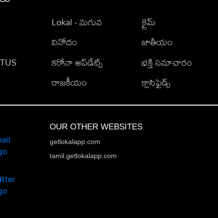
Lokal - మగువ
క్రైమ్
వినోదం
జాతీయం
TATUS
కరోనా అప్‌డేట్స్
భక్తి సమాచారం
రాజకీయం
క్లాసిఫైడ్స్
OUR OTHER WEBSITES
getlokalapp.com
tamil.getlokalapp.com