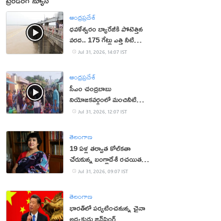
ట్రెండింగ్ న్యూస్
ఆంధ్రప్రదేశ్
ధవళేశ్వరం బ్యారేజీకి పోటెత్తిన
వరద.. 175 గేట్లు ఎత్తి నీటి
విడుదల
Jul 31, 2026, 14:07 IST
ఆంధ్రప్రదేశ్
సీఎం చంద్రబాబు
నియోజకవర్గంలో మంచినీటి
కష్టాలు.. మహిళలు ఆందోళన
Jul 31, 2026, 12:07 IST
తెలంగాణ
19 ఏళ్ల త‌ర్వాత కోల్‌క‌తా
చేరుకున్న బంగ్లాదేశీ ర‌చ‌యిత
త‌స్లీమా న‌స్రీన్‌
Jul 31, 2026, 09:07 IST
తెలంగాణ
భారత్‌లో పర్యటించనున్న చైనా
అధ్యక్షుడు జిన్‌పింగ్