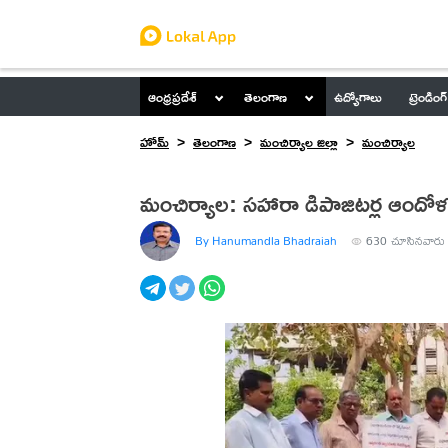
ఆంధ్రప్రదేశ్
తెలంగాణ
ఉద్యోగాలు
ట్రెండింగ్
హోమ్
తెలంగాణ
మంచిర్యాల జిల్లా
మంచిర్యాల
మంచిర్యాల: సహారా డిపాజిటర్ల ఆందో
By Hanumandla Bhadraiah
630
చూసినవారు