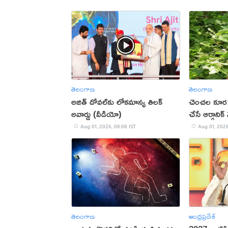
తెలంగాణ
తెలంగాణ
అజిత్ దోవ‌ల్‌కు లోక‌మాన్య‌ తిల‌క్
చెంచల కూర
అవార్డు (వీడియో)
చేసే ఆర్గానిక్
Aug 01, 2026, 08:08 IST
Aug 01, 2026
తెలంగాణ
ఆంధ్రప్రదేశ్