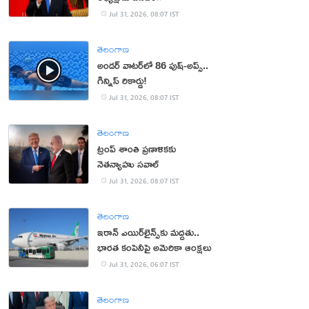
Jul 31, 2026, 08:07 IST
తెలంగాణ
అండర్ వాటర్‌లో 86 పుష్-అప్స్..
గిన్నిస్ రికార్డు!
Jul 31, 2026, 08:07 IST
తెలంగాణ
ట్రంప్ శాంతి ప్రణాళికకు
నెతన్యాహు సవాల్‌
Jul 31, 2026, 08:07 IST
తెలంగాణ
ఇరాన్ ఎయిర్‌లైన్స్‌కు మద్దతు..
భారత కంపెనీపై అమెరికా ఆంక్షలు
Jul 31, 2026, 06:07 IST
తెలంగాణ