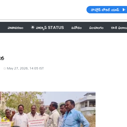
డౌన్లోడ్ లోకల్ యాప్
వాతావరణం
🌟 వాట్సాప్ STATUS
వినోదం
పంచాంగం
రాశి ఫలాల
ళన
May 27, 2026, 14:05 IST