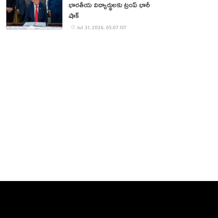
భారతీయ విద్యార్థులకు ట్రంప్ భారీ
షాక్
Jul 31, 2026, 05:07 IST