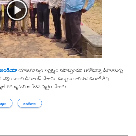
ఇండియా
యాజమాన్యం నిర్లక్ష్యం వహిస్తుందని ఆరోపిస్తూ డిపాజిటర్లు
ెల్లించాలని డిమాండ్ చేశారు. డబ్బులు రాకపోవడంతో తీవ్ర
యలే శరణ్యమని ఆవేదన వ్యక్తం చేశారు.
ార్తలు
ఇండియా