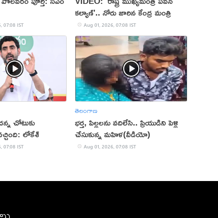
 పోలవరం పూర్తి: సీఎం
VIDEO: 'రాష్ట్ర ముఖ్యమంత్రి పవన్
కల్యాణ్'.. నోరు జారిన కేంద్ర మంత్రి
, 07:08 IST
Aug 01, 2026, 07:08 IST
తెలంగాణ
ాదన్న చోటుకు
భర్త, పిల్లలను వదిలేసి.. ప్రియుడిని పెళ్లి
్చింది: లోకేశ్‌
చేసుకున్న మహిళ(వీడియో)
, 07:08 IST
Aug 01, 2026, 07:08 IST
ీలు