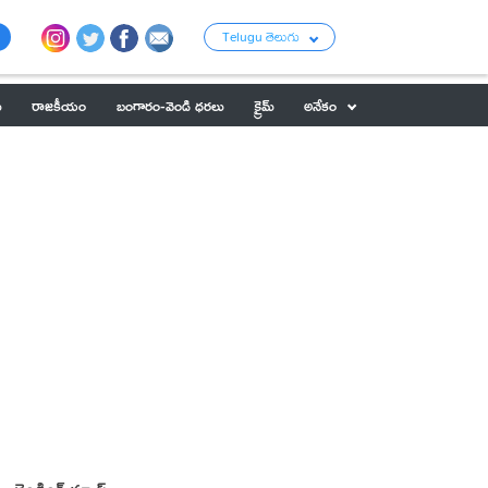
Telugu తెలుగు
ు
రాజకీయం
బంగారం-వెండి ధరలు
క్రైమ్
అనేకం