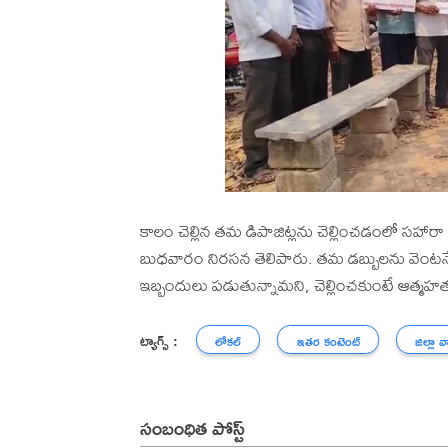
కాలం చెల్లిన తమ డిపాజిట్లను చెల్లించడంలో సహారా
బుధవారం నిరసన తెలిపారు. తమ డబ్బులను వెంటనే చ
ఇబ్బందులు పడుతున్నామని, చెల్లించకుంటే ఆత్మహత్
ట్యాగ్స్ :
లోకల్
ఇతర కంటెంట్
జిల్లా వ
సంబంధిత పోస్ట్