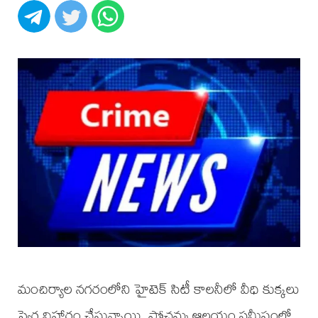
మంచిర్యాల నగరంలోని హైటెక్ సిటీ కాలనీలో వీధి కుక్కలు
స్వైర విహారం చేస్తున్నాయి. పోచమ్మ ఆలయం సమీపంలో