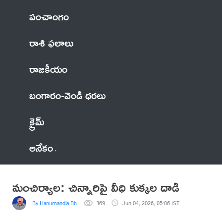
పంచాంగం
రాశి ఫలాలు
రాజకీయం
బంగారం-వెండి ధరలు
క్రైమ్
అనేకం
మంచిర్యాల: చిన్నారిపై వీధి కుక్కల దాడి
By Hanumandla Bhadraiah
369
Jun 04, 2026, 05:06 IST