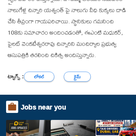
నాలుగేళ్ల చిన్నారి యశ్వంత్ పై నాలుగు వీధి కుక్కలు దాడి
చేసి తీవ్రంగా గాయపరిచాయి. స్థానికులు గమనించి
108కు సమాచారం అందించడంతో, ఈఎంటి మధుకర్,
పైలట్ వెంకటేశ్వరరావు చిన్నారిని మంచిర్యాల ప్రభుత్వ
ఆసుపత్రికి తరలించి చికిత్స అందిస్తున్నారు.
ట్యాగ్స్ :
లోకల్
క్రైమ్
Jobs near you