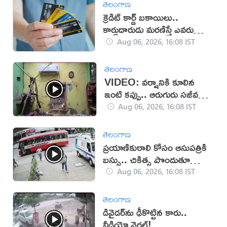
తెలంగాణ
క్రెడిట్ కార్డ్ బకాయిలు..
కార్డుదారుడు మరణిస్తే ఎవరు
చెల్లిస్తారు?
Aug 06, 2026, 16:08 IST
తెలంగాణ
VIDEO: వర్షానికి కూలిన
ఇంటి కప్పు.. ఆరుగురు సజీవ
సమాధి!
Aug 06, 2026, 16:08 IST
తెలంగాణ
ప్రయాణికురాలి కోసం ఆసుపత్రికి
బస్సు.. చికిత్స పొందుతూ
మహిళ మృతి!
Aug 06, 2026, 16:08 IST
తెలంగాణ
డివైడర్‌ను ఢీకొట్టిన కారు..
వీడియో వైరల్!