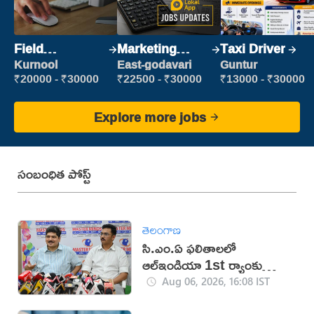
Field
Marketing
Taxi Driver
Marketing
Executive
Kurnool
East-godavari
Guntur
Executive
₹20000 - ₹30000
₹22500 - ₹30000
₹13000 - ₹30000
Explore more jobs
సంబంధిత పోస్ట్
తెలంగాణ
సి.ఎం.ఏ ఫలితాలలో
ఆల్ఇండియా 1st ర్యాంకు
సాధించిన మాస్టర్‌మైండ్స్
Aug 06, 2026, 16:08 IST