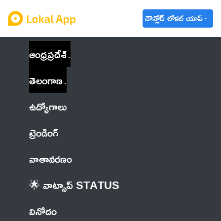
డౌన్లోడ్ లోకల్ యాప్
ఆంధ్రప్రదేశ్
తెలంగాణ
ఉద్యోగాలు
ట్రెండింగ్
వాతావరణం
🌟 వాట్సాప్ STATUS
వినోదం