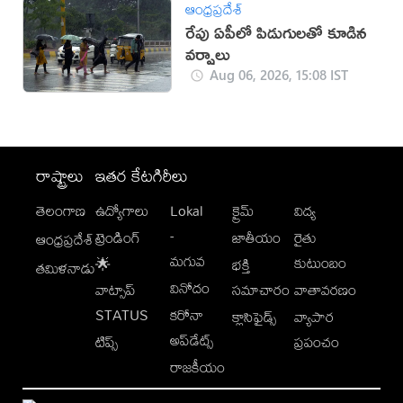
ఆంధ్రప్రదేశ్
రేపు ఏపీలో పిడుగులతో కూడిన
వర్షాలు
Aug 06, 2026, 15:08 IST
రాష్ట్రాలు
ఇతర కేటగిరీలు
తెలంగాణ
ఉద్యోగాలు
Lokal
క్రైమ్
విద్య
-
ట్రెండింగ్
జాతీయం
రైతు
ఆంధ్రప్రదేశ్
మగువ
కుటుంబం
🌟
భక్తి
తమిళనాడు
వినోదం
వాట్సాప్
సమాచారం
వాతావరణం
STATUS
కరోనా
క్లాసిఫైడ్స్
వ్యాపార
అప్‌డేట్స్
టిప్స్
ప్రపంచం
రాజకీయం