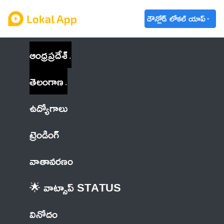
డౌన్లోడ్ లోకల్ యాప్
ఆంధ్రప్రదేశ్
తెలంగాణ
ఉద్యోగాలు
ట్రెండింగ్
వాతావరణం
🌟 వాట్సాప్ STATUS
వినోదం