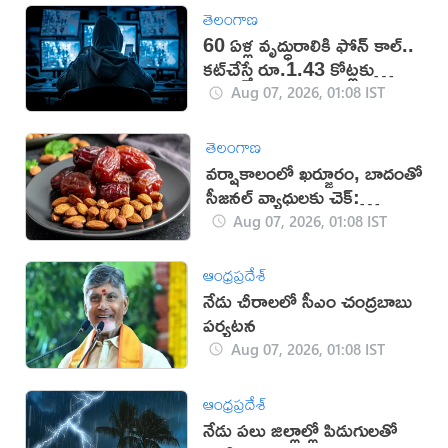
తెలంగాణ
60 ఏళ్ల వృద్ధురాలికి ఫోన్ కాల్..
కట్‌చేస్తే రూ.1.43 కోట్లకు
టోకరా
Aug 07, 2026, 01:08 IST
తెలంగాణ
వర్షాకాలంలో ఖర్జూరం, బాదంతో
సీజనల్ వ్యాధులకు చెక్:
నిపుణులు
Aug 07, 2026, 01:08 IST
ఆంధ్రప్రదేశ్
నేడు చీరాలలో సీఎం చంద్రబాబు
పర్యటన
Aug 07, 2026, 01:08 IST
ఆంధ్రప్రదేశ్
నేడు పలు జిల్లాల్లో పిడుగులతో