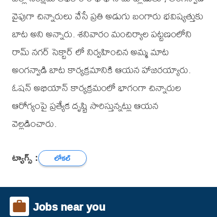
వైపుగా చిన్నారులు వేసే ప్రతి అడుగు బంగారు భవిష్యత్తుకు
బాట అని అన్నారు. శనివారం మంచిర్యాల పట్టణంలోని
రామ్ నగర్ సెక్టార్ లో నిర్వహించిన అమ్మ మాట
అంగన్వాడి బాట కార్యక్రమానికి ఆయన హాజరయ్యారు.
ఓషన్ అభియాన్ కార్యక్రమంలో భాగంగా చిన్నారుల
ఆరోగ్యంపై ప్రత్యేక దృష్టి సారిస్తున్నట్లు ఆయన
వెల్లడించారు.
ట్యాగ్స్ :
లోకల్
Jobs near you