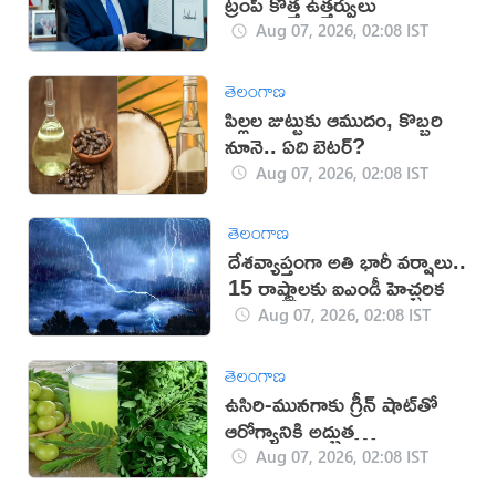
ట్రంప్ కొత్త ఉత్తర్వులు
Aug 07, 2026, 02:08 IST
తెలంగాణ
పిల్లల జుట్టుకు ఆముదం, కొబ్బరి
నూనె.. ఏది బెటర్?
Aug 07, 2026, 02:08 IST
తెలంగాణ
దేశవ్యాప్తంగా అతి భారీ వర్షాలు..
15 రాష్ట్రాలకు ఐఎండీ హెచ్చరిక
Aug 07, 2026, 02:08 IST
తెలంగాణ
ఉసిరి-మునగాకు గ్రీన్ షాట్‌తో
ఆరోగ్యానికి అద్భుత
ప్రయోజనాలు!
Aug 07, 2026, 02:08 IST