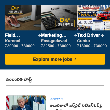
Field
Marketing
Taxi Driver
Marketing
Executive
Kurnool
East-godavari
Guntur
Executive
₹20000 - ₹30000
₹22500 - ₹30000
₹13000 - ₹30000
Explore more jobs
సంబంధిత పోస్ట్
తెలంగాణ
అమెరికాలో బర్త్‌రైట్ సిటిజన్‌షిప్‌పై