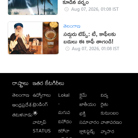
కూడిన వర్షం
Aug 07, 2026, 01:08 IST
తెలంగాణ
సద్గురు టిప్స్: టీ, కాఫీలకు
బదులు ఈ కాఫీ తాగండి!
Aug 07, 2026, 01:08 IST
రాష్ట్రాలు
ఇతర కేటగిరీలు
తెలంగాణ
ఉద్యోగాలు
Lokal
క్రైమ్
విద్య
-
ట్రెండింగ్
జాతీయం
రైతు
ఆంధ్రప్రదేశ్
మగువ
కుటుంబం
🌟
భక్తి
తమిళనాడు
వినోదం
వాట్సాప్
సమాచారం
వాతావరణం
STATUS
కరోనా
క్లాసిఫైడ్స్
వ్యాపార