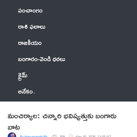
పంచాంగం
రాశి ఫలాలు
రాజకీయం
బంగారం-వెండి ధరలు
క్రైమ్
అనేకం
మంచిర్యాల: చిన్నారి భవిష్యత్తుకు బంగారు
బాట
By Hanumandla Bhadraiah
309
May 30, 2026, 13:05 IST