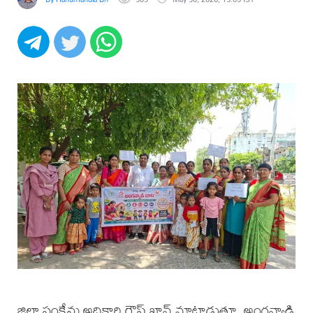
జిల్లా సంక్షేమ అధికారి రౌఫ్ ఖాన్ మాట్లాడుతూ, అంగన్వాడి