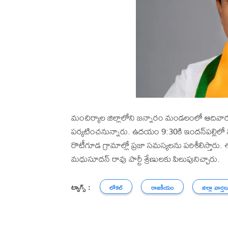
మంచిర్యాల జిల్లాలోని జన్నారం మండలంలో ఆదివారం ఎం
పర్యటించనున్నారు. ఉదయం 9:30కి ఇందన్‌పల్లిలో 
రొటీగూడ గ్రామాల్లో ప్రజా సమస్యలను పరిశీలిస్
మధుసూదన్ రావు పార్టీ శ్రేణులకు పిలుపునిచ్చారు.
ట్యాగ్స్ :
లోకల్
రాజకీయం
జిల్లా వార్తల