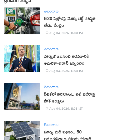
ట్రెండింగ్ న్యూస్
తెలంగాణ
E20 పెట్రోల్‌పై వెనక్కి తగ్గే పరిస్థితి
లేదు: కేంద్రం
Aug 04, 2026, 16:08 IST
తెలంగాణ
హార్ముజ్ జలసంధి తెరవడానికి
అమెరికా-ఇరాన్ ఒప్పందం
Aug 04, 2026, 13:08 IST
తెలంగాణ
పీఓకేలో నిరసనలు.. అల్ జజీరాపై
పాక్ ఆంక్షలు
Aug 04, 2026, 11:08 IST
తెలంగాణ
సూర్య ఘర్ పథకం.. 50
లక్షలకుపైగా గృహాలకు సోలార్