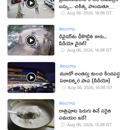
బస్సు.. చికిత్స పొందుతూ
మహిళ మృతి!
Aug 06, 2026, 16:08 IST
తెలంగాణ
డివైడర్‌ను ఢీకొట్టిన కారు..
వీడియో వైరల్!
Aug 06, 2026, 16:08 IST
తెలంగాణ
మూడో అంతస్తు నుంచి కిందపడ్డ
ఏడాదిన్నర పాప (వీడియో)
Aug 06, 2026, 16:08 IST
తెలంగాణ
రాత్రిపూట పెరుగు తినే సరైన
సమయం ఇదే!
Aug 06, 2026, 15:08 IST