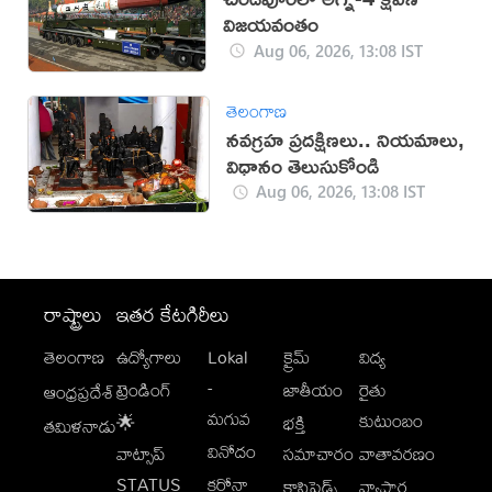
విజయవంతం
Aug 06, 2026, 13:08 IST
తెలంగాణ
నవగ్రహ ప్రదక్షిణలు.. నియమాలు,
విధానం తెలుసుకోండి
Aug 06, 2026, 13:08 IST
రాష్ట్రాలు
ఇతర కేటగిరీలు
తెలంగాణ
ఉద్యోగాలు
Lokal
క్రైమ్
విద్య
-
ట్రెండింగ్
జాతీయం
రైతు
ఆంధ్రప్రదేశ్
మగువ
కుటుంబం
🌟
భక్తి
తమిళనాడు
వినోదం
వాట్సాప్
సమాచారం
వాతావరణం
STATUS
కరోనా
క్లాసిఫైడ్స్
వ్యాపార