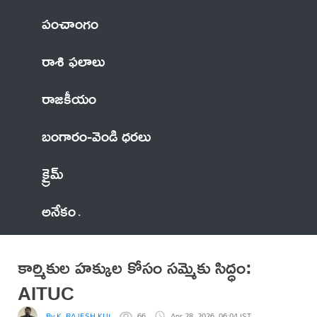
పంచాంగం
రాశి ఫలాలు
రాజకీయం
బంగారం-వెండి ధరలు
క్రైమ్
అనేకం
కార్మికుల హక్కుల కోసం సమ్మెకు సిద్ధం:
AITUC
By K. RAJESH KUMAR
66
Apr 28, 2026, 06:04 IST