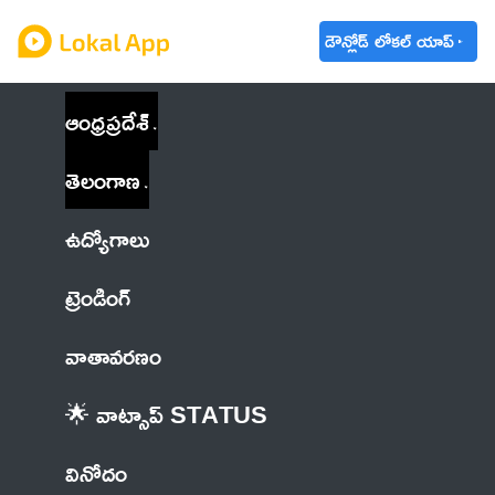
డౌన్లోడ్ లోకల్ యాప్
ఆంధ్రప్రదేశ్
తెలంగాణ
ఉద్యోగాలు
ట్రెండింగ్
వాతావరణం
🌟 వాట్సాప్ STATUS
వినోదం