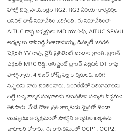
హాల్లో నిన్న సాయంత్రం RG2, RG3 ఏరియా కార్యకర్తల
జనరల్ బాడీ సమావేశం జరిగింది. ఈ సమావేశంలో
AITUC రాష్ట్ర అధ్యక్షులు MD యుసాఫ్, AITUC SEWU
అధ్యక్షులు వాసిరెడ్డి సీతారామయ్య, డిప్యూటీ జనరల్
సెక్రెటరీ YV రావు, వైస్ ప్రెసిడెంట్ బండారి క్రాంతి, బ్రాంచ్
సెక్రటరీ MRC రెడ్డి, అసిస్టెంట్ బ్రాంచ్ సెక్రటరీ DT రావు
పాల్గొన్నారు. 4 లేబర్ కోడ్స్ వల్ల కార్మికులకు జరిగే
నష్టాలను వారు వివరించారు. సింగరేణిలో పరిణామాలను
బట్టి అన్ని కార్మిక సంఘాలను కలుపుకొని సమ్మెకు సిద్ధమని
తెలిపారు. మేడే రోజు ప్రతి కార్మికుడు మైన్లలో జెండా
ఆవిష్కరణ కార్యక్రమంలో పాల్గొని కార్మికుల ఐక్యతను
చాటాలని కోరారు. ఈ కార్యక్రమంలో OCP1, OCP2,