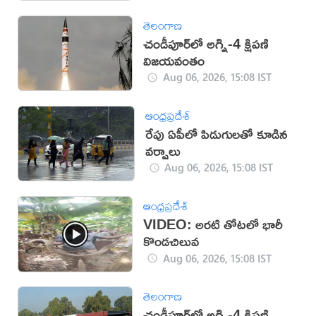
తెలంగాణ
చండీపూర్‌లో అగ్ని-4 క్షిపణి
విజయవంతం
Aug 06, 2026, 15:08 IST
ఆంధ్రప్రదేశ్
రేపు ఏపీలో పిడుగులతో కూడిన
వర్షాలు
Aug 06, 2026, 15:08 IST
ఆంధ్రప్రదేశ్
VIDEO: అరటి తోటలో భారీ
కొండచిలువ
Aug 06, 2026, 15:08 IST
తెలంగాణ
చండీపూర్‌లో అగ్ని-4 క్షిపణి