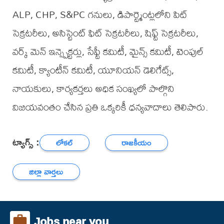
ALP, CHP, S&PC గనులు, డిపార్ట్మెంట్లలోని పిట్
సెక్రటరీలు, అసిస్టెంట్ ఫిట్ సెక్రటరీలు, షిఫ్ట్ సెక్రటరీలు,
వర్క్ మెన్ ఇన్స్పెక్టర్లు, సేఫ్టీ కమిటీ, మైన్స్ కమిటీ, టెంపుల్
కమిటీ, క్యాంటీన్ కమిటీ, యూనియన్ డెలిగేట్స్,
నాయకులు, కార్యకర్తలు అధిక సంఖ్యలో పాల్గొని
విజయవంతం చేసిన ప్రతి ఒక్కరికీ ధన్యవాదాలు తెలిపారు.
ట్యాగ్స్ :
లోకల్
రాజకీయం
జిల్లా వార్తలు
Jobs near you