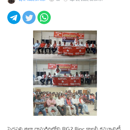
పెద్దపల్లి జిల్లా రామగిరిలోని RG2 8inc కాలనీ కమ్యూనిటీ