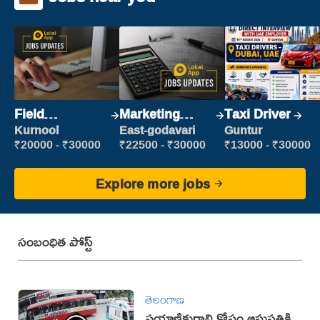
Field
Marketing
Taxi Driver
Marketing
Executive
Kurnool
East-godavari
Guntur
Executive
₹20000 - ₹30000
₹22500 - ₹30000
₹13000 - ₹30000
Explore more jobs
సంబంధిత పోస్ట్
తెలంగాణ
ప్రయాణికురాలి కోసం ఆసుపత్రికి