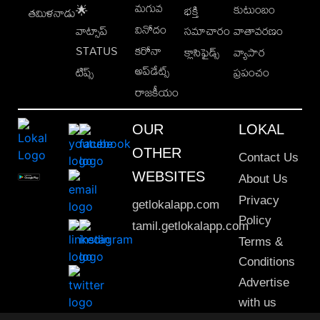
మగువ
కుటుంబం
🌟
భక్తి
తమిళనాడు
వినోదం
వాట్సాప్
సమాచారం
వాతావరణం
STATUS
కరోనా
క్లాసిఫైడ్స్
వ్యాపార
అప్‌డేట్స్
టిప్స్
ప్రపంచం
రాజకీయం
OUR
LOKAL
OTHER
Contact Us
WEBSITES
About Us
Privacy
getlokalapp.com
Policy
tamil.getlokalapp.com
Terms &
Conditions
Advertise
with us