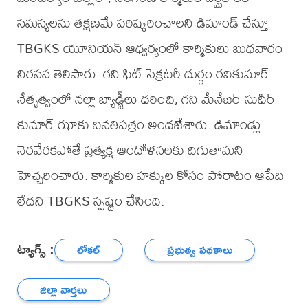
సమస్యలను తక్షణమే పరిష్కరించాలని డిమాండ్ చేస్తూ
TBGKS యూనియన్ ఆధ్వర్యంలో కార్మికులు బుధవారం
నిరసన తెలిపారు. గని ఫిట్ సెక్రటరీ దుర్గం రవికుమార్
నేతృత్వంలో నల్లా బ్యాడ్జీలు ధరించి, గని మేనేజర్ సుధీర్
కుమార్ ఝాకు వినతిపత్రం అందజేశారు. డిమాండ్లు
నెరవేరకపోతే ప్రత్యక్ష ఆందోళనలకు దిగుతామని
హెచ్చరించారు. కార్మికుల హక్కుల కోసం పోరాటం ఆపేది
లేదని TBGKS స్పష్టం చేసింది.
ట్యాగ్స్ :
లోకల్
ప్రభుత్వ పథకాలు
జిల్లా వార్తలు