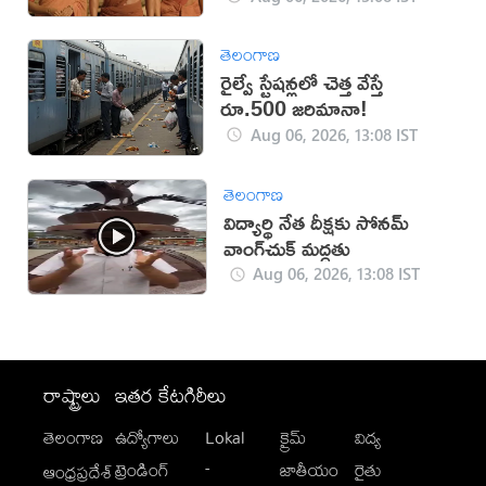
తెలంగాణ
రైల్వే స్టేషన్లలో చెత్త వేస్తే
రూ.500 జరిమానా!
Aug 06, 2026, 13:08 IST
తెలంగాణ
విద్యార్థి నేత దీక్షకు సోనమ్
వాంగ్‌చుక్ మద్దతు
Aug 06, 2026, 13:08 IST
రాష్ట్రాలు
ఇతర కేటగిరీలు
తెలంగాణ
ఉద్యోగాలు
Lokal
క్రైమ్
విద్య
-
ట్రెండింగ్
జాతీయం
రైతు
ఆంధ్రప్రదేశ్