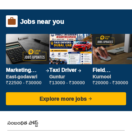
Jobs near you
Marketing
Taxi Driver
Field
Executive
Marketing
East-godavari
Guntur
Kurnool
Executive
₹22500 - ₹30000
₹13000 - ₹30000
₹20000 - ₹30000
Explore more jobs
సంబంధిత పోస్ట్