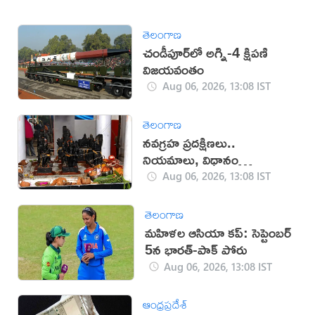
తెలంగాణ
చండీపూర్‌లో అగ్ని-4 క్షిపణి
విజయవంతం
Aug 06, 2026, 13:08 IST
తెలంగాణ
నవగ్రహ ప్రదక్షిణలు..
నియమాలు, విధానం
తెలుసుకోండి
Aug 06, 2026, 13:08 IST
తెలంగాణ
మహిళల ఆసియా కప్‌: సెప్టెంబర్
5న భారత్-పాక్ పోరు
Aug 06, 2026, 13:08 IST
ఆంధ్రప్రదేశ్