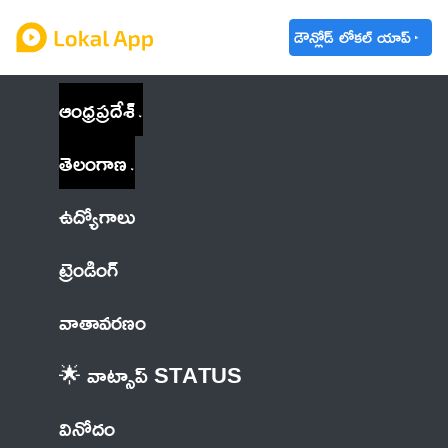
డౌన్లోడ్ లోకల్ యాప్
ఆంధ్రప్రదేశ్
తెలంగాణ
ఉద్యోగాలు
ట్రెండింగ్
వాతావరణం
🌟 వాట్సాప్ STATUS
వినోదం