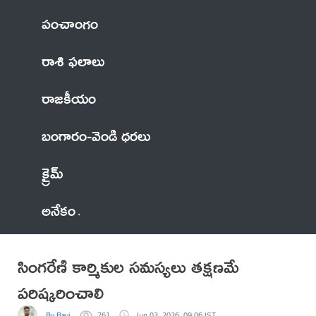
పంచాంగం
రాశి ఫలాలు
రాజకీయం
బంగారం-వెండి ధరలు
క్రైమ్
అనేకం
సింగరేణి కార్మికుల సమస్యలు తక్షణమే
పరిష్కరించాలి
By Ravi
761
Jun 03, 2026, 09:06 IST