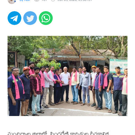
మంచిర్యాల జిల్లాలో, సింగరేణి కార్మికుల దీర్ఘకాలిక