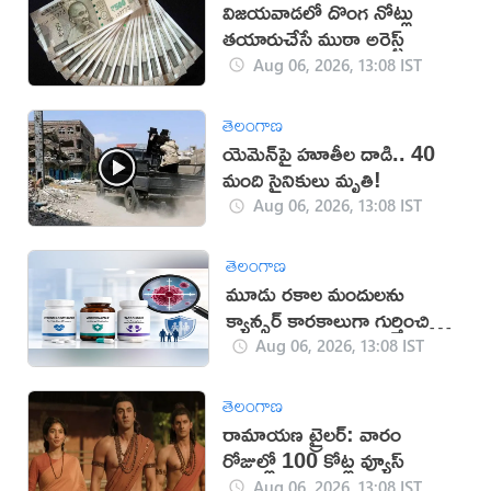
విజయవాడలో దొంగ నోట్లు
తయారుచేసే ముఠా అరెస్ట్
Aug 06, 2026, 13:08 IST
తెలంగాణ
యెమెన్‌పై హూతీల దాడి.. 40
మంది సైనికులు మృతి!
Aug 06, 2026, 13:08 IST
తెలంగాణ
మూడు రకాల మందులను
క్యాన్సర్ కారకాలుగా గుర్తించిన
WHO
Aug 06, 2026, 13:08 IST
తెలంగాణ
రామాయణ ట్రైలర్: వారం
రోజుల్లో 100 కోట్ల వ్యూస్
Aug 06, 2026, 13:08 IST