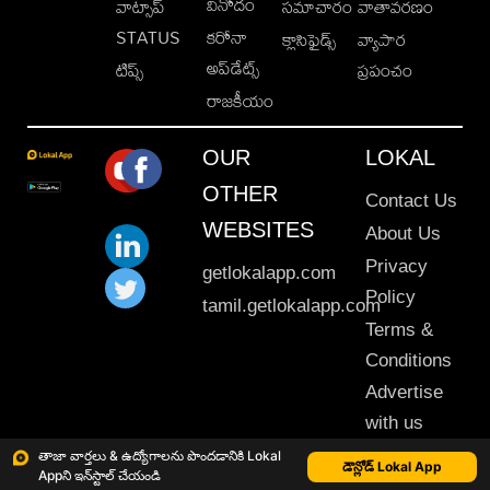
వినోదం
వాట్సాప్
సమాచారం
వాతావరణం
STATUS
కరోనా
క్లాసిఫైడ్స్
వ్యాపార
అప్‌డేట్స్
టిప్స్
ప్రపంచం
రాజకీయం
OUR
LOKAL
OTHER
Contact Us
WEBSITES
About Us
Privacy
getlokalapp.com
Policy
tamil.getlokalapp.com
Terms &
Conditions
Advertise
with us
Sitemap
తాజా వార్తలు & ఉద్యోగాలను పొందడానికి Lokal
డౌన్లోడ్ Lokal App
Appని ఇన్‌స్టాల్ చేయండి
This material may not be published, transmitted, rewritten or redistributed. © 2020 Lokal App. All rights reserved.