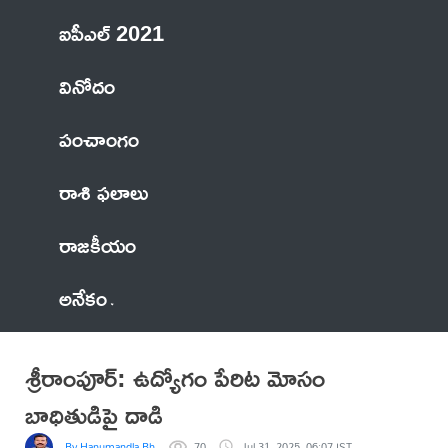
ఐపీఎల్ 2021
వినోదం
పంచాంగం
రాశి ఫలాలు
రాజకీయం
అనేకం
శ్రీరాంపూర్: ఉద్యోగం పేరిట మోసం
బాధితుడిపై దాడి
By Hanumandla Bhadraiah
70
Jul 31, 2025, 06:07 IST