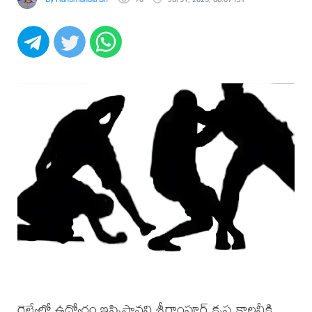
రైల్వేలో ఉద్యోగం ఇప్పిస్తానని శ్రీరాంపూర్ కృష్ణ కాలనీకి