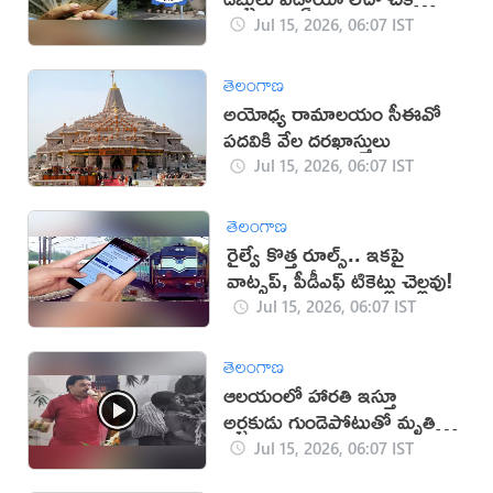
చేసుకోండి ఇలా!
Jul 15, 2026, 06:07 IST
తెలంగాణ
అయోధ్య రామాలయం సీఈవో
పదవికి వేల దరఖాస్తులు
Jul 15, 2026, 06:07 IST
తెలంగాణ
రైల్వే కొత్త రూల్స్.. ఇకపై
వాట్సప్, పీడీఎఫ్ టికెట్లు చెల్లవు!
Jul 15, 2026, 06:07 IST
తెలంగాణ
ఆలయంలో హారతి ఇస్తూ
అర్చకుడు గుండెపోటుతో మృతి
(వీడియో)
Jul 15, 2026, 06:07 IST