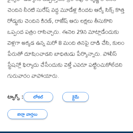
చెందిన నీరటి సురేష్ వద్ద మూడేళ్ల కిందట ఆర్కే సిక్స్ కొత్త
రోడ్డుకు చెందిన కిరణ్, రాజేష్ ఆరు లక్షలు తీసుకొని
ఒప్పంద పత్రం రాసిచ్చారు. ఈనెల 29న మాట్లాడేందుకు
వెళ్లగా అక్కడ ఉన్న మరో 8 మంది తనపై దాడి చేసి, కులం
పేరుతో దూషించాడని బాధితుడు పేర్కొన్నారు. పోలీస్
స్టేషన్లో ఫిర్యాదు చేసేందుకు వెళ్తే ఎవరూ పట్టించుకోలేదని
గురువారం వాపోయారు.
ట్యాగ్స్ :
లోకల్
క్రైమ్
జిల్లా వార్తలు