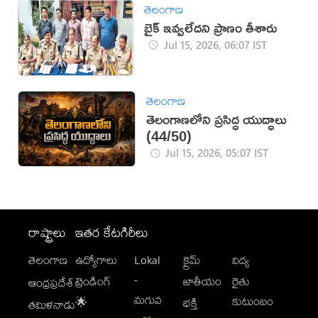
తెలంగాణ
బైక్ ఇవ్వలేదని ప్రాణం తీశారు
Jul 15, 2026, 06:07 IST
తెలంగాణ
తెలంగాణలోని ప్రసిద్ధ యుద్ధాలు
(44/50)
Jul 15, 2026, 05:07 IST
రాష్ట్రాలు
ఇతర కేటగిరీలు
తెలంగాణ
ఉద్యోగాలు
Lokal
క్రైమ్
విద్య
-
ట్రెండింగ్
జాతీయం
రైతు
ఆంధ్రప్రదేశ్
మగువ
కుటుంబం
🌟
భక్తి
తమిళనాడు