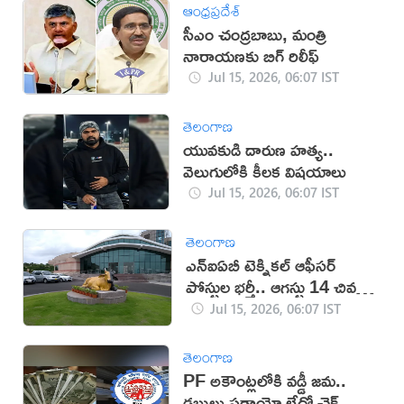
ఆంధ్రప్రదేశ్
సీఎం చంద్రబాబు, మంత్రి
నారాయణకు బిగ్ రిలీఫ్
Jul 15, 2026, 06:07 IST
తెలంగాణ
యువకుడి దారుణ హత్య..
వెలుగులోకి కీలక విషయాలు
Jul 15, 2026, 06:07 IST
తెలంగాణ
ఎన్ఐఏబీ టెక్నికల్ ఆఫీసర్
పోస్టుల భర్తీ.. ఆగస్టు 14 చివరి
తేదీ
Jul 15, 2026, 06:07 IST
తెలంగాణ
PF అకౌంట్లలోకి వడ్డీ జమ..
డబ్బులు పడ్డాయో లేదో చెక్