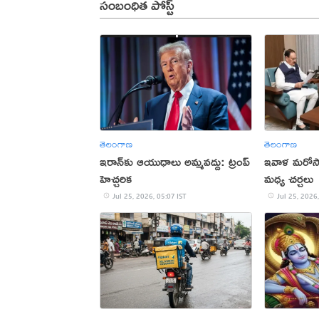
సంబంధిత పోస్ట్
తెలంగాణ
తెలంగాణ
ఇరాన్‌కు ఆయుధాలు అమ్మవద్దు: ట్రంప్
ఇవాళ మరోసారి
హెచ్చరిక
మధ్య చర్చలు
Jul 25, 2026, 05:07 IST
Jul 25, 2026,