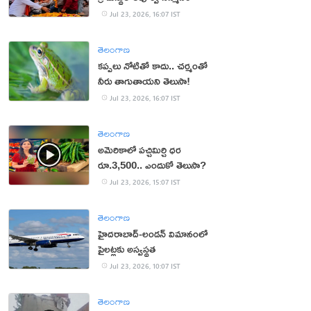
Jul 23, 2026, 16:07 IST
తెలంగాణ
కప్పలు నోటితో కాదు.. చర్మంతో
నీరు తాగుతాయని తెలుసా!
Jul 23, 2026, 16:07 IST
తెలంగాణ
అమెరికాలో పచ్చిమిర్చి ధర
రూ.3,500.. ఎందుకో తెలుసా?
Jul 23, 2026, 15:07 IST
తెలంగాణ
హైదరాబాద్‌-లండన్‌ విమానంలో
పైలట్లకు అస్వస్థత
Jul 23, 2026, 10:07 IST
తెలంగాణ