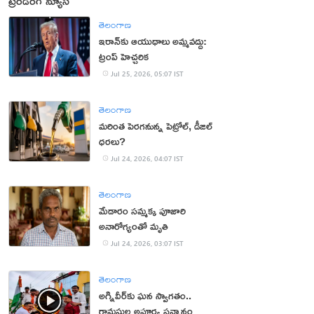
ట్రెండింగ్ న్యూస్
తెలంగాణ
ఇరాన్‌కు ఆయుధాలు అమ్మవద్దు:
ట్రంప్ హెచ్చరిక
Jul 25, 2026, 05:07 IST
తెలంగాణ
మరింత పెరగనున్న పెట్రోల్, డీజిల్
ధరలు?
Jul 24, 2026, 04:07 IST
తెలంగాణ
మేడారం సమ్మక్క పూజారి
అనారోగ్యంతో మృతి
Jul 24, 2026, 03:07 IST
తెలంగాణ
అగ్నివీర్‌కు ఘన స్వాగతం..
గ్రామస్థుల అపూర్వ సన్మానం