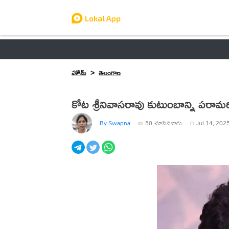
ఆంధ్రప్రదేశ్
తెలంగాణ
ఉద్యోగాలు
ట్రెండింగ్
హోమ్
తెలంగాణ
కోట శ్రీనివాసరావు కుటుంబాన్ని పరా
By Swapna
50
చూసినవారు
Jul 14, 2025