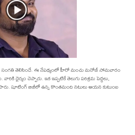
ిన సంగతి తెలిసిందే. ఈ నేపథ్యంలో హీరో మంచు మనోజ్ సోమవారం
రికి ధైర్యం చెప్పారు. ఇక ఇప్పటికే తెలుగు పరిశ్రమ పెద్దలు,
ారు. షూటింగ్ బిజీలో ఉన్న కొంతమంది నటులు ఆయన కుటుంబ