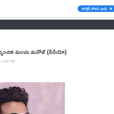
డౌన్లోడ్ లోకల్ యాప్
వాతావరణం
బడ్జెట్ 2023-24
🌟 వాట్సాప్ STATUS
ఐపీఎల్ 2021
మర్శించిన మంచు మనోజ్ (వీడియో)
, 13:07 IST