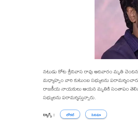
నటుడు కోట శ్రీనివాస రావు ఆదివారం మృతి చెంద
మధ్యాహ్నం వారి కుటుంబ సభ్యులను పరామర్శించారు. వా
రాజకీయ నాయకులు ఆయన మృతికి సంతాపం తెలిప
సభ్యులను పరామర్శిస్తున్నారు.
ట్యాగ్స్ :
లోకల్
సినిమా