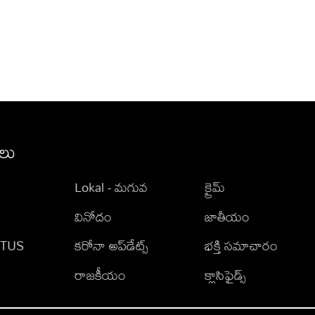
ీలు
Lokal - మగువ
క్రైమ్
వినోదం
జాతీయం
TATUS
కరోనా అప్‌డేట్స్
భక్తి సమాచారం
రాజకీయం
క్లాసిఫైడ్స్