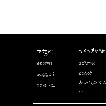
రాష్ట్రాలు
ఇతర కేటగిర
తెలంగాణ
ఉద్యోగాలు
ట్రెండింగ్
ఆంధ్రప్రదేశ్
🌟 వాట్సాప్ S
తమిళనాడు
టిప్స్