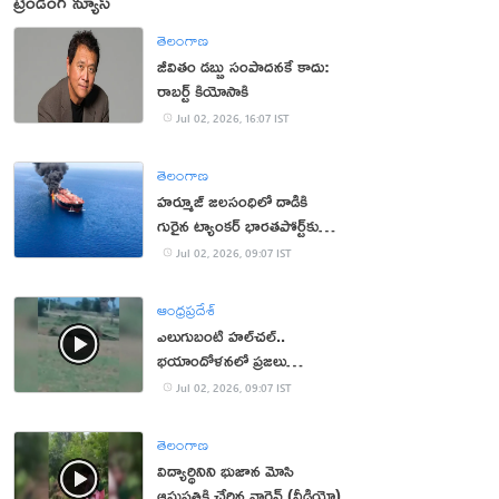
ట్రెండింగ్ న్యూస్
తెలంగాణ
జీవితం డబ్బు సంపాదనకే కాదు:
రాబర్ట్ కియోసాకి
Jul 02, 2026, 16:07 IST
తెలంగాణ
హర్మూజ్ జలసంధిలో దాడికి
గురైన ట్యాంకర్ భారతపోర్ట్‌కు
చేరిక
Jul 02, 2026, 09:07 IST
ఆంధ్రప్రదేశ్
ఎలుగుబంటి హల్‌చల్..
భయాందోళనలో ప్రజలు
(వీడియో)
Jul 02, 2026, 09:07 IST
తెలంగాణ
విద్యార్థినిని భుజాన మోసి
ఆసుపత్రికి చేర్చిన వార్డెన్ (వీడియో)