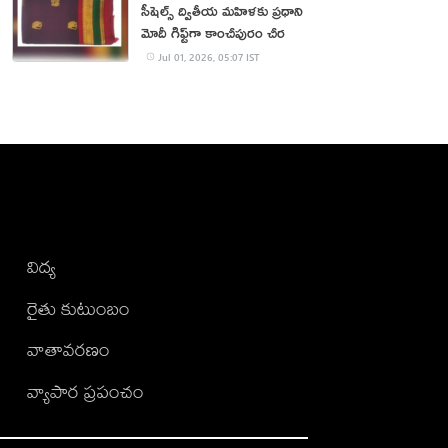
సీషెల్స్ ద్వితీయ మహిళకు ‍ప్రధాని
మోదీ గిఫ్ట్‌గా కాంచీపురం చీర
Jul 01, 2026, 05:07 IST
విద్య
రైతు కుటుంబం
వాతావరణం
వ్యాపార ప్రపంచం