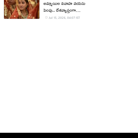
అమ్మాయిల వివాహ వయసు
పెంపు.. దేశవ్యాప్తంగా
భిన్నాభిప్రాయాలు
Jul 15, 2026, 04:07 IST