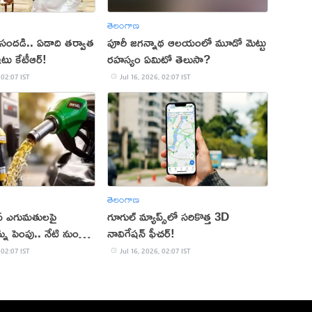
తెలంగాణ
సందడి.. ఏడాది తర్వాత
పూరీ జగన్నాథ ఆలయంలో మూడో మెట్టు
టు కేటీఆర్!
రహస్యం ఏమిటో తెలుసా?
 02:07 IST
Jul 16, 2026, 02:07 IST
తెలంగాణ
ఎఫ్ ఎగుమతులపై
గూగుల్ మ్యాప్స్‌లో సరికొత్త 3D
్ను పెంపు.. నేటి నుంచే
నావిగేషన్ ఫీచర్!
 02:07 IST
Jul 16, 2026, 02:07 IST