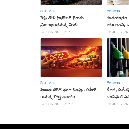
తెలంగాణ
తెలంగాణ
రేపు తొలి హైడ్రోజన్ రైలును
పాదయాత్రల 
ప్రారంభించనున్న మోదీ
అటు జగన్, ఇ
Jul 16, 2026, 02:07 IST
Jul 16, 2026,
తెలంగాణ
తెలంగాణ
సినిమా టికెట్ ధరల పెంపు.. ఏపీలో
డీజిల్, ఏటీ
రానున్న కొత్త విధానం
విండ్‌ఫాల్ పన
అమలు
Jul 16, 2026, 02:07 IST
Jul 16, 2026,