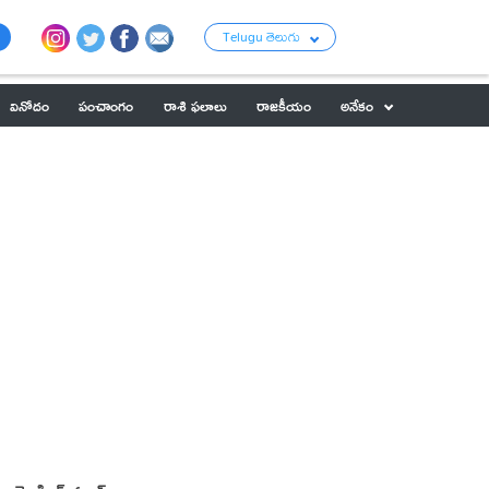
Telugu తెలుగు
వినోదం
పంచాంగం
రాశి ఫలాలు
రాజకీయం
అనేకం