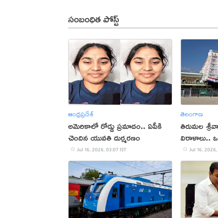
సంబంధిత పోస్ట్
ఆంధ్రప్రదేశ్
తెలంగాణ
అమెరికాలో రోడ్డు ప్రమాదం.. ఏపీకి
తిరుమల శ్రీవార
చెందిన యువతి దుర్మరణం
విరాళాలు.. 
కోట్లు
Jul 16, 2026, 03:07 IST
Jul 16, 2026,