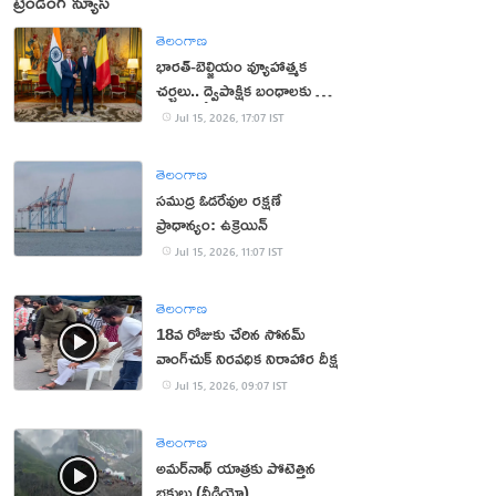
ట్రెండింగ్ న్యూస్
తెలంగాణ
భారత్-బెల్జియం వ్యూహాత్మక
చర్చలు.. ద్వైపాక్షిక బంధాలకు కొత్త
ఊపు
Jul 15, 2026, 17:07 IST
తెలంగాణ
సముద్ర ఓడరేవుల రక్షణే
ప్రాధాన్యం: ఉక్రెయిన్
Jul 15, 2026, 11:07 IST
తెలంగాణ
18వ రోజుకు చేరిన సోనమ్
వాంగ్‌చుక్ నిరవధిక నిరాహార దీక్ష
Jul 15, 2026, 09:07 IST
తెలంగాణ
అమర్‌నాథ్ యాత్రకు పోటెత్తిన
భక్తులు (వీడియో)