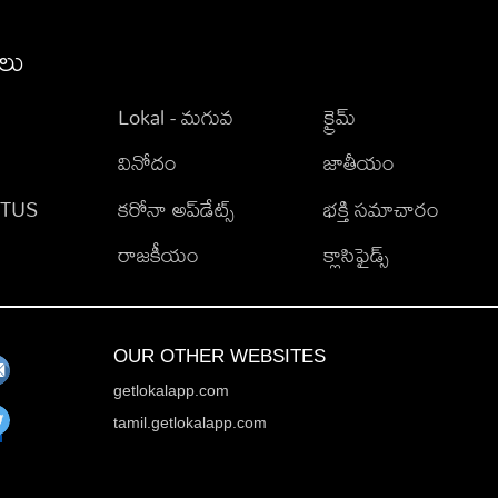
ీలు
Lokal - మగువ
క్రైమ్
వినోదం
జాతీయం
TATUS
కరోనా అప్‌డేట్స్
భక్తి సమాచారం
రాజకీయం
క్లాసిఫైడ్స్
OUR OTHER WEBSITES
getlokalapp.com
tamil.getlokalapp.com