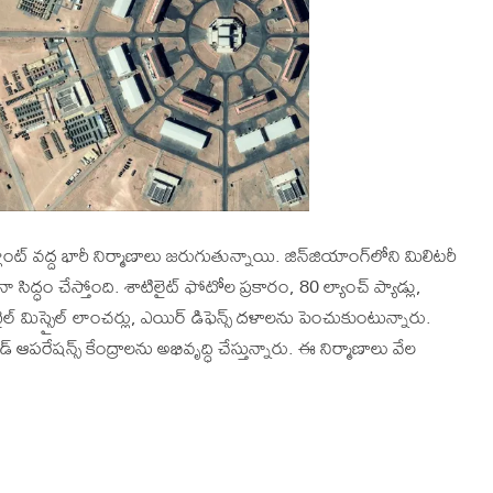
ాంట్ వద్ద భారీ నిర్మాణాలు జరుగుతున్నాయి. జిన్‌జియాంగ్‌లోని మిలిటరీ
ు చైనా సిద్ధం చేస్తోంది. శాటిలైట్ ఫోటోల ప్రకారం, 80 ల్యాంచ్ ప్యాడ్లు,
మొబైల్ మిస్సైల్ లాంచర్లు, ఎయిర్ డిఫెన్స్ దళాలను పెంచుకుంటున్నారు.
ండ్ ఆపరేషన్స్ కేంద్రాలను అభివృద్ధి చేస్తున్నారు. ఈ నిర్మాణాలు వేల