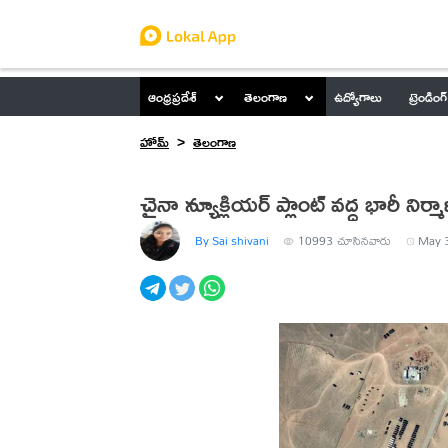
ఆంధ్రప్రదేశ్
తెలంగాణ
ఉద్యోగాలు
ట్రెండింగ్
హోమ్
తెలంగాణ
చైనా న్యూక్లియర్ ప్లాంట్ వద్ద భారీ నిర్మ
By Sai shivani
10993
చూసినవారు
May 3