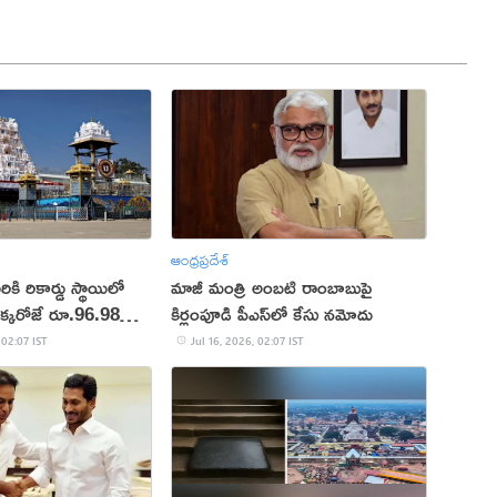
ఆంధ్రప్రదేశ్
ికి రికార్డు స్థాయిలో
మాజీ మంత్రి అంబటి రాంబాబుపై
ఒక్కరోజే రూ.96.98
కిర్లంపూడి పీఎస్‌లో కేసు నమోదు
 02:07 IST
Jul 16, 2026, 02:07 IST