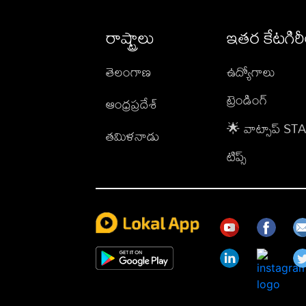
రాష్ట్రాలు
ఇతర కేటగిర
తెలంగాణ
ఉద్యోగాలు
ట్రెండింగ్
ఆంధ్రప్రదేశ్
🌟 వాట్సాప్ S
తమిళనాడు
టిప్స్