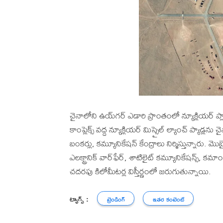
చైనాలోని ఉయ్‌గర్ ఎడారి ప్రాంతంలో న్యూక్లియర్ ప్ల
కాంప్లెక్స్ వద్ద న్యూక్లియర్ మిస్సైల్ ల్యాంచ్ ప్యాడ్లన
బంకర్లు, కమ్యూనికేషన్ కేంద్రాలు నిర్మిస్తున్నారు. 
ఎలక్ట్రానిక్ వార్‌ఫేర్, శాటిలైట్ కమ్యూనికేషన్స్, కమా
చదరపు కిలోమీటర్ల విస్తీర్ణంలో జరుగుతున్నాయి.
ట్యాగ్స్ :
ట్రెండింగ్
ఇతర కంటెంట్