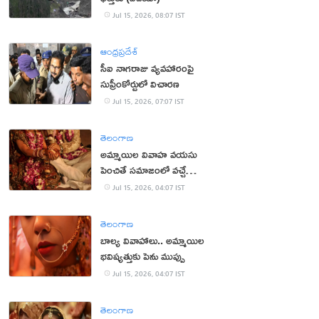
Jul 15, 2026, 08:07 IST
ఆంధ్రప్రదేశ్
సీఐ నాగరాజు వ్యవహారంపై
సుప్రీంకోర్టులో విచారణ
Jul 15, 2026, 07:07 IST
తెలంగాణ
అమ్మాయిల వివాహ వయసు
పెంచితే సమాజంలో వచ్చే
మార్పులు ఇవే!
Jul 15, 2026, 04:07 IST
తెలంగాణ
బాల్య వివాహాలు.. అమ్మాయిల
భవిష్యత్తుకు పెను ముప్పు
Jul 15, 2026, 04:07 IST
తెలంగాణ