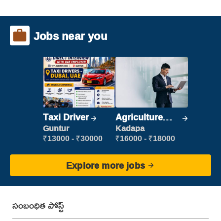
Jobs near you
Taxi Driver
Agriculture
Labour
Guntur
Kadapa
₹13000 - ₹30000
₹16000 - ₹18000
Explore more jobs
సంబంధిత పోస్ట్