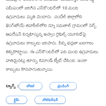
సమీపంలో జరిగిన ఎన్‌కౌంటర్‌లో 10 మంది
ఉగ్రవాదులు మృతి చెందారు. చందేల్ జిల్లాలోని
ఖెంగ్‌జోయ్ తహసీల్‌లోని న్యూ సమతాల్ గ్రామంలో సెర్చ్
ఆపరేషన్ నిర్వహిస్తున్న అస్సాం రైఫిల్స్ యూనిట్‌పై
ఉగ్రవాదులు కాల్పులు జరిపారు. దీన్ని భద్రతా బలగాలు
తిప్పికొట్టాయి. ఈ ఎన్‌కౌంటర్‌లో పది మంది ఉగ్రవాదులు
హతమైనట్లు తూర్పు కమాండ్ ట్వీట్ చేసింది. ఇంకా
కాల్పులు కొనసాగుతున్నాయి.
ట్యాగ్స్ :
లోకల్
ట్రెండింగ్
క్రైమ్
నోటిఫికేషన్