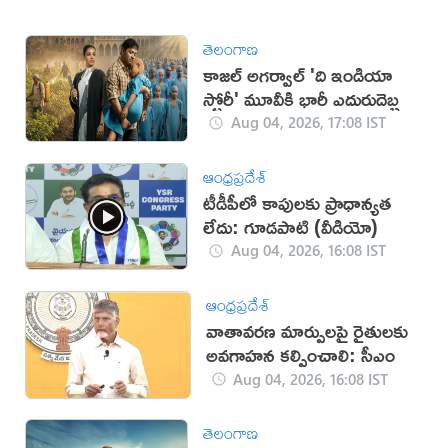
తెలంగాణ
కాజల్ అగర్వాల్ 'ది ఇండియా
స్టోరీ' మూవీకి భారీ ఎదురుదెబ్బ
Aug 04, 2026, 17:08 IST
ఆంధ్రప్రదేశ్
టీడీపీలో కాపులకు ప్రాధాన్యత
లేదు: గూడపాటి (వీడియో)
Aug 04, 2026, 16:08 IST
ఆంధ్రప్రదేశ్
వాతావరణ మార్పులపై రైతులకు
అవగాహన కల్పించాలి: సీఎం
Aug 04, 2026, 16:08 IST
తెలంగాణ