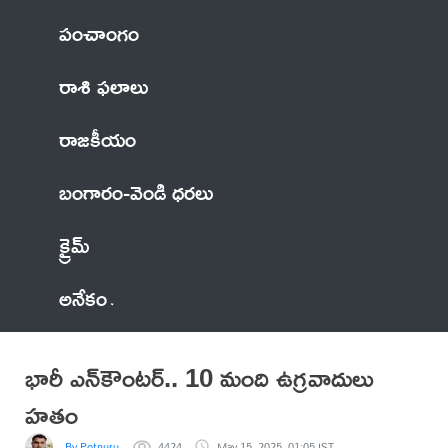
పంచాంగం
రాశి ఫలాలు
రాజకీయం
బంగారం-వెండి ధరలు
క్రైమ్
అనేకం
భారీ ఎన్‌కౌంటర్‌.. 10 మంది ఉగ్రవాదులు
హతం
By Potnuru
4424
May 15, 2025, 01:05 IST