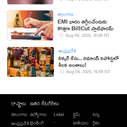
తెలంగాణ
EMI భారం తగ్గించేందుకు
కొత్తగా BillCut ప్లాట్‌ఫారమ్
Aug 04, 2026, 16:08 IST
ఆంధ్రప్రదేశ్
లిక్కర్ కేసు.. రిమాండ్​ రిపోర్టులో
కీలక అంశాలు!
Aug 04, 2026, 16:08 IST
రాష్ట్రాలు
ఇతర కేటగిరీలు
తెలంగాణ
ఉద్యోగాలు
Lokal
క్రైమ్
విద్య
-
ట్రెండింగ్
జాతీయం
రైతు
ఆంధ్రప్రదేశ్