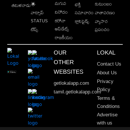
మగువ
కుటుంబం
🌟
భక్తి
తమిళనాడు
వినోదం
వాట్సాప్
సమాచారం
వాతావరణం
STATUS
కరోనా
క్లాసిఫైడ్స్
వ్యాపార
అప్‌డేట్స్
టిప్స్
ప్రపంచం
రాజకీయం
OUR
LOKAL
OTHER
Contact Us
WEBSITES
About Us
Privacy
getlokalapp.com
Policy
tamil.getlokalapp.com
Terms &
Conditions
Advertise
with us