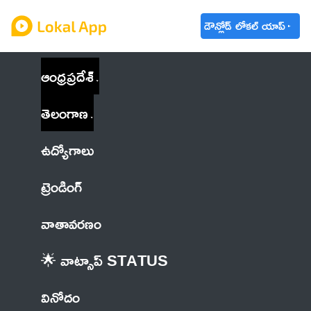
డౌన్లోడ్ లోకల్ యాప్
ఆంధ్రప్రదేశ్
తెలంగాణ
ఉద్యోగాలు
ట్రెండింగ్
వాతావరణం
🌟 వాట్సాప్ STATUS
వినోదం