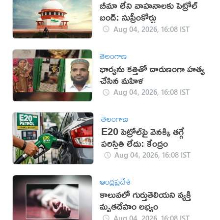
బీమా లేని వాహనాలకు పెట్రోల్
బంద్: సుప్రీంకోర్టు
Aug 04, 2026, 16:08 IST
తెలంగాణ
భార్యను కత్తితో దారుణంగా హత్య
చేసిన మహిళ
Aug 04, 2026, 16:08 IST
తెలంగాణ
E20 పెట్రోల్‌పై వెనక్కి తగ్గే
పరిస్థితి లేదు: కేంద్రం
Aug 04, 2026, 16:08 IST
ఆంధ్రప్రదేశ్
కాలువలో గుర్తుతెలియని వ్యక్తి
మృతదేహం లభ్యం
Aug 04, 2026, 16:08 IST