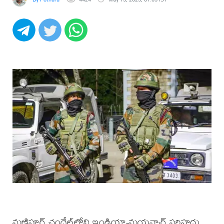
మణిపూర్‌ చందేల్‌లోని ఇండియా-మయన్మార్ సరిహద్దు