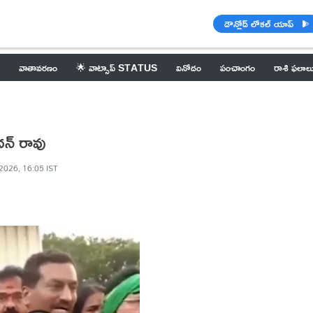
డౌన్లోడ్ లోకల్ యాప్
వాతావరణం
🌟 వాట్సాప్ STATUS
వినోదం
పంచాంగం
రాశి ఫలాల
దన్ రావు
2026, 16:05 IST