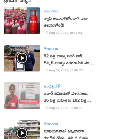
ట్రెండింగ్ న్యూస్
తెలంగాణ
గ్యాస్ అయిపోతోందా? ఇలా
తెలుసుకోండి!
Aug 07, 2026, 10:08 IST
తెలంగాణ
92 ఏళ్ల బామ్మ వింగ్ వాక్..
గిన్నిస్ రికార్డు తిరగరాసిన వండర్
ఉమెన్
Aug 07, 2026, 08:08 IST
ఆంధ్రప్రదేశ్
ఆధార్‌ నమోదులో పొరపాటు..
36 ఏళ్ల మహిళకు 102 ఏళ్ల
వయసు!
Aug 07, 2026, 08:08 IST
తెలంగాణ
లూధియానాలో ఒక్కసారిగా
కుంగిన రోడ్డు.. తప్పిన ముప్పు