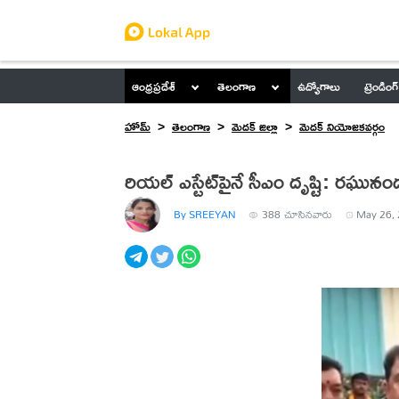
ఆంధ్రప్రదేశ్
తెలంగాణ
ఉద్యోగాలు
ట్రెండింగ్
హోమ్
తెలంగాణ
మెదక్ జిల్లా
మెదక్ నియోజకవర్గం
రియల్ ఎస్టేట్‌పైనే సీఎం దృష్టి: రఘునం
By SREEYAN
388
చూసినవారు
May 26, 