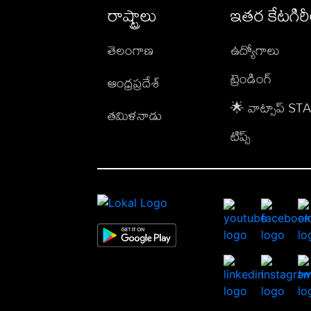
రాష్ట్రాలు
ఇతర కేటగిర
తెలంగాణ
ఉద్యోగాలు
ట్రెండింగ్
ఆంధ్రప్రదేశ్
🌟 వాట్సాప్ S
తమిళనాడు
టిప్స్