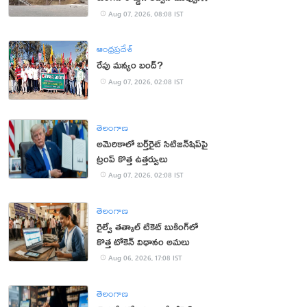
(వీడియో)
Aug 07, 2026, 08:08 IST
ఆంధ్రప్రదేశ్
రేపు మన్యం బంద్‌?
Aug 07, 2026, 02:08 IST
తెలంగాణ
అమెరికాలో బర్త్‌రైట్ సిటిజన్‌షిప్‌పై
ట్రంప్ కొత్త ఉత్తర్వులు
Aug 07, 2026, 02:08 IST
తెలంగాణ
రైల్వే తత్కాల్ టికెట్ బుకింగ్‌లో
కొత్త టోకెన్ విధానం అమలు
Aug 06, 2026, 17:08 IST
తెలంగాణ