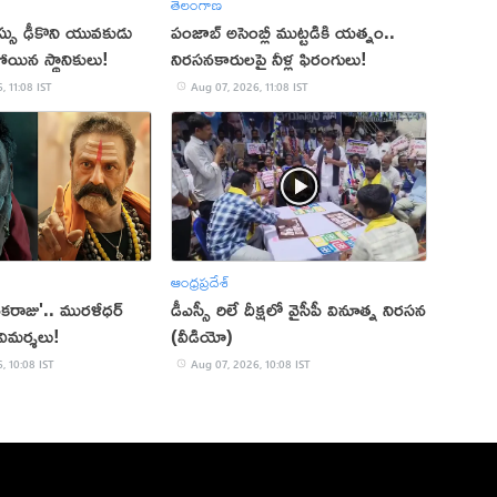
తెలంగాణ
సు ఢీకొని యువకుడు
పంజాబ్ అసెంబ్లీ ముట్టడికి యత్నం..
పోయిన స్థానికులు!
నిరసనకారులపై నీళ్ల ఫిరంగులు!
, 11:08 IST
Aug 07, 2026, 11:08 IST
ఆంధ్రప్రదేశ్
కరాజు'.. మురళీధర్
డీఎస్సీ రిలే దీక్ష‌లో వైసీపీ వినూత్న నిర‌స‌న‌
 విమర్శలు!
(వీడియో)
, 10:08 IST
Aug 07, 2026, 10:08 IST