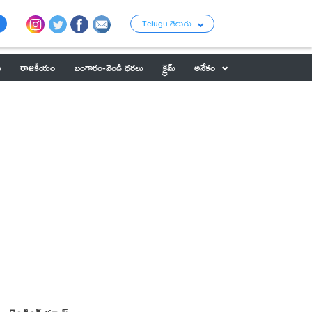
Telugu తెలుగు
ు
రాజకీయం
బంగారం-వెండి ధరలు
క్రైమ్
అనేకం