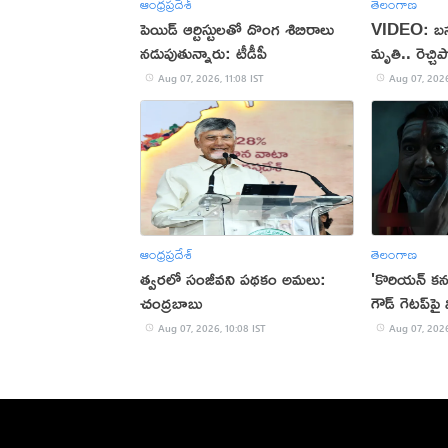
ఆంధ్రప్రదేశ్
తెలంగాణ
పెయిడ్ ఆర్టిస్టులతో దొంగ శిబిరాలు
VIDEO: బస్
నడుపుతున్నారు: టీడీపీ
మృతి.. రెచ్చి
Aug 07, 2026, 11:08 IST
Aug 07, 2026
ఆంధ్రప్రదేశ్
తెలంగాణ
త్వరలో సంజీవని పథకం అమలు:
'కొరియన్ కన
చంద్రబాబు
గౌడ్ గెటప్‌పై
Aug 07, 2026, 10:08 IST
Aug 07, 2026