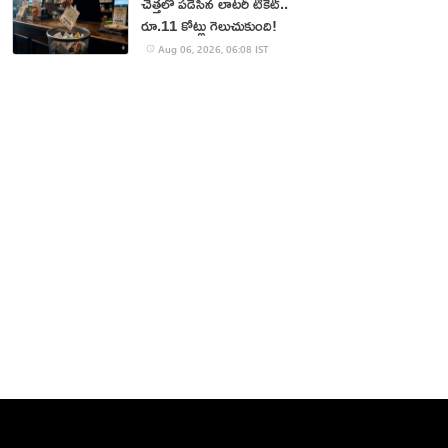
చెత్తలో పడేసిన లాటరీ టికెట్..
రూ.11 కోట్లు గెలుచుకుంది!
Aug 06, 2026, 06:08 IST