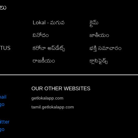
ీలు
Lokal - మగువ
క్రైమ్
వినోదం
జాతీయం
TATUS
కరోనా అప్‌డేట్స్
భక్తి సమాచారం
రాజకీయం
క్లాసిఫైడ్స్
OUR OTHER WEBSITES
getlokalapp.com
tamil.getlokalapp.com