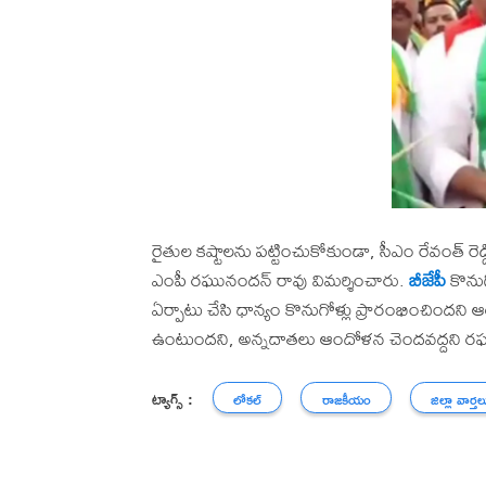
రైతుల కష్టాలను పట్టించుకోకుండా, సీఎం రేవంత్ రెడ
ఎంపీ రఘునందన్ రావు విమర్శించారు.
బీజేపీ
కొనుగ
ఏర్పాటు చేసి ధాన్యం కొనుగోళ్లు ప్రారంభించిందన
ఉంటుందని, అన్నదాతలు ఆందోళన చెందవద్దని రఘ
ట్యాగ్స్ :
లోకల్
రాజకీయం
జిల్లా వార్తల