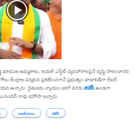
్డి భూముల అమ్మకాలు, రియల్ ఎస్టేట్ వ్యవహారాలపైనే దృష్టి సారించారని
ోలు కేంద్రాల పర్యటన ప్రకటించగానే ప్రభుత్వం హడావిడిగా లేబర్
ి ఆయన అన్నారు. రైతులకు న్యాయం జరిగే వరకు
బీజేపీ
అండగా
ునందన్ రావు భరోసా ఇచ్చారు.
ు
రాజకీయాలు
బీజేపీ