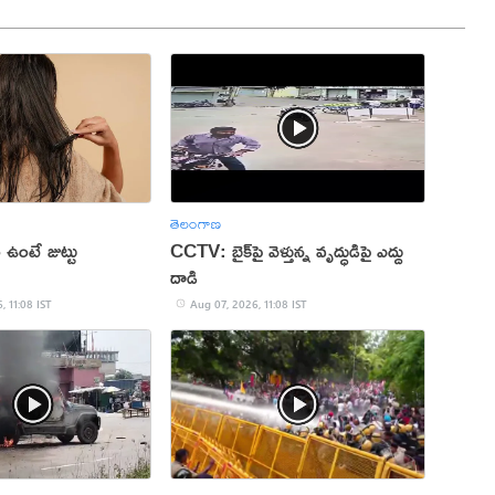
తెలంగాణ
 ఉంటే జుట్టు
CCTV: బైక్‌పై వెళ్తున్న వృద్ధుడిపై ఎద్దు
దాడి
, 11:08 IST
Aug 07, 2026, 11:08 IST