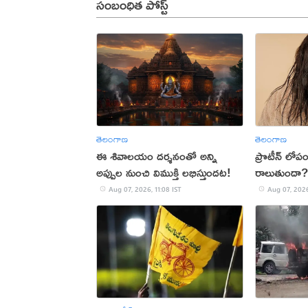
సంబంధిత పోస్ట్
తెలంగాణ
తెలంగాణ
ఈ శివాలయం దర్శనంతో అన్ని
ప్రొటీన్ లోపం
అప్పుల నుంచి విముక్తి లభిస్తుందట!
రాలుతుందా?
Aug 07, 2026, 11:08 IST
Aug 07, 2026