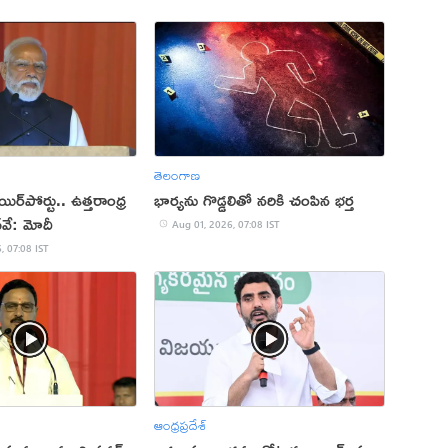
తెలంగాణ
ర్‌పోర్టు.. ఉత్తరాంధ్ర
భార్యను గొడ్డలితో నరికి చంపిన భర్త
్‌వే: మోదీ
Aug 01, 2026, 07:08 IST
, 07:08 IST
ఆంధ్రప్రదేశ్