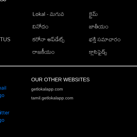
Lokal - మగువ
క్రైమ్
వినోదం
జాతీయం
TATUS
కరోనా అప్‌డేట్స్
భక్తి సమాచారం
రాజకీయం
క్లాసిఫైడ్స్
OUR OTHER WEBSITES
getlokalapp.com
tamil.getlokalapp.com