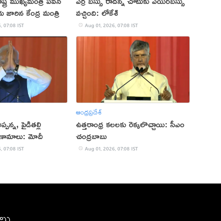
ట్ర ముఖ్యమంత్రి పవన్
ఎర్ర బస్సు రాదన్న చోటుకు ఎయిర్‌బస్సు
రు జారిన కేంద్ర మంత్రి
వచ్చింది: లోకేశ్‌
, 07:08 IST
Aug 01, 2026, 07:08 IST
ఆంధ్రప్రదేశ్
పన్న, పైడితల్లి
ఉత్తరాంధ్ర కలలకు రెక్కలొచ్చాయి: సీఎం
్రణామాలు: మోదీ
చంద్రబాబు
, 07:08 IST
Aug 01, 2026, 07:08 IST
ీలు