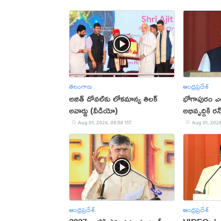
తెలంగాణ
ఆంధ్రప్రదేశ్
అజిత్ దోవ‌ల్‌కు లోక‌మాన్య‌ తిల‌క్
భోగాపురం ఎయి
అవార్డు (వీడియో)
అభివృద్ధికి రన
Aug 01, 2026, 08:08 IST
Aug 01, 2026
ఆంధ్రప్రదేశ్
ఆంధ్రప్రదేశ్