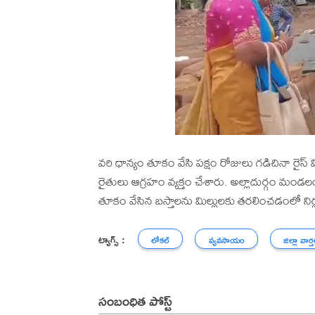
వరి ధాన్యం తూకం వేసి పక్షం రోజులు గడిచినా రైస్
రైతులు ఆగ్రహం వ్యక్తం చేశారు. అల్లాదుర్గం మండల
తూకం వేసిన బస్తాలను మిల్లులకు తరలించడంలో నిర్లక్ష
ట్యాగ్స్ :
లోకల్
వ్యవసాయం
జిల్లా వార్
సంబంధిత పోస్ట్