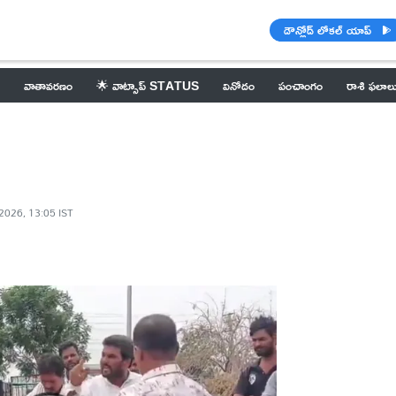
డౌన్లోడ్ లోకల్ యాప్
వాతావరణం
🌟 వాట్సాప్ STATUS
వినోదం
పంచాంగం
రాశి ఫలాల
2026, 13:05 IST