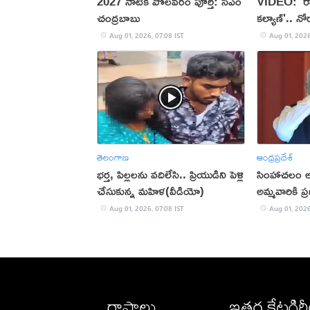
2027 నాటికి పోలవరం పూర్తి: సీఎం
VIDEO: 'రాష్
చంద్రబాబు
కల్యాణ్'.. నో
Aug 01, 2026, 07:08 IST
Aug 01, 2026
తెలంగాణ
ఆంధ్రప్రదేశ్
భర్త, పిల్లలను వదిలేసి.. ప్రియుడిని పెళ్లి
సింహాచలం అప్
చేసుకున్న మహిళ(వీడియో)
అమ్మవారికి ప
Aug 01, 2026, 07:08 IST
Aug 01, 2026
రాష్ట్రాలు
ఇతర కేటగిర