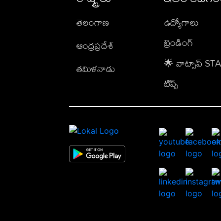
తెలంగాణ
ఉద్యోగాలు
ట్రెండింగ్
ఆంధ్రప్రదేశ్
🌟 వాట్సాప్ S
తమిళనాడు
టిప్స్