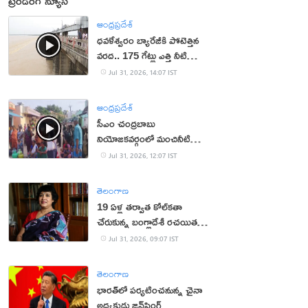
ట్రెండింగ్ న్యూస్
ఆంధ్రప్రదేశ్
ధవళేశ్వరం బ్యారేజీకి పోటెత్తిన
వరద.. 175 గేట్లు ఎత్తి నీటి
విడుదల
Jul 31, 2026, 14:07 IST
ఆంధ్రప్రదేశ్
సీఎం చంద్రబాబు
నియోజకవర్గంలో మంచినీటి
కష్టాలు.. మహిళలు ఆందోళన
Jul 31, 2026, 12:07 IST
తెలంగాణ
19 ఏళ్ల త‌ర్వాత కోల్‌క‌తా
చేరుకున్న బంగ్లాదేశీ ర‌చ‌యిత
త‌స్లీమా న‌స్రీన్‌
Jul 31, 2026, 09:07 IST
తెలంగాణ
భారత్‌లో పర్యటించనున్న చైనా
అధ్యక్షుడు జిన్‌పింగ్