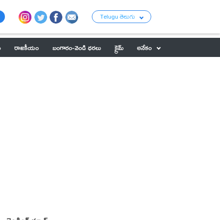
Telugu తెలుగు
ు
రాజకీయం
బంగారం-వెండి ధరలు
క్రైమ్
అనేకం