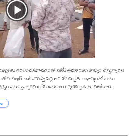
 మిల్లులకు తరలించకపోవడంతో ఐకేపీ అధికారులు జాప్యం చేస్తున్నారని
ంలోని చిల్వర్ ఐబీ చౌరస్తా వద్ద ఆరబోసిన రైతుల ధాన్యంతో పాటు
్యం వహిస్తున్నారని ఐకేపీ అధికారి రుక్మిణిని రైతులు నిలదీశారు.
తలు