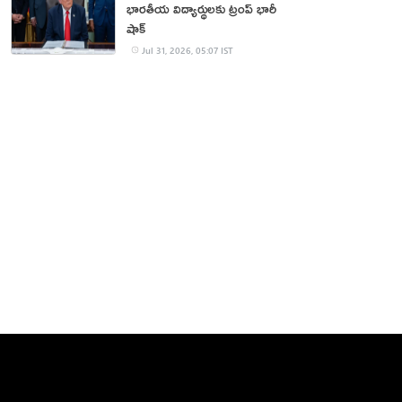
భారతీయ విద్యార్థులకు ట్రంప్ భారీ
షాక్
Jul 31, 2026, 05:07 IST