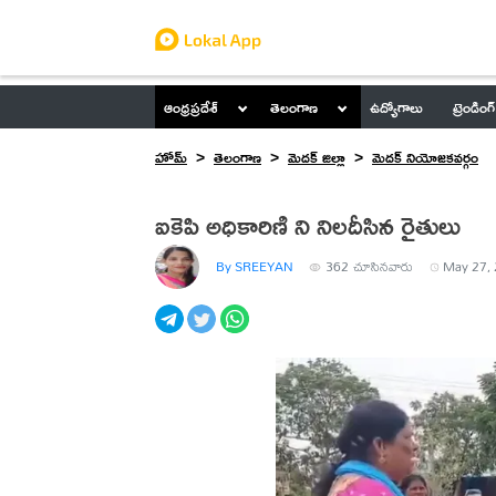
ఆంధ్రప్రదేశ్
తెలంగాణ
ఉద్యోగాలు
ట్రెండింగ్
హోమ్
తెలంగాణ
మెదక్ జిల్లా
మెదక్ నియోజకవర్గం
ఐకెపి అధికారిణి ని నిలదీసిన రైతులు
By SREEYAN
362
చూసినవారు
May 27, 