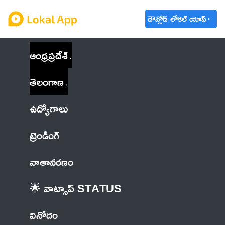
డౌన్లోడ్ లోకల్ యాప్
ఆంధ్రప్రదేశ్
తెలంగాణ
ఉద్యోగాలు
ట్రెండింగ్
వాతావరణం
🌟 వాట్సాప్ STATUS
వినోదం