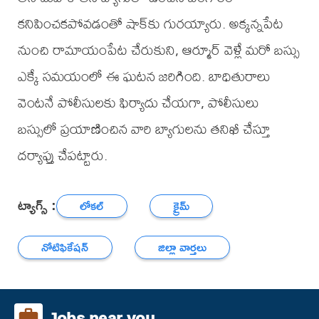
కనిపించకపోవడంతో షాక్‌కు గురయ్యారు. అక్కన్నపేట
నుంచి రామాయంపేట చేరుకుని, ఆర్మూర్ వెళ్లే మరో బస్సు
ఎక్కే సమయంలో ఈ ఘటన జరిగింది. బాధితురాలు
వెంటనే పోలీసులకు ఫిర్యాదు చేయగా, పోలీసులు
బస్సులో ప్రయాణించిన వారి బ్యాగులను తనిఖీ చేస్తూ
దర్యాప్తు చేపట్టారు.
ట్యాగ్స్ :
లోకల్
క్రైమ్
నోటిఫికేషన్
జిల్లా వార్తలు
Jobs near you