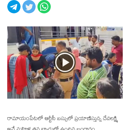
రామాయంపేటలో ఆర్టీసీ బస్సులో ప్రయాణిస్తున్న దేవలక్ష్మి
అనే మహిళ తన బ్యాగులో ఉంచిన బంగారం