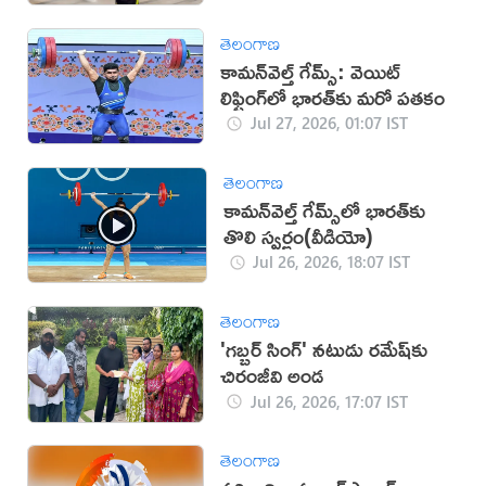
తెలంగాణ
కామన్‌వెల్త్ గేమ్స్‌: వెయిట్
లిఫ్టింగ్‌లో భారత్‌కు మరో పతకం
Jul 27, 2026, 01:07 IST
తెలంగాణ
కామన్‌వెల్త్ గేమ్స్‌లో భారత్‌కు
తొలి స్వర్ణం(వీడియో)
Jul 26, 2026, 18:07 IST
తెలంగాణ
'గబ్బర్ సింగ్' నటుడు రమేష్‌కు
చిరంజీవి అండ
Jul 26, 2026, 17:07 IST
తెలంగాణ