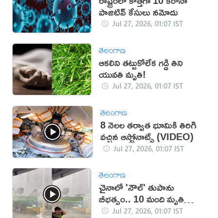
రాష్ట్రంలో కొత్తగా 10 కరోనా
పాజిటివ్ కేసులు నమోదు
Jul 27, 2026, 01:07 IST
తెలంగాణ
ఆకలిని తట్టుకోలేక గడ్డి తిని
యువతి మృతి!
Jul 27, 2026, 01:07 IST
తెలంగాణ
8 నెలల తర్వాత భూమికి తిరిగి
వచ్చిన ఆస్ట్రోనాట్స్ (VIDEO)
Jul 27, 2026, 01:07 IST
తెలంగాణ
చైనాలో 'నౌల్‌' తుపాను
బీభత్సం.. 10 మంది మృతి
(VIDEO)
Jul 27, 2026, 01:07 IST