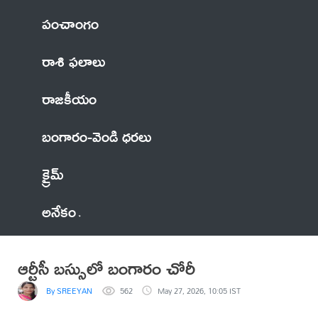
పంచాంగం
రాశి ఫలాలు
రాజకీయం
బంగారం-వెండి ధరలు
క్రైమ్
అనేకం
ఆర్టీసీ బస్సులో బంగారం చోరీ
By SREEYAN
562
May 27, 2026, 10:05 IST