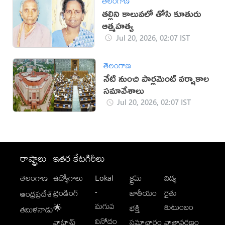
తెలంగాణ
తల్లిని కాలువలో తోసి కూతురు
ఆత్మహత్య
Jul 20, 2026, 02:07 IST
తెలంగాణ
నేటి నుంచి పార్లమెంట్‌ వర్షాకాల
సమావేశాలు
Jul 20, 2026, 02:07 IST
రాష్ట్రాలు
ఇతర కేటగిరీలు
తెలంగాణ
ఉద్యోగాలు
Lokal
క్రైమ్
విద్య
-
ట్రెండింగ్
జాతీయం
రైతు
ఆంధ్రప్రదేశ్
మగువ
కుటుంబం
🌟
భక్తి
తమిళనాడు
వినోదం
వాట్సాప్
సమాచారం
వాతావరణం