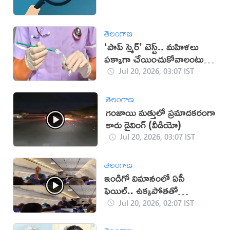
తెలంగాణ
‘పాప్ స్మెర్’ టెస్ట్.. మహిళలు
పక్కాగా చేయించుకోవాలంటున్న
వైద్యులు
Jul 20, 2026, 03:07 IST
తెలంగాణ
గంజాయి మత్తులో ప్రమాదకరంగా
కారు డ్రైవింగ్ (వీడియో)
Jul 20, 2026, 03:07 IST
తెలంగాణ
ఇండిగో విమానంలో ఏసీ
ఫెయిల్.. ఉక్కపోతతో
ప్రయాణికుల అవస్థలు (వీడియో)
Jul 20, 2026, 02:07 IST