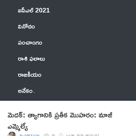
ఐపీఎల్ 2021
వినోదం
పంచాంగం
రాశి ఫలాలు
రాజకీయం
అనేకం
మెదక్: త్యాగానికి ప్రతీక మొహరం: మాజీ
ఎమ్మెల్యే
By SREEYAN
70
Jul 06, 2025, 06:07 IST