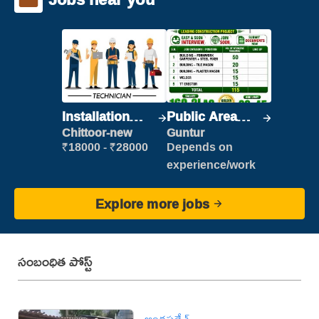
Installation
Public Area
Engineer/
Cleaner
Chittoor-new
Guntur
Helper
₹18000 - ₹28000
Depends on
experience/work
Explore more jobs
సంబంధిత పోస్ట్
ఆంధ్రప్రదేశ్