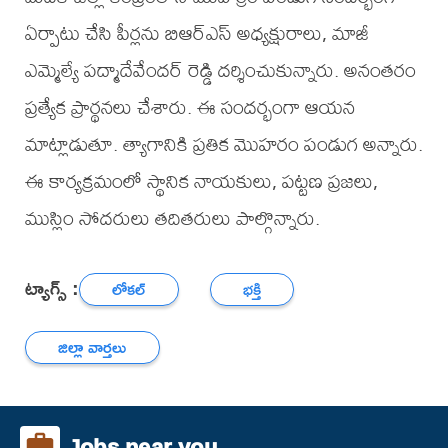
ఏర్పాటు చేసి పీర్లను బిఆర్ఎస్ అధ్యక్షురాలు, మాజీ
ఎమ్మెల్యే పద్మాదేవేందర్ రెడ్డి దర్శించుకున్నారు. అనంతరం
ప్రత్యేక ప్రార్థనలు చేశారు. ఈ సందర్భంగా ఆయన
మాట్లాడుతూ. త్యాగానికి ప్రతిక మొహరం పండుగ అన్నారు.
ఈ కార్యక్రమంలో స్థానిక నాయకులు, పట్టణ ప్రజలు,
ముస్లిం సోదరులు తదితరులు పాల్గొన్నారు.
ట్యాగ్స్ :
లోకల్
భక్తి
జిల్లా వార్తలు
Jobs near you