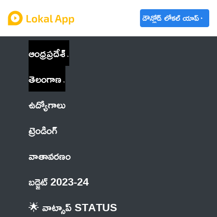
డౌన్లోడ్ లోకల్ యాప్
ఆంధ్రప్రదేశ్
తెలంగాణ
ఉద్యోగాలు
ట్రెండింగ్
వాతావరణం
బడ్జెట్ 2023-24
🌟 వాట్సాప్ STATUS