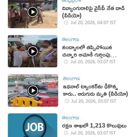
దివ్యాంగురాలిపై వైసీపీ నేత దాడి
(వీడియో)
Jul 20, 2026, 04:07 IST
తెలంగాణ
నంద్యాలలో తప్పిపోయిన
చిన్నారి ఆచూకీ గుర్తింపు
(వీడియో)
Jul 20, 2026, 03:07 IST
తెలంగాణ
ఇథనాల్ ట్యాంకర్‌ను ఢీకొన్న
కారు.. ఆరుగురు మృతి (వీడియో)
Jul 20, 2026, 03:07 IST
తెలంగాణ
రక్షణ శాఖలో 1,213 కొలువులు
Jul 20, 2026, 03:07 IST